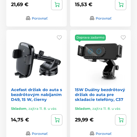
21,69 €
15,53 €
Porovnať
Porovnať
Doprava zadarmo
Acefast držiak do auta s
15W Duálny bezdrôtový
bezdrôtovým nabíjaním
držiak do auta pre
D49, 15 W, čierny
skladacie telefóny, C37
Skladom
,
zajtra 11. 8. u vás
Skladom
,
zajtra 11. 8. u vás
14,75 €
29,99 €
Porovnať
Porovnať