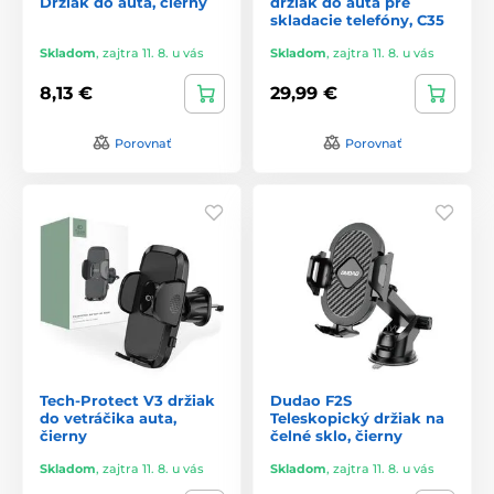
Držiak do auta, čierny
držiak do auta pre
skladacie telefóny, C35
Skladom
,
zajtra 11. 8. u vás
Skladom
,
zajtra 11. 8. u vás
8,13 €
29,99 €
Porovnať
Porovnať
Tech-Protect V3 držiak
Dudao F2S
do vetráčika auta,
Teleskopický držiak na
čierny
čelné sklo, čierny
Skladom
,
zajtra 11. 8. u vás
Skladom
,
zajtra 11. 8. u vás