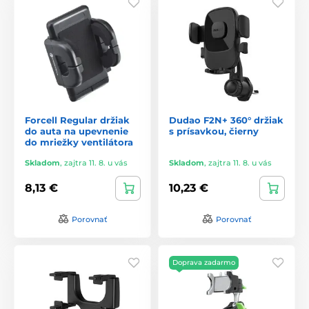
Forcell Regular držiak
Dudao F2N+ 360° držiak
do auta na upevnenie
s prísavkou, čierny
do mriežky ventilátora
Skladom
,
zajtra 11. 8. u vás
Skladom
,
zajtra 11. 8. u vás
8,13 €
10,23 €
Porovnať
Porovnať
Doprava zadarmo