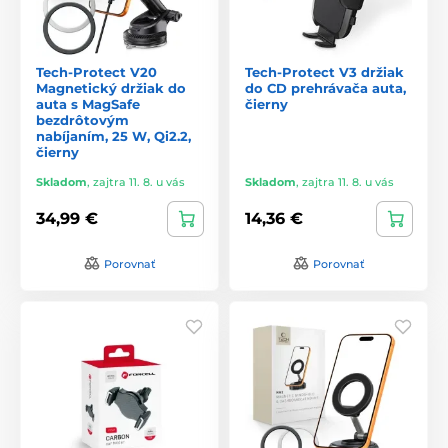
Tech-Protect V20
Tech-Protect V3 držiak
Magnetický držiak do
do CD prehrávača auta,
auta s MagSafe
čierny
bezdrôtovým
nabíjaním, 25 W, Qi2.2,
čierny
Skladom
,
zajtra 11. 8. u vás
Skladom
,
zajtra 11. 8. u vás
34,99 €
14,36 €
Porovnať
Porovnať