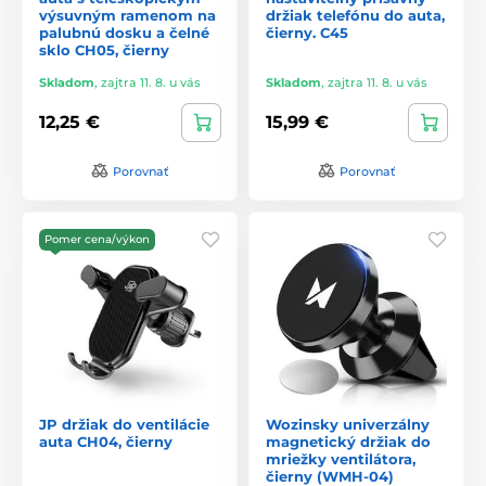
výsuvným ramenom na
držiak telefónu do auta,
palubnú dosku a čelné
čierny. C45
sklo CH05, čierny
Skladom
,
zajtra 11. 8. u vás
Skladom
,
zajtra 11. 8. u vás
12,25 €
15,99 €
Porovnať
Porovnať
Pomer cena/výkon
JP držiak do ventilácie
Wozinsky univerzálny
auta CH04, čierny
magnetický držiak do
mriežky ventilátora,
čierny (WMH-04)