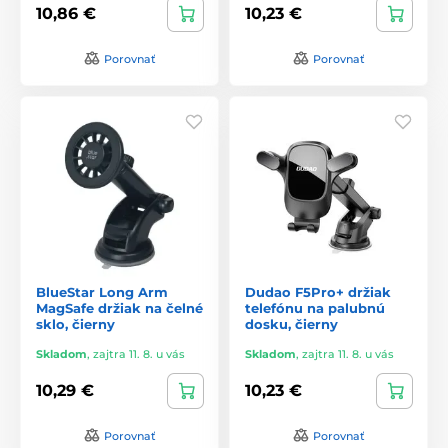
10,86 €
10,23 €
Porovnať
Porovnať
BlueStar Long Arm
Dudao F5Pro+ držiak
MagSafe držiak na čelné
telefónu na palubnú
sklo, čierny
dosku, čierny
Skladom
,
zajtra 11. 8. u vás
Skladom
,
zajtra 11. 8. u vás
10,29 €
10,23 €
Porovnať
Porovnať