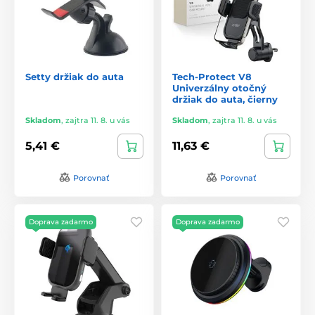
Setty držiak do auta
Tech-Protect V8
Univerzálny otočný
držiak do auta, čierny
Skladom
,
zajtra 11. 8. u vás
Skladom
,
zajtra 11. 8. u vás
5,41 €
11,63 €
Porovnať
Porovnať
Doprava zadarmo
Doprava zadarmo