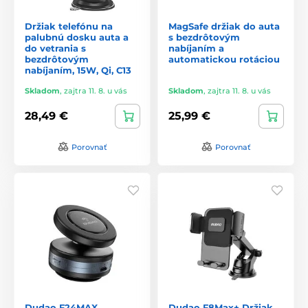
Držiak telefónu na
MagSafe držiak do auta
palubnú dosku auta a
s bezdrôtovým
do vetrania s
nabíjaním a
bezdrôtovým
automatickou rotáciou
nabíjaním, 15W, Qi, C13
Skladom
,
zajtra 11. 8. u vás
Skladom
,
zajtra 11. 8. u vás
28,49 €
25,99 €
Porovnať
Porovnať
Dudao F24MAX
Dudao F8Max+ Držiak