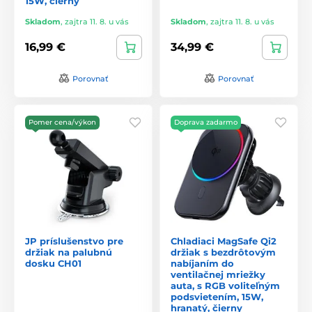
15W, čierny
Skladom
,
zajtra 11. 8. u vás
Skladom
,
zajtra 11. 8. u vás
16,99 €
34,99 €
Porovnať
Porovnať
Pomer cena/výkon
Doprava zadarmo
JP príslušenstvo pre
Chladiaci MagSafe Qi2
držiak na palubnú
držiak s bezdrôtovým
dosku CH01
nabíjaním do
ventilačnej mriežky
auta, s RGB voliteľným
podsvietením, 15W,
hranatý, čierny