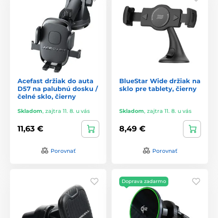
Acefast držiak do auta
BlueStar Wide držiak na
D57 na palubnú dosku /
sklo pre tablety, čierny
čelné sklo, čierny
Skladom
,
zajtra 11. 8. u vás
Skladom
,
zajtra 11. 8. u vás
11,63 €
8,49 €
Porovnať
Porovnať
Doprava zadarmo