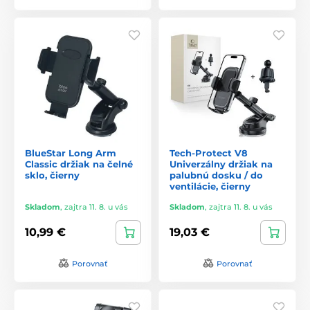
BlueStar Long Arm
Tech-Protect V8
Classic držiak na čelné
Univerzálny držiak na
sklo, čierny
palubnú dosku / do
ventilácie, čierny
Skladom
,
zajtra 11. 8. u vás
Skladom
,
zajtra 11. 8. u vás
10,99 €
19,03 €
Porovnať
Porovnať