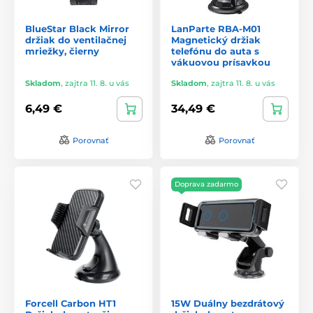
BlueStar Black Mirror
LanParte RBA-M01
držiak do ventilačnej
Magnetický držiak
mriežky, čierny
telefónu do auta s
vákuovou prísavkou
Skladom
,
zajtra 11. 8. u vás
Skladom
,
zajtra 11. 8. u vás
6,49 €
34,49 €
Porovnať
Porovnať
Doprava zadarmo
Forcell Carbon HT1
15W Duálny bezdrátový