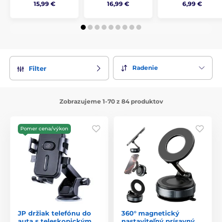
15,99 €
16,99 €
6,99 €
Radenie
Filter
Zobrazujeme 1-70 z 84 produktov
Pomer cena/výkon
JP držiak telefónu do
360° magnetický
auta s teleskopickým
nastaviteľný prísavný