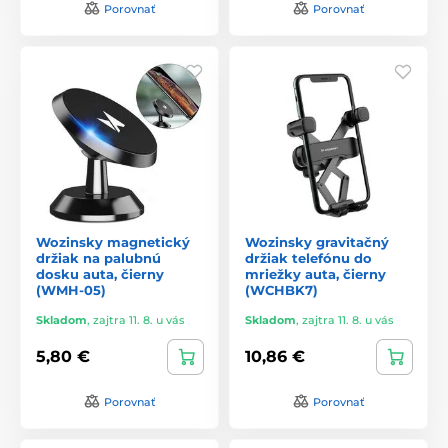
Porovnať
Porovnať
Wozinsky magnetický
Wozinsky gravitačný
držiak na palubnú
držiak telefónu do
dosku auta, čierny
mriežky auta, čierny
(WMH-05)
(WCHBK7)
Skladom
,
zajtra 11. 8. u vás
Skladom
,
zajtra 11. 8. u vás
5,80 €
10,86 €
Porovnať
Porovnať