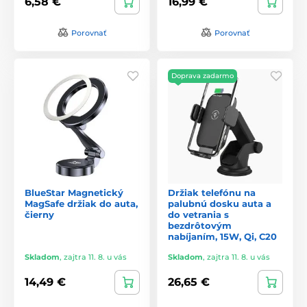
6,58 €
16,99 €
Porovnať
Porovnať
Doprava zadarmo
BlueStar Magnetický
Držiak telefónu na
MagSafe držiak do auta,
palubnú dosku auta a
čierny
do vetrania s
bezdrôtovým
nabíjaním, 15W, Qi, C20
Skladom
,
zajtra 11. 8. u vás
Skladom
,
zajtra 11. 8. u vás
14,49 €
26,65 €