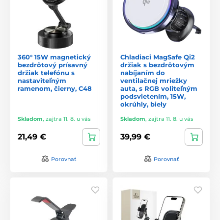
360° 15W magnetický
Chladiaci MagSafe Qi2
bezdrôtový prísavný
držiak s bezdrôtovým
držiak telefónu s
nabíjaním do
nastaviteľným
ventilačnej mriežky
ramenom, čierny, C48
auta, s RGB voliteľným
podsvietením, 15W,
okrúhly, biely
Skladom
,
zajtra 11. 8. u vás
Skladom
,
zajtra 11. 8. u vás
21,49 €
39,99 €
Porovnať
Porovnať