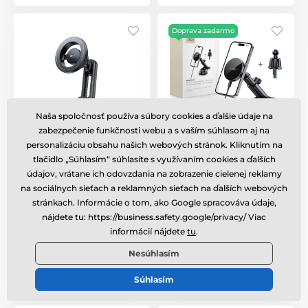
Doprava zadarmo
Naša spoločnosť používa súbory cookies a ďalšie údaje na
zabezpečenie funkčnosti webu a s vaším súhlasom aj na
personalizáciu obsahu našich webových stránok. Kliknutím na
ER POWER Magnetický
Tech-Protect MM15W-
držiak do ventilačnej
V5 Bezdrôtová MagSafe
tlačidlo „Súhlasím“ súhlasíte s využívaním cookies a ďalších
mriežky s ramenom
nabíjačka do auta s
údajov, vrátane ich odovzdania na zobrazenie cielenej reklamy
magnetickým držiakom
na sociálnych sieťach a reklamných sieťach na ďalších webových
na palubnú dosku / do
ventilátora 15W, čierna
stránkach. Informácie o tom, ako Google spracováva údaje,
nájdete tu: https://business.safety.google/privacy/ Viac
Skladom
,
zajtra 11. 8. u vás
Skladom
,
zajtra 11. 8. u vás
informácií nájdete
tu
.
21,69 €
26,81 €
Nesúhlasím
Súhlasím
Porovnať
Porovnať