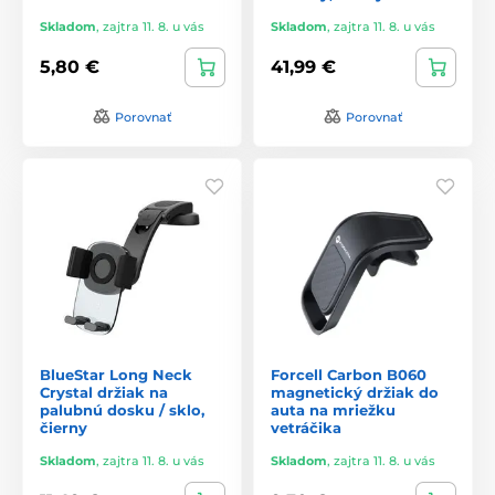
Skladom
,
zajtra 11. 8. u vás
Skladom
,
zajtra 11. 8. u vás
5,80 €
41,99 €
Porovnať
Porovnať
BlueStar Long Neck
Forcell Carbon B060
Crystal držiak na
magnetický držiak do
palubnú dosku / sklo,
auta na mriežku
čierny
vetráčika
Skladom
,
zajtra 11. 8. u vás
Skladom
,
zajtra 11. 8. u vás