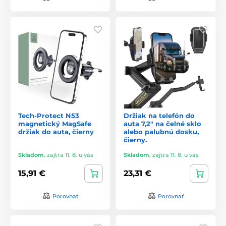
Tech-Protect N53
Držiak na telefón do
magnetický MagSafe
auta 7,2" na čelné sklo
držiak do auta, čierny
alebo palubnú dosku,
čierny.
Skladom
,
zajtra 11. 8. u vás
Skladom
,
zajtra 11. 8. u vás
15,91 €
23,31 €
Porovnať
Porovnať