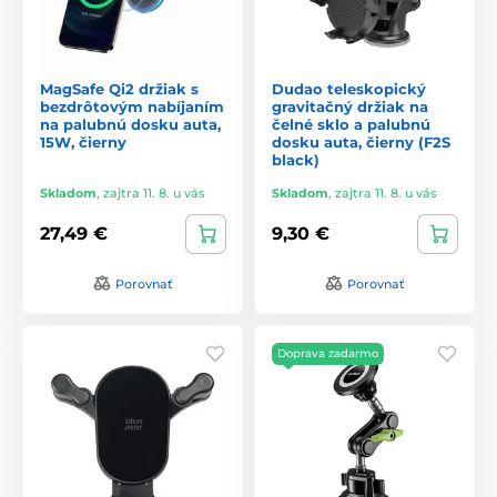
MagSafe Qi2 držiak s
Dudao teleskopický
bezdrôtovým nabíjaním
gravitačný držiak na
na palubnú dosku auta,
čelné sklo a palubnú
15W, čierny
dosku auta, čierny (F2S
black)
Skladom
,
zajtra 11. 8. u vás
Skladom
,
zajtra 11. 8. u vás
27,49 €
9,30 €
Porovnať
Porovnať
Doprava zadarmo