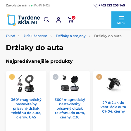
+421 222 205 145
Zavolajte nám
(Po-Pi 9-12)
0
Menu
Úvod
Príslušenstvo
Držiaky a stojany
Držiaky do auta
Držiaky do auta
Najpredávanejšie produkty
360° magnetický
360° magnetický
JP držiak do
nastaviteľný
nastaviteľný
ventilácie auta
prísavný držiak
prísavný držiak
CH04, čierny
telefónu do auta,
telefónu do auta,
čierny. C45
čierny. C36