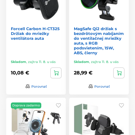
Forcell Carbon H-CT325
MagSafe Qi2 držiak s
Držiak do mriežky
bezdrôtovým nabíjaním
ventilátora auta
do ventilačnej mriežky
auta, s RGB
podsvietením, 15W,
ABS, čierny
Skladom
,
zajtra 11. 8. u vás
Skladom
,
zajtra 11. 8. u vás
10,08 €
28,99 €
Porovnať
Porovnať
Doprava zadarmo