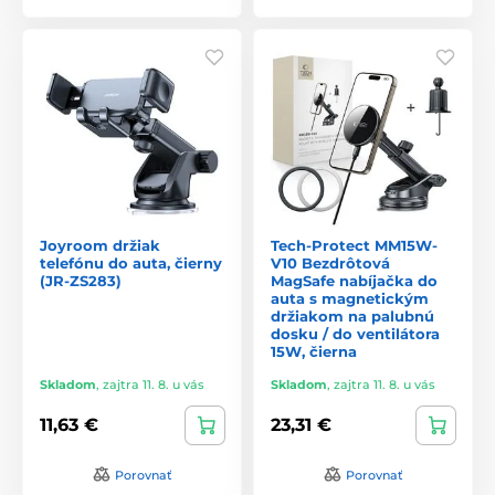
Joyroom držiak
Tech-Protect MM15W-
telefónu do auta, čierny
V10 Bezdrôtová
(JR-ZS283)
MagSafe nabíjačka do
auta s magnetickým
držiakom na palubnú
dosku / do ventilátora
15W, čierna
Skladom
,
zajtra 11. 8. u vás
Skladom
,
zajtra 11. 8. u vás
11,63 €
23,31 €
Porovnať
Porovnať