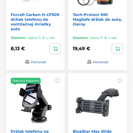
Forcell Carbon H-CF509
Tech-Protect N61
držiak telefónu do
MagSafe držiak do auta,
ventilačnej mriežky
čierny
auta
Skladom
,
zajtra 11. 8. u vás
Skladom
,
zajtra 11. 8. u vás
8,13 €
19,49 €
Porovnať
Porovnať
Doprava zadarmo
Držiak telefónu na
BlueStar Max Wide