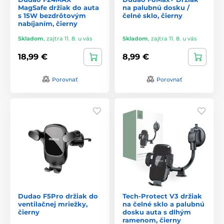
MagSafe držiak do auta
na palubnú dosku /
s 15W bezdrôtovým
čelné sklo, čierny
nabíjaním, čierny
Skladom
,
zajtra 11. 8. u vás
Skladom
,
zajtra 11. 8. u vás
18,99 €
8,99 €
Porovnať
Porovnať
Dudao F5Pro držiak do
Tech-Protect V3 držiak
ventilačnej mriežky,
na čelné sklo a palubnú
čierny
dosku auta s dlhým
ramenom, čierny