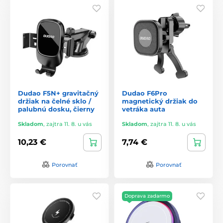
Dudao F5N+ gravitačný
Dudao F6Pro
držiak na čelné sklo /
magnetický držiak do
palubnú dosku, čierny
vetráka auta
Skladom
,
zajtra 11. 8. u vás
Skladom
,
zajtra 11. 8. u vás
10,23 €
7,74 €
Porovnať
Porovnať
Doprava zadarmo