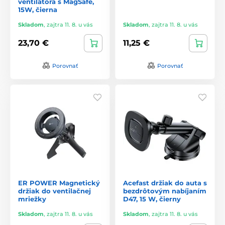
ventilátora s MagSafe,
15W, čierna
Skladom
,
zajtra 11. 8. u vás
Skladom
,
zajtra 11. 8. u vás
23,70 €
11,25 €
Porovnať
Porovnať
ER POWER Magnetický
Acefast držiak do auta s
držiak do ventilačnej
bezdrôtovým nabíjaním
mriežky
D47, 15 W, čierny
Skladom
,
zajtra 11. 8. u vás
Skladom
,
zajtra 11. 8. u vás