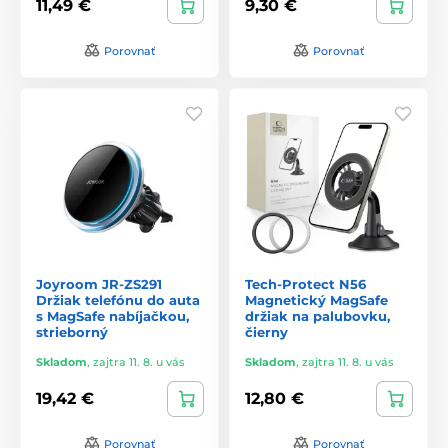
11,49 €
9,30 €
Porovnať
Porovnať
Joyroom JR-ZS291
Tech-Protect N56
Držiak telefónu do auta
Magnetický MagSafe
s MagSafe nabíjačkou,
držiak na palubovku,
strieborný
čierny
Skladom
,
zajtra 11. 8. u vás
Skladom
,
zajtra 11. 8. u vás
19,42 €
12,80 €
Porovnať
Porovnať