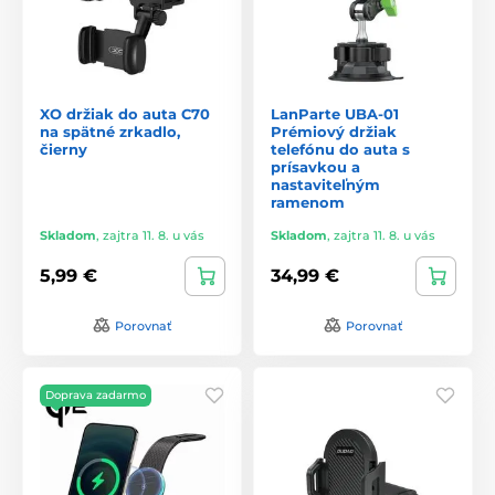
XO držiak do auta C70
LanParte UBA-01
na spätné zrkadlo,
Prémiový držiak
čierny
telefónu do auta s
prísavkou a
nastaviteľným
ramenom
Skladom
,
zajtra 11. 8. u vás
Skladom
,
zajtra 11. 8. u vás
5,99 €
34,99 €
Porovnať
Porovnať
Doprava zadarmo