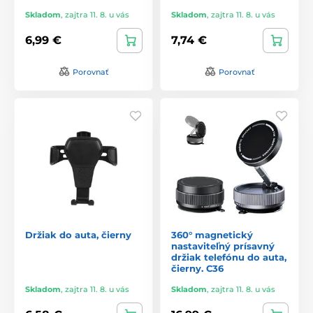
Skladom
,
zajtra 11. 8. u vás
Skladom
,
zajtra 11. 8. u vás
6,99 €
7,74 €
Porovnať
Porovnať
Držiak do auta, čierny
360° magnetický
nastaviteľný prísavný
držiak telefónu do auta,
čierny. C36
Skladom
,
zajtra 11. 8. u vás
Skladom
,
zajtra 11. 8. u vás