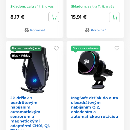
Skladom
,
zajtra 11. 8. u vás
Skladom
,
zajtra 11. 8. u vás
8,17 €
15,91 €
Porovnať
Porovnať
Pomer cena/výkon
Doprava zadarmo
Black Friday
JP držiak s
MagSafe držiak do auta
bezdrôtovým
s bezdrátovým
nabíjaním,
nabíjaním Qi2,
automatickým
chladením a
senzorom a
automatickou rotáciou
magnetickými
adaptérmi CH01, Qi,