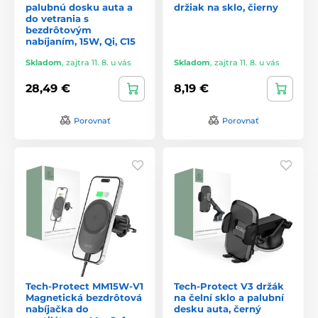
palubnú dosku auta a
držiak na sklo, čierny
do vetrania s
bezdrôtovým
nabíjaním, 15W, Qi, C15
Skladom
,
zajtra 11. 8. u vás
Skladom
,
zajtra 11. 8. u vás
28,49 €
8,19 €
Porovnať
Porovnať
Tech-Protect MM15W-V1
Tech-Protect V3 držák
Magnetická bezdrôtová
na čelní sklo a palubní
nabíjačka do
desku auta, černý