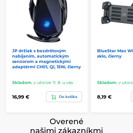
JP držiak s bezdrôtovým
BlueStar Max Wi
nabíjaním, automatickým
sklo, čierny
senzorom a magnetickými
adaptérmi CH01, Qi, 15W, čierny
Skladom
,
v utorok 11. 8. u vás
Skladom
,
v utoro
16,99 €
8,19 €
Do košíka
Overené
našimi zákazníkmi