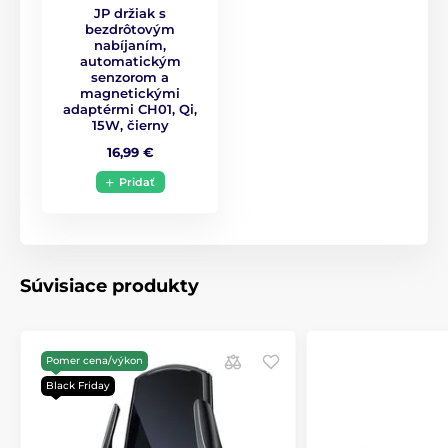
JP držiak s
bezdrôtovým
nabíjaním,
automatickým
senzorom a
magnetickými
adaptérmi CH01, Qi,
15W, čierny
16,99 €
Pridať
Súvisiace produkty
Pomer cena/výkon
Black Friday