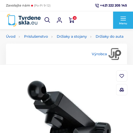
+421 222 205 145
Zavolajte nám
(Po-Pi 9-12)
0
Menu
Úvod
Príslušenstvo
Držiaky a stojany
Držiaky do auta
Výrobca