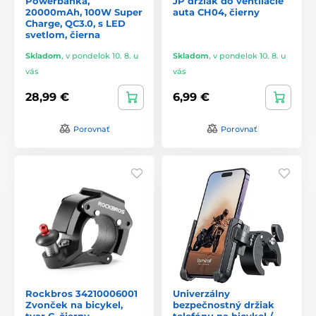
Powerbanka,
JP držiak do ventilácie
20000mAh, 100W Super
auta CH04, čierny
Charge, QC3.0, s LED
svetlom, čierna
Skladom
,
v pondelok 10. 8. u
Skladom
,
v pondelok 10. 8. u
vás
vás
28,99 €
6,99 €
Porovnať
Porovnať
Rockbros 34210006001
Univerzálny
Zvonček na bicykel,
bezpečnostný držiak
tvar C, čierny
telefónu na bicykel /