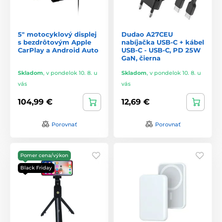
5" motocyklový displej
Dudao A27CEU
s bezdrôtovým Apple
nabíjačka USB-C + kábel
CarPlay a Android Auto
USB-C - USB-C, PD 25W
GaN, čierna
Skladom
,
v pondelok 10. 8. u
Skladom
,
v pondelok 10. 8. u
vás
vás
104,99 €
12,69 €
Porovnať
Porovnať
Pomer cena/výkon
Black Friday