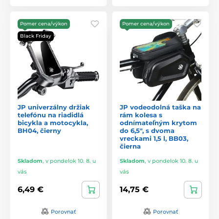
Pomer cena/výkon
Pomer cena/výkon
Black Friday
JP univerzálny držiak
JP vodeodolná taška na
telefónu na riadidlá
rám kolesa s
bicykla a motocykla,
odnímateľným krytom
BH04, čierny
do 6,5", s dvoma
vreckami 1,5 l, BB03,
čierna
Skladom
,
v pondelok 10. 8. u
Skladom
,
v pondelok 10. 8. u
vás
vás
6,49 €
14,75 €
Porovnať
Porovnať