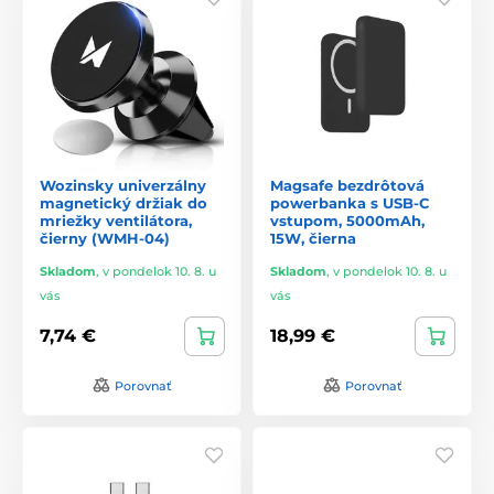
Wozinsky univerzálny
Magsafe bezdrôtová
magnetický držiak do
powerbanka s USB-C
mriežky ventilátora,
vstupom, 5000mAh,
čierny (WMH-04)
15W, čierna
Skladom
,
v pondelok 10. 8. u
Skladom
,
v pondelok 10. 8. u
vás
vás
7,74 €
18,99 €
Porovnať
Porovnať