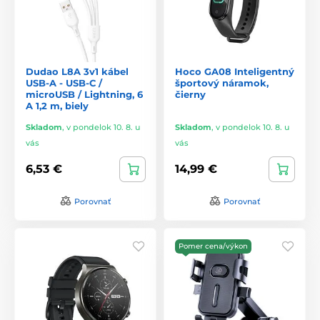
Dudao L8A 3v1 kábel
Hoco GA08 Inteligentný
USB-A - USB-C /
športový náramok,
microUSB / Lightning, 6
čierny
A 1,2 m, biely
Skladom
,
v pondelok 10. 8. u
Skladom
,
v pondelok 10. 8. u
vás
vás
6,53 €
14,99 €
Porovnať
Porovnať
Pomer cena/výkon