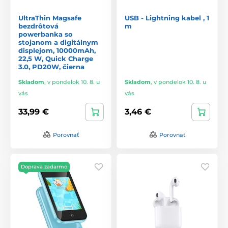
UltraThin Magsafe
USB - Lightning kabel , 1
bezdrôtová
m
powerbanka so
stojanom a digitálnym
displejom, 10000mAh,
22,5 W, Quick Charge
3.0, PD20W, čierna
Skladom
,
v pondelok 10. 8. u
Skladom
,
v pondelok 10. 8. u
vás
vás
33,99 €
3,46 €
Porovnať
Porovnať
Doprava zadarmo