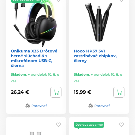
Onikuma X33 Drôtové
Hoco HP37 3v1
herné slúchadlá s
zastrihávač chĺpkov,
mikrofónom USB-C,
čierny
čierna
Skladom
,
v pondelok 10. 8. u
Skladom
,
v pondelok 10. 8. u
vás
vás
26,24 €
15,99 €
Porovnať
Porovnať
Doprava zadarmo