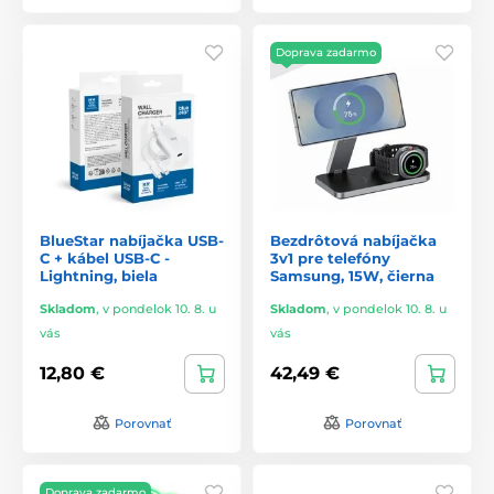
Doprava zadarmo
BlueStar nabíjačka USB-
Bezdrôtová nabíjačka
C + kábel USB-C -
3v1 pre telefóny
Lightning, biela
Samsung, 15W, čierna
Skladom
,
v pondelok 10. 8. u
Skladom
,
v pondelok 10. 8. u
vás
vás
12,80 €
42,49 €
Porovnať
Porovnať
Doprava zadarmo