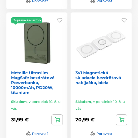
Porovnať
Porovnať
Doprava zadarmo
Metallic Ultraslim
3v1 Magnetická
MagSafe bezdrôtová
skladacia bezdrôtová
Powerbanka,
nabíjačka, biela
10000mAh, PD20W,
titanium
Skladom
,
v pondelok 10. 8. u
Skladom
,
v pondelok 10. 8. u
vás
vás
31,99 €
20,99 €
Porovnať
Porovnať