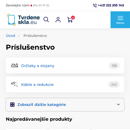
+421 222 205 145
Zavolajte nám
(Po-Pi 9-12)
0
Menu
Úvod
Príslušenstvo
Príslušenstvo
Držiaky a stojany
158
Káble a redukcie
242
Zobraziť ďalšie kategórie
Najpredávanejšie produkty