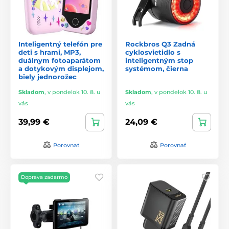
Inteligentný telefón pre
Rockbros Q3 Zadná
deti s hrami, MP3,
cyklosvietidlo s
duálnym fotoaparátom
inteligentným stop
a dotykovým displejom,
systémom, čierna
biely jednorožec
Skladom
,
v pondelok 10. 8. u
Skladom
,
v pondelok 10. 8. u
vás
vás
39,99 €
24,09 €
Porovnať
Porovnať
Doprava zadarmo