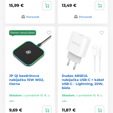
15,99 €
13,49 €
Porovnať
Porovnať
Pomer cena/výkon
JP Qi bezdrôtová
Dudao A8SEUL
nabíjačka 15W W02,
nabíjačka USB-C + kábel
čierna
USB-C - Lightning, 20W,
biela
Skladom
,
v pondelok 10. 8. u
Skladom
,
v pondelok 10. 8. u
vás
vás
9,69 €
11,87 €