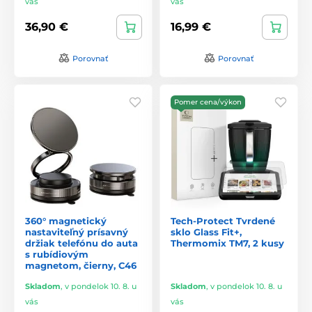
vás
vás
36,90 €
16,99 €
Porovnať
Porovnať
Pomer cena/výkon
360° magnetický
Tech-Protect Tvrdené
nastaviteľný prísavný
sklo Glass Fit+,
držiak telefónu do auta
Thermomix TM7, 2 kusy
s rubídiovým
magnetom, čierny, C46
Skladom
,
v pondelok 10. 8. u
Skladom
,
v pondelok 10. 8. u
vás
vás