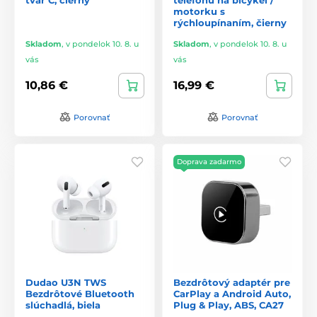
motorku s
rýchloupínaním, čierny
Skladom
,
v pondelok 10. 8. u
Skladom
,
v pondelok 10. 8. u
vás
vás
10,86 €
16,99 €
Porovnať
Porovnať
Doprava zadarmo
Dudao U3N TWS
Bezdrôtový adaptér pre
Bezdrôtové Bluetooth
CarPlay a Android Auto,
slúchadlá, biela
Plug & Play, ABS, CA27