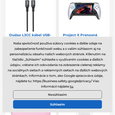
Dudao L3CC kábel USB-
Project X Prenosná
C - USB-C, 60W, 1,2m,
herná konzola s 4,3" HD
čierny
IPS displejom, biela
Naša spoločnosť používa súbory cookies a ďalšie údaje na
zabezpečenie funkčnosti webu a s vaším súhlasom aj na
Skladom
,
v pondelok 10. 8. u
Skladom
,
v pondelok 10. 8. u
personalizáciu obsahu našich webových stránok. Kliknutím na
vás
vás
tlačidlo „Súhlasím“ súhlasíte s využívaním cookies a ďalších
údajov, vrátane ich odovzdania na zobrazenie cielenej reklamy
5,30 €
81,99 €
na sociálnych sieťach a reklamných sieťach na ďalších webových
stránkach. Informácie o tom, ako Google spracováva údaje,
Porovnať
Porovnať
nájdete tu: https://business.safety.google/privacy/ Viac
informácií nájdete
tu
.
Nesúhlasím
Súhlasím