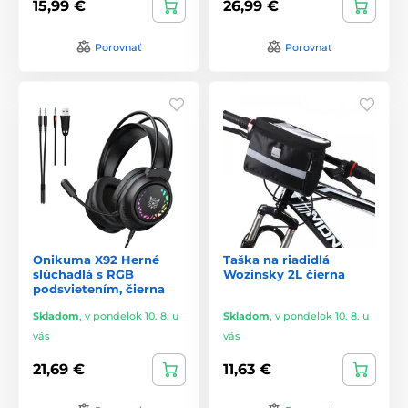
15,99 €
26,99 €
Porovnať
Porovnať
Onikuma X92 Herné
Taška na riadidlá
slúchadlá s RGB
Wozinsky 2L čierna
podsvietením, čierna
Skladom
,
v pondelok 10. 8. u
Skladom
,
v pondelok 10. 8. u
vás
vás
21,69 €
11,63 €