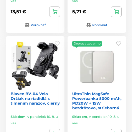
vás
vás
13,51 €
5,71 €
Porovnať
Porovnať
Doprava zadarmo
Blavec BV-04 Velo
UltraThin MagSafe
Držiak na riadidlá s
Powerbanka 5000 mAh,
tlmením nárazov, čierny
PD20W + 15W
bezdrôtovo, strieborná
Skladom
,
v pondelok 10. 8. u
Skladom
,
v pondelok 10. 8. u
vás
vás