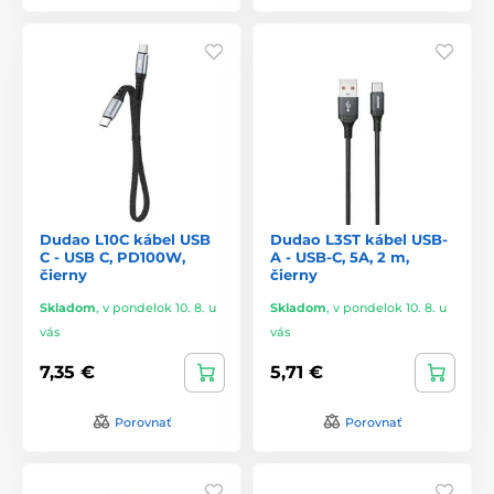
Dudao L10C kábel USB
Dudao L3ST kábel USB-
C - USB C, PD100W,
A - USB-C, 5A, 2 m,
čierny
čierny
Skladom
,
v pondelok 10. 8. u
Skladom
,
v pondelok 10. 8. u
vás
vás
7,35 €
5,71 €
Porovnať
Porovnať