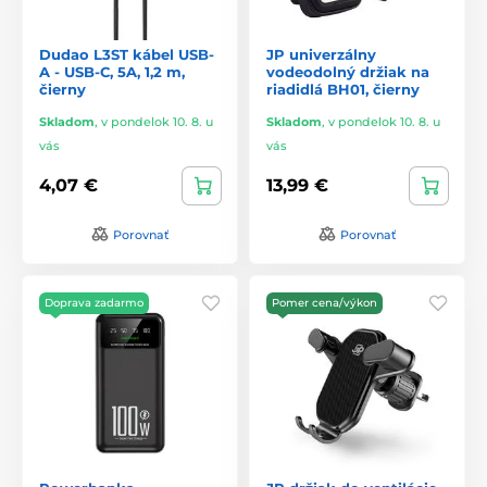
Dudao L3ST kábel USB-
JP univerzálny
A - USB-C, 5A, 1,2 m,
vodeodolný držiak na
čierny
riadidlá BH01, čierny
Skladom
,
v pondelok 10. 8. u
Skladom
,
v pondelok 10. 8. u
vás
vás
4,07 €
13,99 €
Porovnať
Porovnať
Doprava zadarmo
Pomer cena/výkon