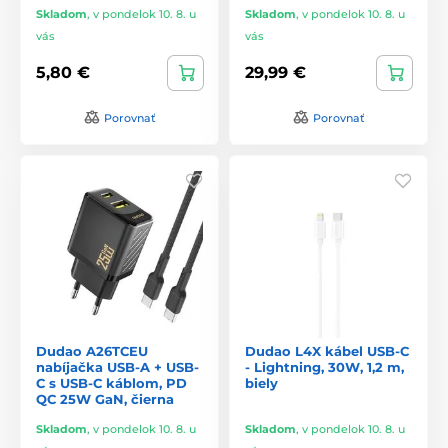
Skladom
,
v pondelok 10. 8. u
Skladom
,
v pondelok 10. 8. u
vás
vás
5,80 €
29,99 €
Porovnať
Porovnať
Dudao A26TCEU
Dudao L4X kábel USB-C
nabíjačka USB-A + USB-
- Lightning, 30W, 1,2 m,
C s USB-C káblom, PD
biely
QC 25W GaN, čierna
Skladom
,
v pondelok 10. 8. u
Skladom
,
v pondelok 10. 8. u