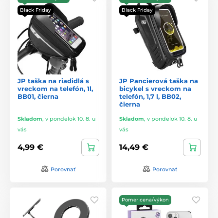
Black Friday
Black Friday
JP taška na riadidlá s
JP Pancierová taška na
vreckom na telefón, 1l,
bicykel s vreckom na
BB01, čierna
telefón, 1,7 l, BB02,
čierna
Skladom
,
v pondelok 10. 8. u
Skladom
,
v pondelok 10. 8. u
vás
vás
4,99 €
14,49 €
Porovnať
Porovnať
Pomer cena/výkon