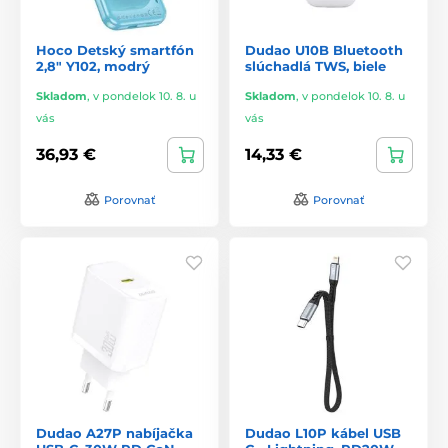
Hoco Detský smartfón
Dudao U10B Bluetooth
2,8" Y102, modrý
slúchadlá TWS, biele
Skladom
,
v pondelok 10. 8. u
Skladom
,
v pondelok 10. 8. u
vás
vás
36,93 €
14,33 €
Porovnať
Porovnať
Dudao A27P nabíjačka
Dudao L10P kábel USB