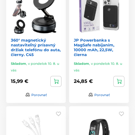
360° magnetický
JP Powerbanka s
nastaviteľný prísavný
MagSafe nabíjaním,
držiak telefónu do auta,
10000 mAh, 22,5W,
čierny. C45
čierna
Skladom
,
v pondelok 10. 8. u
Skladom
,
v pondelok 10. 8. u
vás
vás
15,99 €
24,85 €
Porovnať
Porovnať