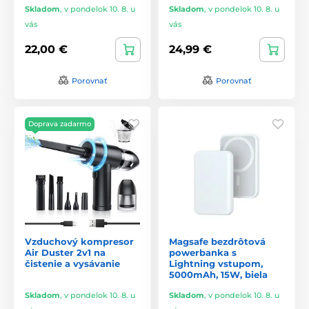
Skladom
,
v pondelok 10. 8. u
Skladom
,
v pondelok 10. 8. u
vás
vás
22,00 €
24,99 €
Porovnať
Porovnať
Doprava zadarmo
Vzduchový kompresor
Magsafe bezdrôtová
Air Duster 2v1 na
powerbanka s
čistenie a vysávanie
Lightning vstupom,
5000mAh, 15W, biela
Skladom
,
v pondelok 10. 8. u
Skladom
,
v pondelok 10. 8. u