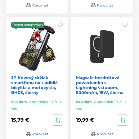
Porovnať
Porovnať
Pomer cena/výkon
JP Kovový držiak
Magsafe bezdrôtová
smartfónu na riadidlá
powerbanka s
bicykla a motocykla,
Lightning vstupom,
BH03, čierny
5000mAh, 15W, čierna
Skladom
,
v pondelok 10. 8. u
Skladom
,
v pondelok 10. 8. u
vás
vás
15,79 €
19,99 €
Porovnať
Porovnať