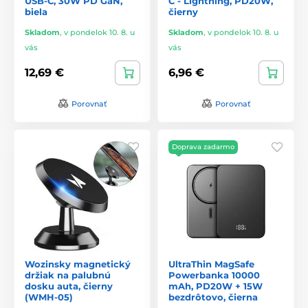
USB-C, 30W PD GaN,
C - Lightning, PD20W,
biela
čierny
Skladom
,
v pondelok 10. 8. u
Skladom
,
v pondelok 10. 8. u
vás
vás
12,69 €
6,96 €
Porovnať
Porovnať
Doprava zadarmo
Wozinsky magnetický
UltraThin MagSafe
držiak na palubnú
Powerbanka 10000
dosku auta, čierny
mAh, PD20W + 15W
(WMH-05)
bezdrôtovo, čierna