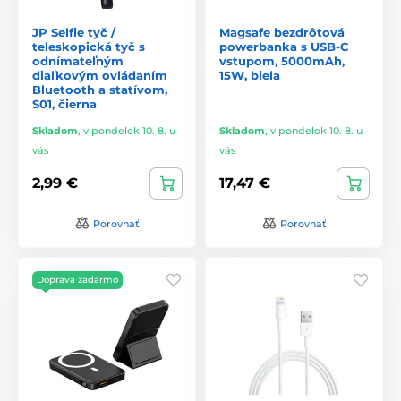
JP Selfie tyč /
Magsafe bezdrôtová
teleskopická tyč s
powerbanka s USB-C
odnímateľným
vstupom, 5000mAh,
diaľkovým ovládaním
15W, biela
Bluetooth a statívom,
S01, čierna
Skladom
,
v pondelok 10. 8. u
Skladom
,
v pondelok 10. 8. u
vás
vás
2,99 €
17,47 €
Porovnať
Porovnať
Doprava zadarmo