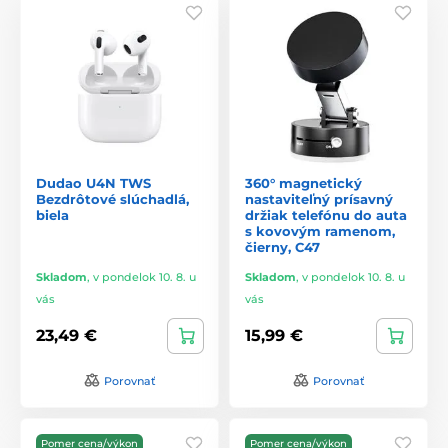
Dudao U4N TWS
360° magnetický
Bezdrôtové slúchadlá,
nastaviteľný prísavný
biela
držiak telefónu do auta
s kovovým ramenom,
čierny, C47
Skladom
,
v pondelok 10. 8. u
Skladom
,
v pondelok 10. 8. u
vás
vás
23,49 €
15,99 €
Porovnať
Porovnať
Pomer cena/výkon
Pomer cena/výkon