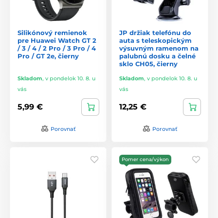
Silikónový remienok
JP držiak telefónu do
pre Huawei Watch GT 2
auta s teleskopickým
/ 3 / 4 / 2 Pro / 3 Pro / 4
výsuvným ramenom na
Pro / GT 2e, čierny
palubnú dosku a čelné
sklo CH05, čierny
Skladom
,
v pondelok 10. 8. u
Skladom
,
v pondelok 10. 8. u
vás
vás
5,99 €
12,25 €
Porovnať
Porovnať
Pomer cena/výkon