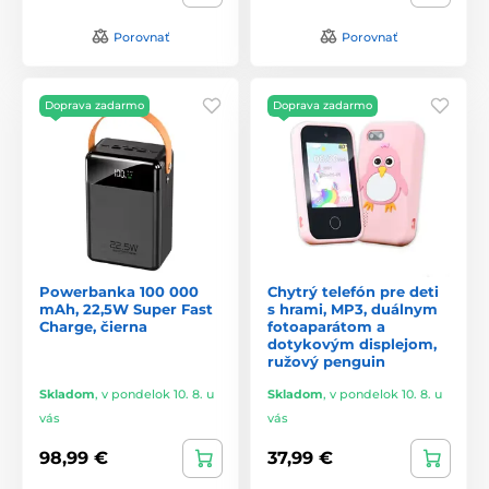
Porovnať
Porovnať
Doprava zadarmo
Doprava zadarmo
Powerbanka 100 000
Chytrý telefón pre deti
mAh, 22,5W Super Fast
s hrami, MP3, duálnym
Charge, čierna
fotoaparátom a
dotykovým displejom,
ružový penguin
Skladom
,
v pondelok 10. 8. u
Skladom
,
v pondelok 10. 8. u
vás
vás
98,99 €
37,99 €