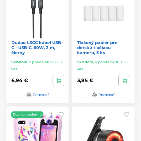
Dudao L3CC kábel USB-
Tlačový papier pre
C - USB-C, 60W, 2 m,
detskú tlačiacu
čierny
kameru, 5 ks
Skladom
,
v pondelok 10. 8. u
Skladom
,
v pondelok 10. 8. u
vás
vás
6,94 €
3,85 €
Porovnať
Porovnať
Doprava zadarmo