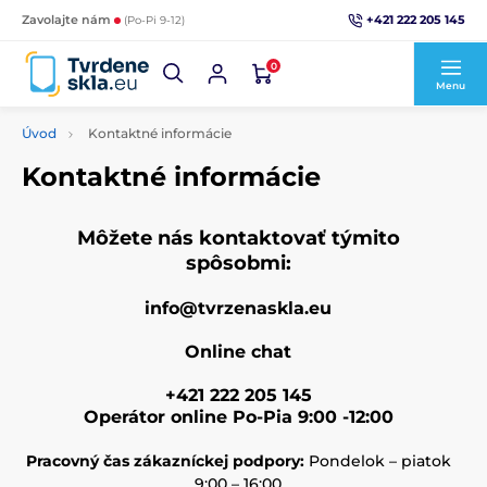
+421 222 205 145
Zavolajte nám
(Po-Pi 9-12)
0
Menu
Úvod
Kontaktné informácie
Kontaktné informácie
Môžete nás kontaktovať týmito
spôsobmi:
info@tvrzenaskla.eu
Online chat
+421 222 205 145
Operátor online Po-Pia 9:00 -12:00
Pracovný čas zákazníckej podpory:
Pondelok – piatok
9:00 – 16:00