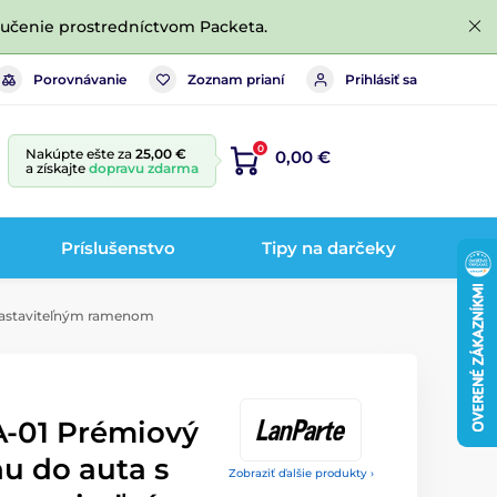
ručenie prostredníctvom Packeta.
Porovnávanie
Zoznam prianí
Prihlásiť sa
0
Nakúpte ešte za
25,00 €
0,00 €
a získajte
dopravu zdarma
Príslušenstvo
Tipy na darčeky
 nastaviteľným ramenom
-01 Prémiový
nu do auta s
Zobraziť ďalšie produkty ›