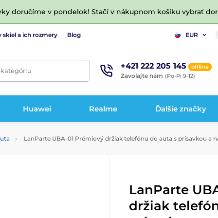
vky doručíme v pondelok! Stačí v nákupnom košíku vybrať do
 skiel a ich rozmery
Blog
EUR
+421 222 205 145
offline
 kategóriu
Zavolajte nám
(Po-Pi 9-12)
Huawei
Realme
Ďalšie značky
auta
LanParte UBA-01 Prémiový držiak telefónu do auta s prísavkou a
LanParte UBA
držiak telefó