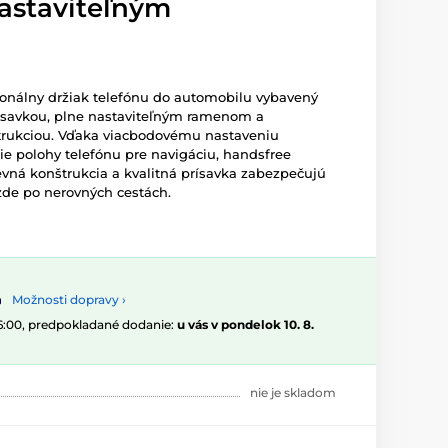
nastaviteľným
ionálny držiak telefónu do automobilu vybavený
ísavkou, plne nastaviteľným ramenom a
trukciou. Vďaka viacbodovému nastaveniu
e polohy telefónu pre navigáciu, handsfree
Pevná konštrukcia a kvalitná prísavka zabezpečujú
azde po nerovných cestách.
Možnosti dopravy ›
16:00, predpokladané dodanie:
u vás v pondelok 10. 8.
nie je skladom