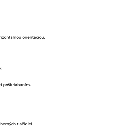
izontálnou orientáciou.
.
ed poškriabaním.
orných tlačidiel.