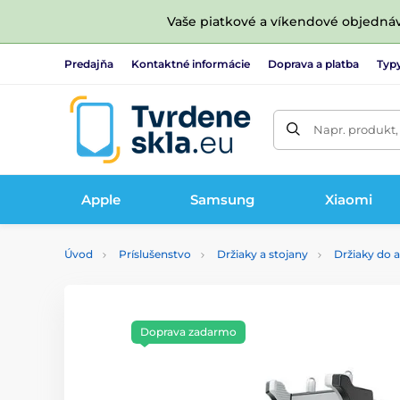
Vaše piatkové a víkendové objedná
Predajňa
Kontaktné informácie
Doprava a platba
Typy
Napr. produkt,
Apple
Samsung
Xiaomi
Úvod
Príslušenstvo
Držiaky a stojany
Držiaky do 
Doprava zadarmo