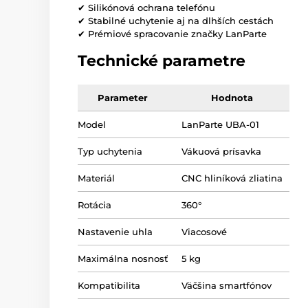
✔ Silikónová ochrana telefónu
✔ Stabilné uchytenie aj na dlhších cestách
✔ Prémiové spracovanie značky LanParte
Technické parametre
Parameter
Hodnota
Model
LanParte UBA-01
Typ uchytenia
Vákuová prísavka
Materiál
CNC hliníková zliatina
Rotácia
360°
Nastavenie uhla
Viacosové
Maximálna nosnosť
5 kg
Kompatibilita
Väčšina smartfónov