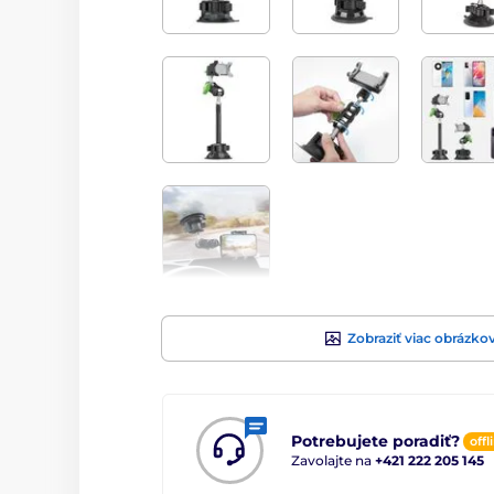
Zobraziť viac obrázko
Potrebujete poradiť?
offl
Zavolajte na
+421 222 205 145