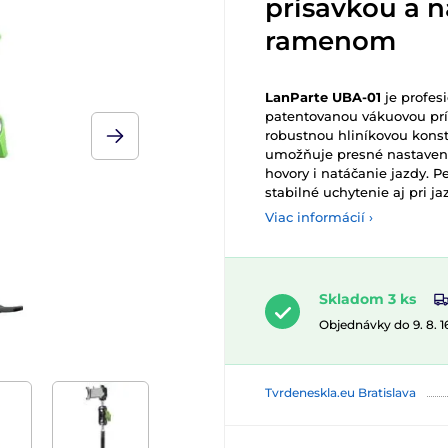
prísavkou a 
ramenom
LanParte UBA-01
je profes
patentovanou vákuovou pr
robustnou hliníkovou kons
umožňuje presné nastaveni
hovory i natáčanie jazdy. 
stabilné uchytenie aj pri j
Viac informácií ›
Skladom 3 ks
Objednávky do 9. 8. 
Tvrdeneskla.eu Bratislava