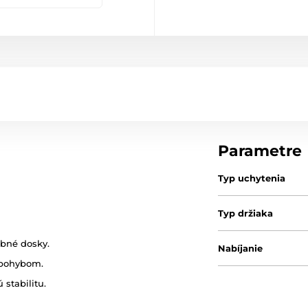
Parametre
Typ uchytenia
Typ držiaka
ubné dosky.
Nabíjanie
 pohybom.
stabilitu.