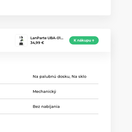
LanParte UBA-01…
K nákupu
34,99 €
Na palubnú dosku
,
Na sklo
Mechanický
Bez nabíjania