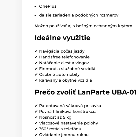
OnePlus
ďalšie zariadenia podobných rozmerov
Možno používať aj s bežným ochranným krytom.
Ideálne využitie
✔ Navigácia počas jazdy
✔ Handsfree telefonovanie
✔ Natáčanie ciest a vlogov
✔ Firemné a služobné vozidlá
✔ Osobné automobily
✔ Karavany a obytné vozidlá
Prečo zvoliť LanParte UBA-0
✔ Patentovaná vákuová prísavka
✔ Pevná hliníková konštrukcia
✔ Nosnosť až 5 kg
✔ Viacosové nastavenie polohy
✔ 360° rotácia telefónu
✔ Ovládanie jednou rukou