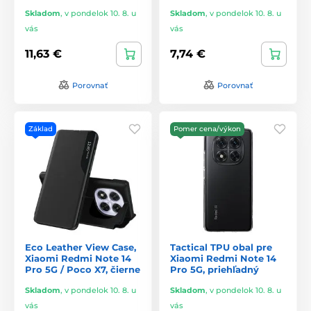
Skladom
,
v pondelok 10. 8. u
Skladom
,
v pondelok 10. 8. u
vás
vás
11,63 €
7,74 €
Porovnať
Porovnať
Základ
Pomer cena/výkon
Eco Leather View Case,
Tactical TPU obal pre
Xiaomi Redmi Note 14
Xiaomi Redmi Note 14
Pro 5G / Poco X7, čierne
Pro 5G, priehľadný
Skladom
,
v pondelok 10. 8. u
Skladom
,
v pondelok 10. 8. u
vás
vás