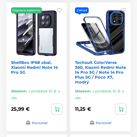
Doprava zadarmo
Základ
ShellBox IP68 obal,
Techsuit ColorVerse
Xiaomi Redmi Note 14
360, Xiaomi Redmi Note
Pro 5G
14 Pro 5G / Note 14 Pro
Plus 5G / Poco X7,
modrý
Skladom
,
v pondelok 10. 8. u
Skladom
,
v pondelok 10. 8. u
vás
vás
25,99 €
11,25 €
Porovnať
Porovnať