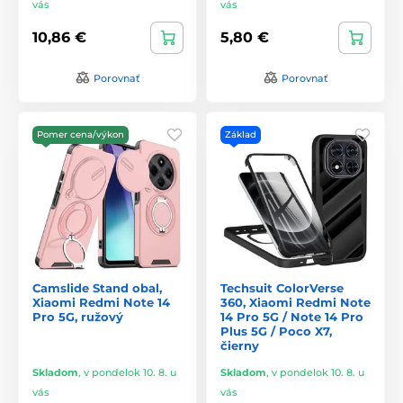
vás
vás
10,86 €
5,80 €
Porovnať
Porovnať
Pomer cena/výkon
Základ
Camslide Stand obal,
Techsuit ColorVerse
Xiaomi Redmi Note 14
360, Xiaomi Redmi Note
Pro 5G, ružový
14 Pro 5G / Note 14 Pro
Plus 5G / Poco X7,
čierny
Skladom
,
v pondelok 10. 8. u
Skladom
,
v pondelok 10. 8. u
vás
vás