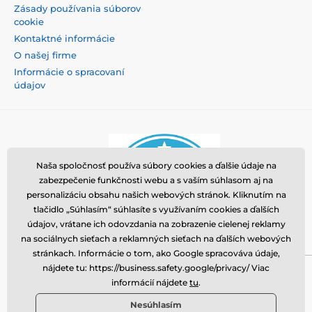
Zásady používania súborov
cookie
Kontaktné informácie
O našej firme
Informácie o spracovaní
údajov
Naša spoločnosť používa súbory cookies a ďalšie údaje na
zabezpečenie funkčnosti webu a s vaším súhlasom aj na
personalizáciu obsahu našich webových stránok. Kliknutím na
tlačidlo „Súhlasím“ súhlasíte s využívaním cookies a ďalších
údajov, vrátane ich odovzdania na zobrazenie cielenej reklamy
na sociálnych sieťach a reklamných sieťach na ďalších webových
stránkach. Informácie o tom, ako Google spracováva údaje,
nájdete tu: https://business.safety.google/privacy/ Viac
Momanio s.r.o., Okružní 361/14, 74718, Píšť, Česká
informácií nájdete
tu
.
republika, VAT: CZ09604707, info@tvrzenaskla.eu,
Nesúhlasím
+421 222 205 145