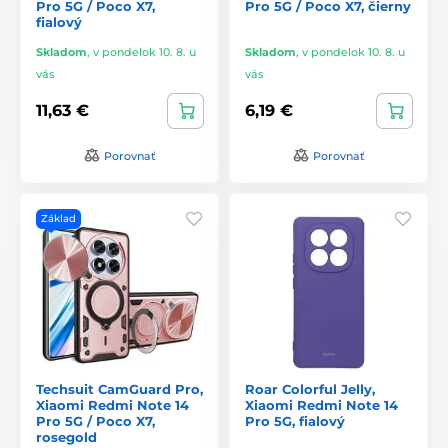
Pro 5G / Poco X7,
Pro 5G / Poco X7, čierny
fialový
Skladom
,
v pondelok 10. 8. u
Skladom
,
v pondelok 10. 8. u
vás
vás
11,63 €
6,19 €
Porovnať
Porovnať
Základ
Techsuit CamGuard Pro,
Roar Colorful Jelly,
Xiaomi Redmi Note 14
Xiaomi Redmi Note 14
Pro 5G / Poco X7,
Pro 5G, fialový
rosegold