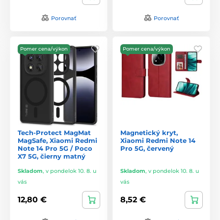
Porovnať
Porovnať
Pomer cena/výkon
Pomer cena/výkon
Tech-Protect MagMat
Magnetický kryt,
MagSafe, Xiaomi Redmi
Xiaomi Redmi Note 14
Note 14 Pro 5G / Poco
Pro 5G, červený
X7 5G, čierny matný
Skladom
,
v pondelok 10. 8. u
Skladom
,
v pondelok 10. 8. u
vás
vás
12,80 €
8,52 €