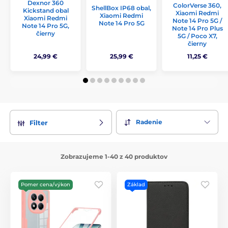
Dexnor 360
ColorVerse 360,
ShellBox IP68 obal,
Kickstand obal
Xiaomi Redmi
Xiaomi Redmi
Xiaomi Redmi
Note 14 Pro 5G /
Note 14 Pro 5G
Note 14 Pro 5G,
Note 14 Pro Plus
čierny
5G / Poco X7,
čierny
24,99 €
25,99 €
11,25 €
Radenie
Filter
Zobrazujeme 1-40 z 40 produktov
Pomer cena/výkon
Základ