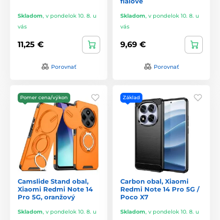
fialové
Skladom
,
v pondelok 10. 8. u
Skladom
,
v pondelok 10. 8. u
vás
vás
11,25 €
9,69 €
Porovnať
Porovnať
Pomer cena/výkon
Základ
Camslide Stand obal,
Carbon obal, Xiaomi
Xiaomi Redmi Note 14
Redmi Note 14 Pro 5G /
Pro 5G, oranžový
Poco X7
Skladom
,
v pondelok 10. 8. u
Skladom
,
v pondelok 10. 8. u