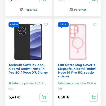
Porovnať
Porovnať
Základ
Základ
Techsuit SoftFlex obal,
Full Matte Mag Cover s
Xiaomi Redmi Note 14
MagSafe, Xiaomi Redmi
Pro 5G / Poco X7, čierny
Note 14 Pro 5G, svetlo
ružový
Skladom
,
v pondelok 10. 8. u
Skladom
,
v pondelok 10. 8. u
vás
vás
5,41 €
8,91 €