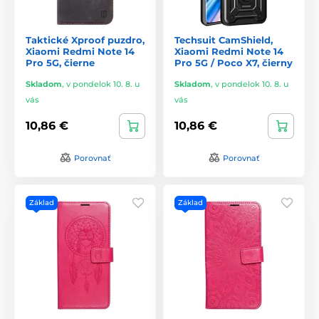
Taktické Xproof puzdro,
Techsuit CamShield,
Xiaomi Redmi Note 14
Xiaomi Redmi Note 14
Pro 5G, čierne
Pro 5G / Poco X7, čierny
Skladom
,
v pondelok 10. 8. u
Skladom
,
v pondelok 10. 8. u
vás
vás
10,86 €
10,86 €
Porovnať
Porovnať
Základ
Základ