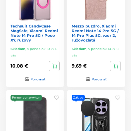
Techsuit CandyCase
Mezzo puzdro, Xiaomi
MagSafe, Xiaomi Redmi
Redmi Note 14 Pro 5G /
Note 14 Pro 5G / Poco
14 Pro Plus 5G, vzor 2,
X7, ružový
ružovozlatá
Skladom
,
v pondelok 10. 8. u
Skladom
,
v pondelok 10. 8. u
vás
vás
10,08 €
9,69 €
Porovnať
Porovnať
Pomer cena/výkon
Základ