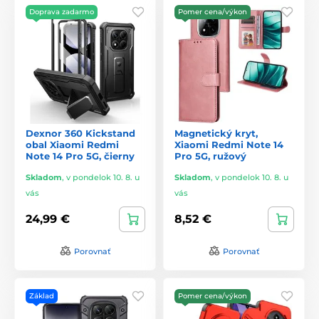
Doprava zadarmo
Pomer cena/výkon
Dexnor 360 Kickstand
Magnetický kryt,
obal Xiaomi Redmi
Xiaomi Redmi Note 14
Note 14 Pro 5G, čierny
Pro 5G, ružový
Skladom
,
v pondelok 10. 8. u
Skladom
,
v pondelok 10. 8. u
vás
vás
24,99 €
8,52 €
Porovnať
Porovnať
Základ
Pomer cena/výkon