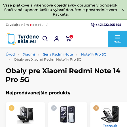
Vaše piatkové a víkendové objednávky doručíme v pondelok!
Stačí v nákupnom košíku vybrať doručenie prostredníctvom
Packeta.
+421 222 205 145
Zavolajte nám
(Po-Pi 9-12)
0
Menu
Úvod
Xiaomi
Séria Redmi Note
Note 14 Pro 5G
Obaly pre Xiaomi Redmi Note 14 Pro 5G
Obaly pre Xiaomi Redmi Note 14
Pro 5G
Najpredávanejšie produkty
Techsuit