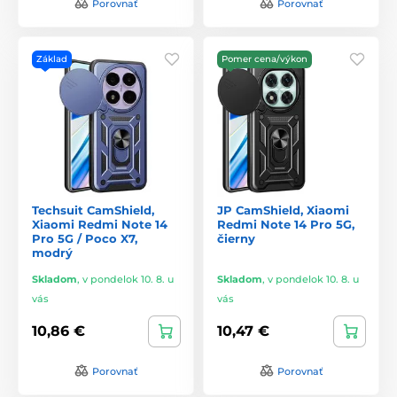
Porovnať
Porovnať
Základ
Pomer cena/výkon
Techsuit CamShield,
JP CamShield, Xiaomi
Xiaomi Redmi Note 14
Redmi Note 14 Pro 5G,
Pro 5G / Poco X7,
čierny
modrý
Skladom
,
v pondelok 10. 8. u
Skladom
,
v pondelok 10. 8. u
vás
vás
10,86 €
10,47 €
Porovnať
Porovnať