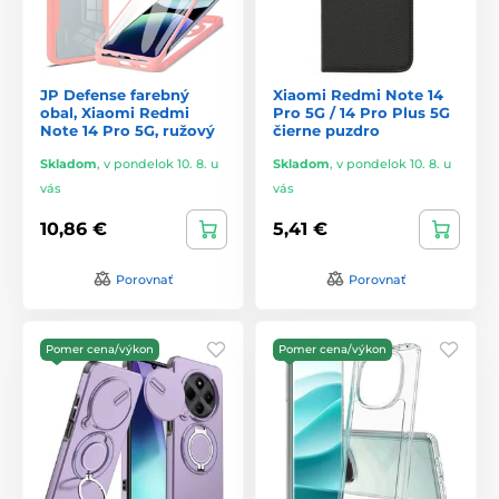
JP Defense farebný
Xiaomi Redmi Note 14
obal, Xiaomi Redmi
Pro 5G / 14 Pro Plus 5G
Note 14 Pro 5G, ružový
čierne puzdro
Skladom
,
v pondelok 10. 8. u
Skladom
,
v pondelok 10. 8. u
vás
vás
10,86 €
5,41 €
Porovnať
Porovnať
Pomer cena/výkon
Pomer cena/výkon