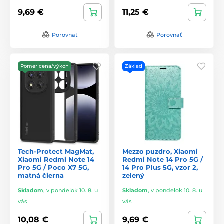
9,69 €
11,25 €
Porovnať
Porovnať
Pomer cena/výkon
Základ
Tech-Protect MagMat,
Mezzo puzdro, Xiaomi
Xiaomi Redmi Note 14
Redmi Note 14 Pro 5G /
Pro 5G / Poco X7 5G,
14 Pro Plus 5G, vzor 2,
matná čierna
zelený
Skladom
,
v pondelok 10. 8. u
Skladom
,
v pondelok 10. 8. u
vás
vás
10,08 €
9,69 €