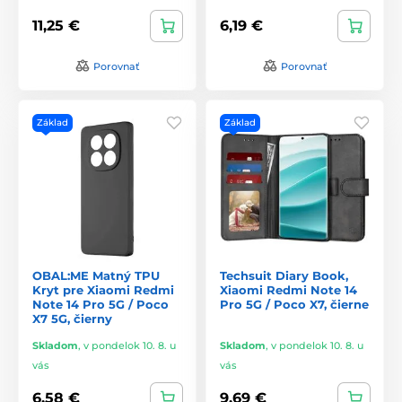
11,25 €
6,19 €
Porovnať
Porovnať
Základ
Základ
OBAL:ME Matný TPU
Techsuit Diary Book,
Kryt pre Xiaomi Redmi
Xiaomi Redmi Note 14
Note 14 Pro 5G / Poco
Pro 5G / Poco X7, čierne
X7 5G, čierny
Skladom
,
v pondelok 10. 8. u
Skladom
,
v pondelok 10. 8. u
vás
vás
6,58 €
9,69 €