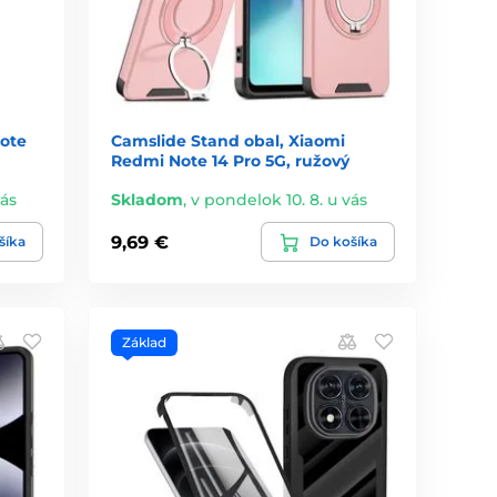
ote
Camslide Stand obal, Xiaomi
Redmi Note 14 Pro 5G, ružový
vás
Skladom
,
v pondelok 10. 8. u vás
9,69 €
šíka
Do košíka
Základ