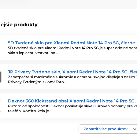
ejšie produkty
5D Tvrdené sklo pre Xiaomi Redmi Note 14 Pro 5G, čierne
5D tvrdené sklo pre Xiaomi Redmi Note 14 Pro 5G je super odolné och
sklo s lepiacou vrstvou po…
JP Privacy Tvrdené sklo, Xiaomi Redmi Note 14 Pro 5G, čie
Zabezpečte si maximálne súkromie a ochranu svojho displeja s naším 
Privacy Tvrdeným sklom! Toto…
Dexnor 360 Kickstand obal Xiaomi Redmi Note 14 Pro 5G, 
Puzdro od spoločnosti Dexnor poskytuje skvelú úroveň ochrany pre v
telefón. Konštrukcia je…
Zobraziť viac produktov