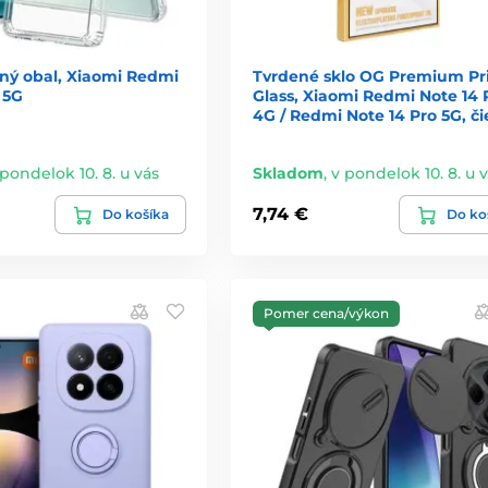
dný obal, Xiaomi Redmi
Tvrdené sklo OG Premium Pr
 5G
Glass, Xiaomi Redmi Note 14 
4G / Redmi Note 14 Pro 5G, či
 pondelok 10. 8. u vás
Skladom
,
v pondelok 10. 8. u 
7,74 €
Do košíka
Do ko
Pomer cena/výkon