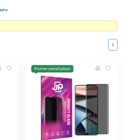
ieho
1
Pomer cena/výkon