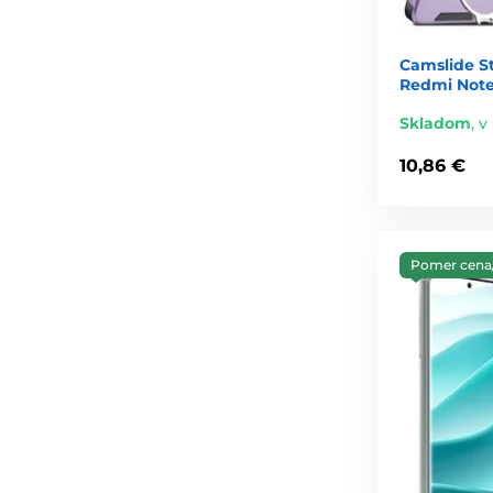
Camslide S
Redmi Note 
Skladom
,
v
10,86 €
Pomer cena