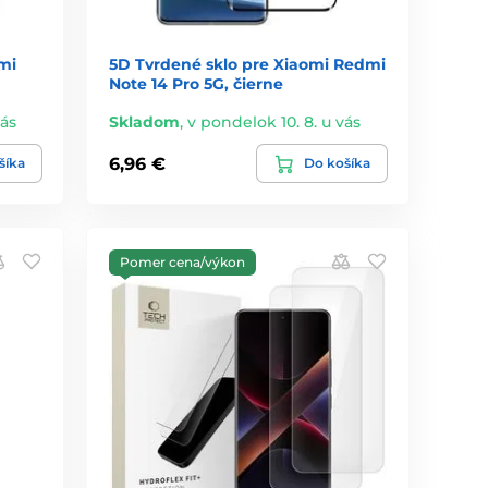
mi
5D Tvrdené sklo pre Xiaomi Redmi
Note 14 Pro 5G, čierne
vás
Skladom
,
v pondelok 10. 8. u vás
6,96 €
šíka
Do košíka
Pomer cena/výkon