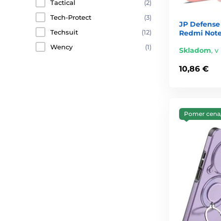
Tactical
(2)
Tech-Protect
(3)
JP Defense 
Techsuit
(12)
Redmi Note 
Wency
(1)
Skladom
,
v
10,86 €
Pomer cena