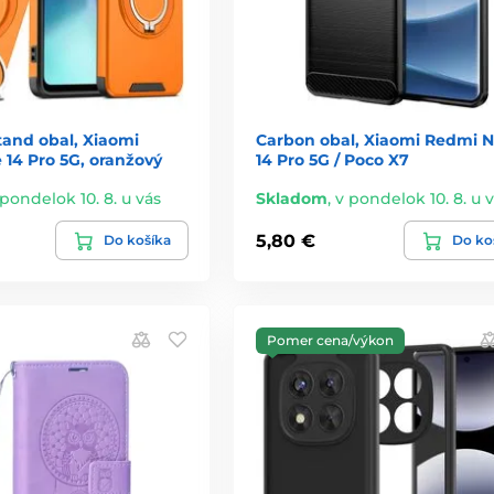
tand obal, Xiaomi
Carbon obal, Xiaomi Redmi N
 14 Pro 5G, oranžový
14 Pro 5G / Poco X7
 pondelok 10. 8. u vás
Skladom
,
v pondelok 10. 8. u 
5,80 €
Do košíka
Do ko
Pomer cena/výkon