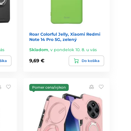
Roar Colorful Jelly, Xiaomi Redmi
Note 14 Pro 5G, zelený
vás
Skladom
,
v pondelok 10. 8. u vás
9,69 €
šíka
Do košíka
Pomer cena/výkon