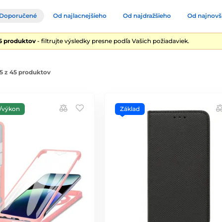
Doporučené
Od najlacnejšieho
Od najdražšieho
Od najnovš
5 produktov
- filtrujte výsledky presne podľa Vašich požiadaviek.
5 z 45 produktov
/výkon
Základ