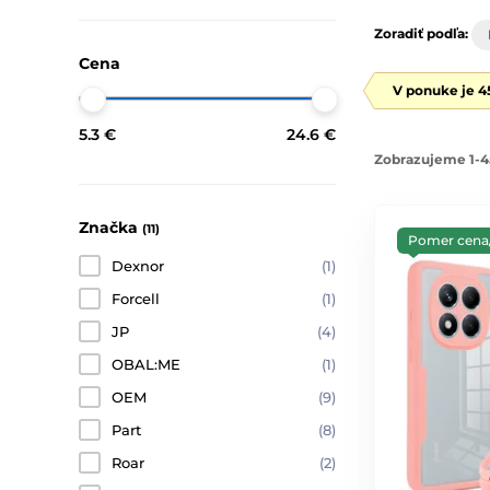
Zoradiť podľa:
Cena
V ponuke je 4
5.3 €
24.6 €
Zobrazujeme 1-4
Značka
(11)
Pomer cena
Dexnor
(1)
Forcell
(1)
JP
(4)
OBAL:ME
(1)
OEM
(9)
Part
(8)
Roar
(2)