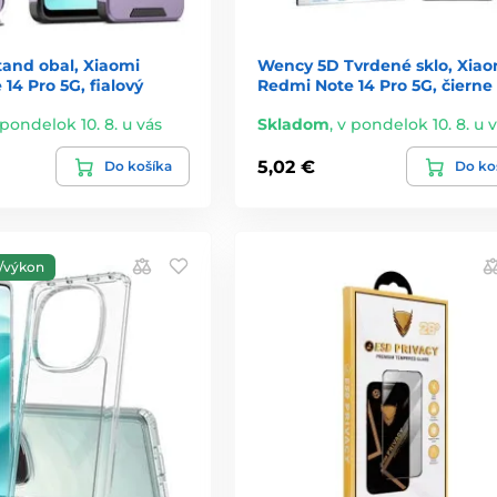
tand obal, Xiaomi
Wency 5D Tvrdené sklo, Xiao
14 Pro 5G, fialový
Redmi Note 14 Pro 5G, čierne
 pondelok 10. 8. u vás
Skladom
,
v pondelok 10. 8. u 
5,02 €
Do košíka
Do ko
/výkon