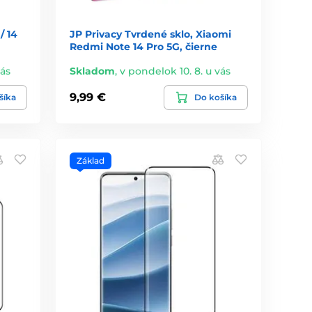
/ 14
JP Privacy Tvrdené sklo, Xiaomi
Redmi Note 14 Pro 5G, čierne
vás
Skladom
,
v pondelok 10. 8. u vás
9,99 €
šíka
Do košíka
Základ