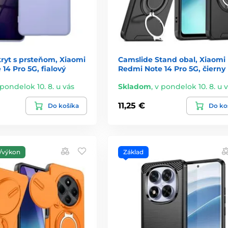
kryt s prsteňom, Xiaomi
Camslide Stand obal, Xiaomi
14 Pro 5G, fialový
Redmi Note 14 Pro 5G, čierny
 pondelok 10. 8. u vás
Skladom
,
v pondelok 10. 8. u 
11,25 €
Do košíka
Do ko
/výkon
Základ