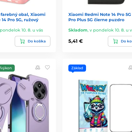
farebný obal, Xiaomi
Xiaomi Redmi Note 14 Pro 5G 
14 Pro 5G, ružový
Pro Plus 5G čierne puzdro
 pondelok 10. 8. u vás
Skladom
,
v pondelok 10. 8. u 
5,41 €
Do košíka
Do ko
/výkon
Základ