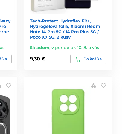
ivacy
Tech-Protect Hydroflex Fit+,
Pro
Hydrogélová fólia, Xiaomi Redmi
erne
Note 14 Pro 5G / 14 Pro Plus 5G /
Poco X7 5G, 2 kusy
vás
Skladom
,
v pondelok 10. 8. u vás
9,30 €
šíka
Do košíka