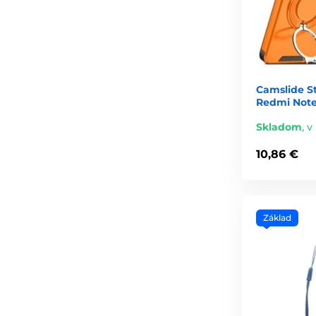
Camslide S
Redmi Note
Skladom
,
v
10,86 €
Základ