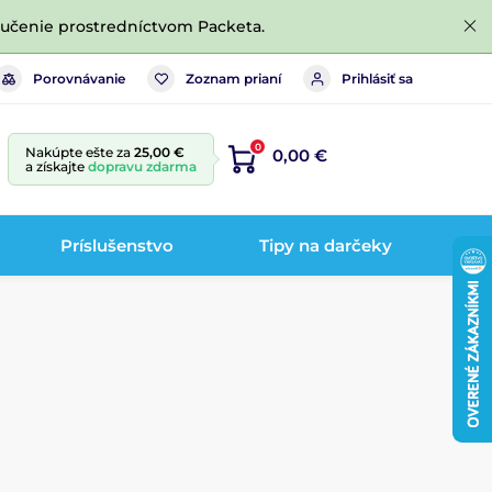
ručenie prostredníctvom Packeta.
Porovnávanie
Zoznam prianí
Prihlásiť sa
0
Nakúpte ešte za
25,00 €
0,00 €
a získajte
dopravu zdarma
Príslušenstvo
Tipy na darčeky