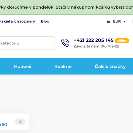
vky doručíme v pondelok! Stačí v nákupnom košíku vybrať do
 skiel a ich rozmery
Blog
EUR
+421 222 205 145
offline
 kategóriu
Zavolajte nám
(Po-Pi 9-12)
Huawei
Realme
Ďalšie značky
40
o 5G