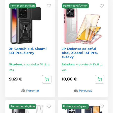
Pomer cena/výkon
Pomer cena/výkon
JP CamShield, Xiaomi
JP Defense colorful
14T Pro, čierny
obal, Xiaomi 14T Pro,
ružový
Skladom
,
v pondelok 10. 8. u
Skladom
,
v pondelok 10. 8. u
vás
vás
9,69 €
10,86 €
Porovnať
Porovnať
Pomer cena/výkon
Pomer cena/výkon