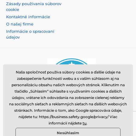
Zásady používania súborov
cookie
Kontaktné informácie
O našej firme
Informácie o spracovaní
údajov
Naša spoločnosť používa súbory cookies a ďalšie údaje na
zabezpečenie funkčnosti webu a s vaším súhlasom aj na
personalizáciu obsahu našich webových stránok. Kliknutím na
tlačidlo „Súhlasím“ súhlasíte s využívaním cookies a ďalších
údajov, vrátane ich odovzdania na zobrazenie cielenej reklamy
na sociálnych sieťach a reklamných sieťach na ďalších webových
stránkach. Informácie o tom, ako Google spracováva údaje,
nájdete tu: https://business.safety.google/privacy/ Viac
Momanio s.r.o., Okružní 361/14, 74718, Píšť, Česká
informácií nájdete
tu
.
republika, VAT: CZ09604707, info@tvrzenaskla.eu,
Nesúhlasím
+421 222 205 145