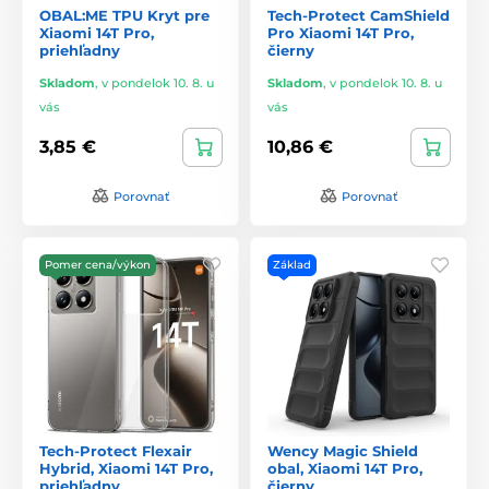
OBAL:ME TPU Kryt pre
Tech-Protect CamShield
Xiaomi 14T Pro,
Pro Xiaomi 14T Pro,
priehľadny
čierny
Skladom
,
v pondelok 10. 8. u
Skladom
,
v pondelok 10. 8. u
vás
vás
3,85 €
10,86 €
Porovnať
Porovnať
Pomer cena/výkon
Základ
Tech-Protect Flexair
Wency Magic Shield
Hybrid, Xiaomi 14T Pro,
obal, Xiaomi 14T Pro,
priehľadny
čierny