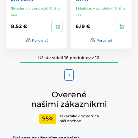
Skladom
,
v pondelok 10. 8. u
Skladom
,
v pondelok 10. 8. u
vás
vás
8,52 €
6,19 €
Porovnať
Porovnať
Už ste videli 16 produktov z 16.
1
Overené
našimi zákazníkmi
zákazníkov odporúča
95%
náš obchod
Bol som so všetkým spokojný,