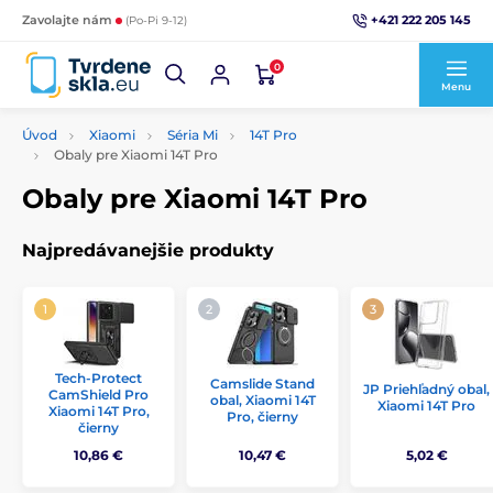
+421 222 205 145
Zavolajte nám
(Po-Pi 9-12)
0
Menu
Úvod
Xiaomi
Séria Mi
14T Pro
Obaly pre Xiaomi 14T Pro
Obaly pre Xiaomi 14T Pro
Najpredávanejšie produkty
Tech-Protect
Camslide Stand
JP Priehľadný obal,
CamShield Pro
obal, Xiaomi 14T
Xiaomi 14T Pro
Xiaomi 14T Pro,
Pro, čierny
čierny
10,86 €
10,47 €
5,02 €