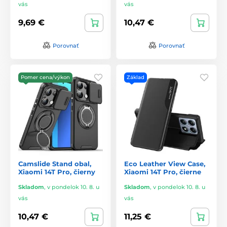
vás
vás
9,69 €
10,47 €
Porovnať
Porovnať
Pomer cena/výkon
Základ
Camslide Stand obal,
Eco Leather View Case,
Xiaomi 14T Pro, čierny
Xiaomi 14T Pro, čierne
Skladom
,
v pondelok 10. 8. u
Skladom
,
v pondelok 10. 8. u
vás
vás
10,47 €
11,25 €