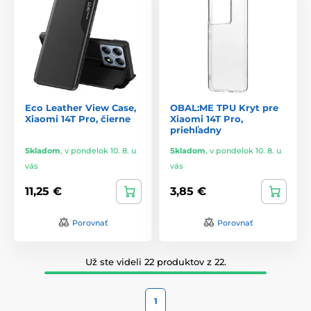
Eco Leather View Case,
OBAL:ME TPU Kryt pre
Xiaomi 14T Pro, čierne
Xiaomi 14T Pro,
priehľadny
Skladom
,
v pondelok 10. 8. u
Skladom
,
v pondelok 10. 8. u
vás
vás
11,25 €
3,85 €
Porovnať
Porovnať
Už ste videli 22 produktov z 22.
1