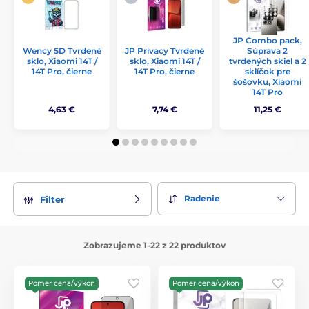
JP Combo pack,
Wency 5D Tvrdené
JP Privacy Tvrdené
Súprava 2
sklo, Xiaomi 14T /
sklo, Xiaomi 14T /
tvrdených skiel a 2
14T Pro, čierne
14T Pro, čierne
sklíčok pre
šošovku, Xiaomi
14T Pro
4,63 €
7,74 €
11,25 €
Radenie
Filter
Zobrazujeme 1-22 z 22 produktov
Pomer cena/výkon
Pomer cena/výkon