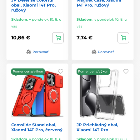
obal, Xiaomi 14T Pro,
14T Pro, ružový
ružový
Skladom
,
v pondelok 10. 8. u
Skladom
,
v pondelok 10. 8. u
vás
vás
10,86 €
7,74 €
Porovnať
Porovnať
Pomer cena/výkon
Pomer cena/výkon
Camslide Stand obal,
JP Priehľadný obal,
Xiaomi 14T Pro, červený
Xiaomi 14T Pro
Skladom
,
v pondelok 10. 8. u
Skladom
,
v pondelok 10. 8. u