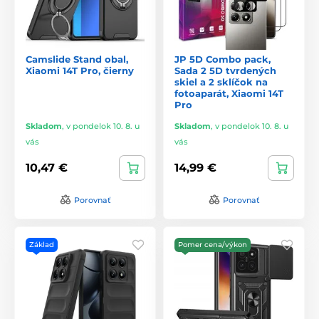
Camslide Stand obal,
JP 5D Combo pack,
Xiaomi 14T Pro, čierny
Sada 2 5D tvrdených
skiel a 2 sklíčok na
fotoaparát, Xiaomi 14T
Pro
Skladom
,
v pondelok 10. 8. u
Skladom
,
v pondelok 10. 8. u
vás
vás
10,47 €
14,99 €
Porovnať
Porovnať
Základ
Pomer cena/výkon