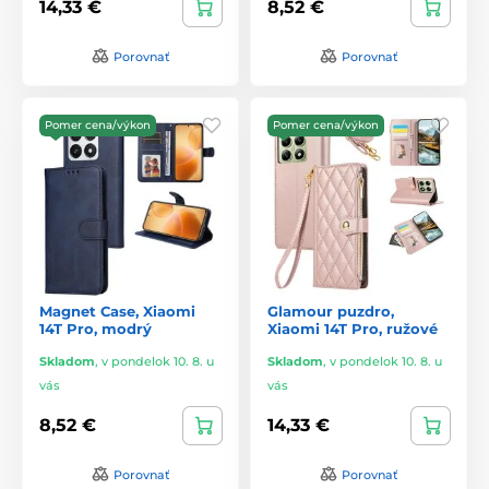
14,33 €
8,52 €
Porovnať
Porovnať
Pomer cena/výkon
Pomer cena/výkon
Magnet Case, Xiaomi
Glamour puzdro,
14T Pro, modrý
Xiaomi 14T Pro, ružové
Skladom
,
v pondelok 10. 8. u
Skladom
,
v pondelok 10. 8. u
vás
vás
8,52 €
14,33 €
Porovnať
Porovnať