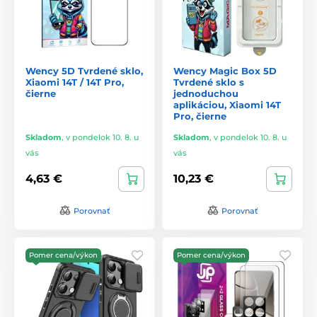
Wency 5D Tvrdené sklo,
Wency Magic Box 5D
Xiaomi 14T / 14T Pro,
Tvrdené sklo s
čierne
jednoduchou
aplikáciou, Xiaomi 14T
Pro, čierne
Skladom
,
v pondelok 10. 8. u
Skladom
,
v pondelok 10. 8. u
vás
vás
4,63 €
10,23 €
Porovnať
Porovnať
Pomer cena/výkon
Pomer cena/výkon