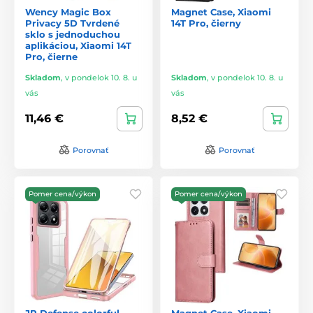
Wency Magic Box
Magnet Case, Xiaomi
Privacy 5D Tvrdené
14T Pro, čierny
sklo s jednoduchou
aplikáciou, Xiaomi 14T
Pro, čierne
Skladom
,
v pondelok 10. 8. u
Skladom
,
v pondelok 10. 8. u
vás
vás
11,46 €
8,52 €
Porovnať
Porovnať
Pomer cena/výkon
Pomer cena/výkon
JP Defense colorful
Magnet Case, Xiaomi