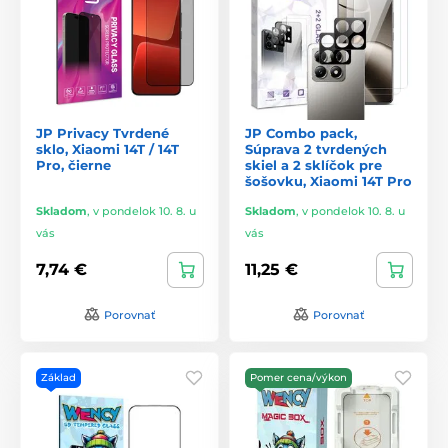
JP Privacy Tvrdené
JP Combo pack,
sklo, Xiaomi 14T / 14T
Súprava 2 tvrdených
Pro, čierne
skiel a 2 sklíčok pre
šošovku, Xiaomi 14T Pro
Skladom
,
v pondelok 10. 8. u
Skladom
,
v pondelok 10. 8. u
vás
vás
7,74 €
11,25 €
Porovnať
Porovnať
Základ
Pomer cena/výkon