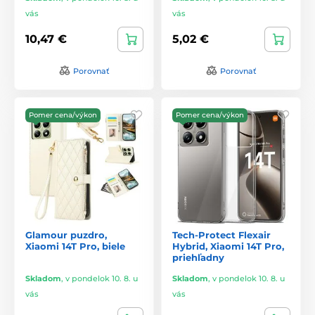
vás
vás
10,47 €
5,02 €
Porovnať
Porovnať
Pomer cena/výkon
Pomer cena/výkon
Glamour puzdro,
Tech-Protect Flexair
Xiaomi 14T Pro, biele
Hybrid, Xiaomi 14T Pro,
priehľadny
Skladom
,
v pondelok 10. 8. u
Skladom
,
v pondelok 10. 8. u
vás
vás