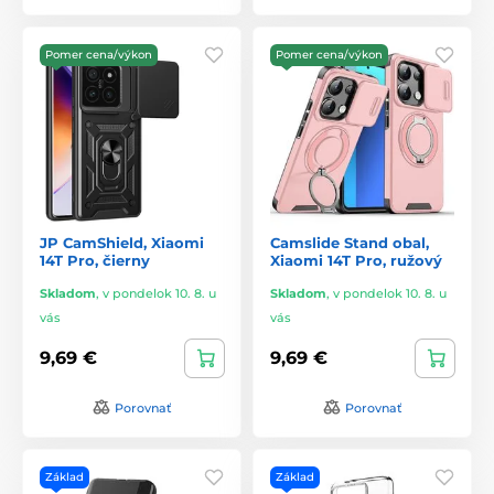
Pomer cena/výkon
Pomer cena/výkon
JP CamShield, Xiaomi
Camslide Stand obal,
14T Pro, čierny
Xiaomi 14T Pro, ružový
Skladom
,
v pondelok 10. 8. u
Skladom
,
v pondelok 10. 8. u
vás
vás
9,69 €
9,69 €
Porovnať
Porovnať
Základ
Základ