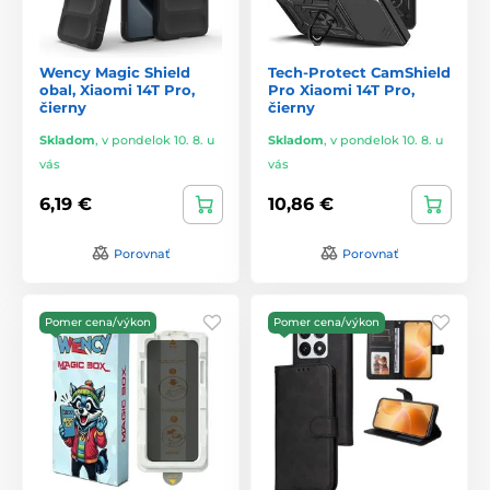
Wency Magic Shield
Tech-Protect CamShield
obal, Xiaomi 14T Pro,
Pro Xiaomi 14T Pro,
čierny
čierny
Skladom
,
v pondelok 10. 8. u
Skladom
,
v pondelok 10. 8. u
vás
vás
6,19 €
10,86 €
Porovnať
Porovnať
Pomer cena/výkon
Pomer cena/výkon