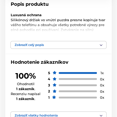
Popis produktu
Luxusná ochrana
Silikónový držiak vo vnútri puzdra presne kopíruje tvar
vášho telefónu a obsahuje všetky potrebné výrezy pre
plné pohodlie pri používaní. Zatváranie na silný
magnet zaisťuje bezpečné uloženie vášho zariadenia.
Viac ako len ochrana
Zobraziť celý popis
Puzdro je možné ľahko premeniť na praktický TV
stojan, ideálny pre sledovanie filmov, prezeranie fotiek
alebo pohodlné surfovanie po internete. Nechýba ani
Hodnotenie zákazníkov
vrecko na dokumenty, vďaka ktorej budete mať
dôležité papiere vždy po ruke.
5
1x
100%
Štýl a kvalita v jednom
4
0x
Elegantné a vysoko kvalitné puzdro, ktoré nielen
Ohodnotil
3
0x
ochráni váš telefón, ale zároveň podčiarkne váš osobitý
1 zákazník
.
2
0x
štýl.
Recenziu napísal
1
0x
1 zákazník
.
Premyslený dizajn do najmenšieho detailu
Prešívanie na okrajoch:
Pre vyššiu odolnosť a
Zobraziť všetky hodnotenia
štýlový vzhľad.