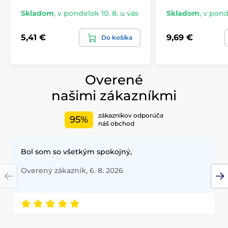
Skladom
,
v pondelok 10. 8. u vás
Skladom
,
v ponde
5,41 €
9,69 €
Do košíka
Overené
našimi zákazníkmi
zákazníkov odporúča
95%
náš obchod
Bol som so všetkým spokojný,
Overený zákazník, 6. 8. 2026