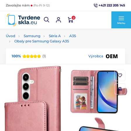
+421 222 205 145
Zavolajte nám
(Po-Pi 9-12)
0
Menu
Úvod
Samsung
Séria A
A35
Obaly pre Samsung Galaxy A35
100%
(1)
Výrobca