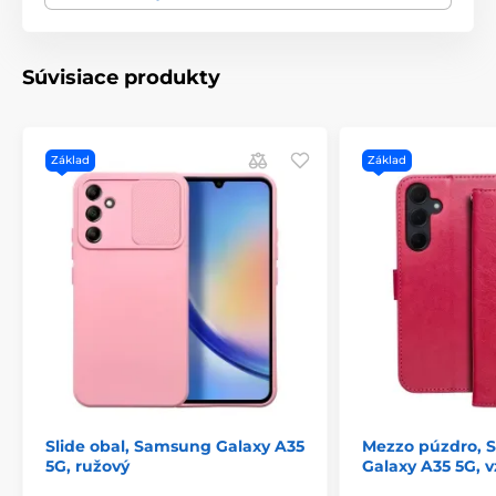
Vnútorný povrch zo semišu:
Chráni displej pred
odreninami a zaisťuje, že váš telefón bude vždy v
bezpečí.
Súvisiace produkty
Silný magnetický uzáver:
Drží puzdro pevne
zatvorené a uľahčuje každodenné používanie.
Základ
Základ
Slide obal, Samsung Galaxy A35
Mezzo púzdro,
5G, ružový
Galaxy A35 5G, v