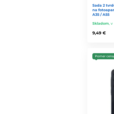
Sada 2 tvrd
na fotoapa
A35 / A55
Skladom
,
v
9,49 €
Pomer cena