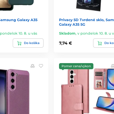
 Samsung Galaxy A35
Privacy 5D Tvrdené sklo, Sa
Galaxy A35 5G
 pondelok 10. 8. u vás
Skladom
,
v pondelok 10. 8. u 
7,74 €
Do košíka
Do ko
Pomer cena/výkon