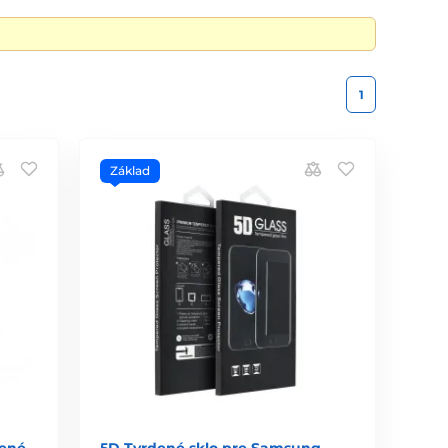
1
Základ
dené
5D Tvrdené sklo pre Samsung