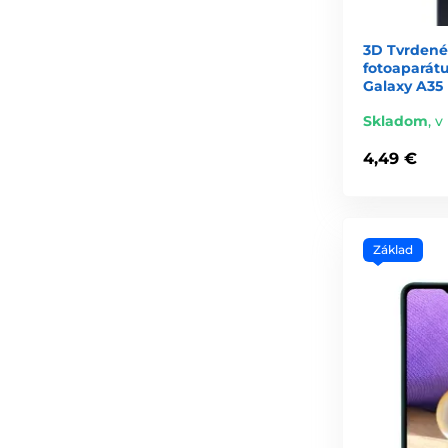
3D Tvrdené
fotoaparát
Galaxy A35
Skladom
,
v
4,49 €
Základ