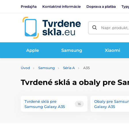
Predajňa
Kontaktné informácie
Doprava a platba
Typy
Napr. produkt,
Apple
Samsung
Xiaomi
Úvod
Samsung
Séria A
A35
Tvrdené sklá a obaly pre S
Tvrdené sklá pre
Obaly pre Samsu
16
Samsung Galaxy A35
Galaxy A35