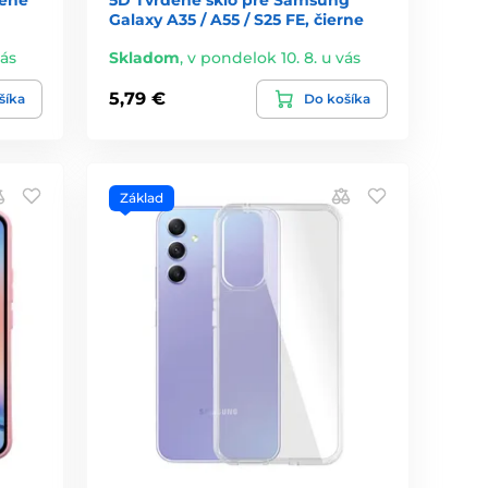
Galaxy A35 / A55 / S25 FE, čierne
vás
Skladom
,
v pondelok 10. 8. u vás
5,79 €
šíka
Do košíka
Základ