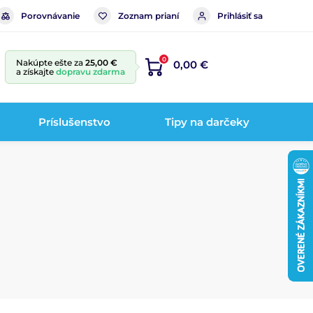
Porovnávanie
Zoznam prianí
Prihlásiť sa
0
Nakúpte ešte za
25,00 €
0,00 €
a získajte
dopravu zdarma
Príslušenstvo
Tipy na darčeky