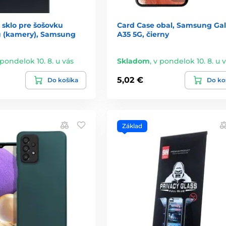
 sklo pre šošovku
Card Case obal, Samsung Ga
u (kamery), Samsung
A35 5G, čierny
 pondelok 10. 8. u vás
Skladom
,
v pondelok 10. 8. u 
5,02 €
Do košíka
Do ko
Základ