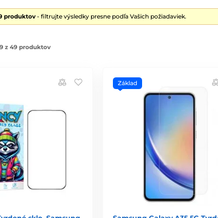
9 produktov
- filtrujte výsledky presne podľa Vašich požiadaviek.
9 z 49 produktov
Základ
vrdené sklo, Samsung
Samsung Galaxy A35 5G Tvr