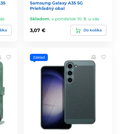
A35
Samsung Galaxy A35 5G
Priehľadný obal
vás
Skladom
,
v pondelok 10. 8. u vás
3,07 €
šíka
Do košíka
Základ