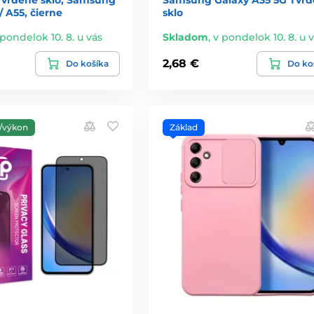
/ A55, čierne
sklo
 pondelok 10. 8. u vás
Skladom
,
v pondelok 10. 8. u 
2,68 €
Do košíka
Do ko
/výkon
Základ