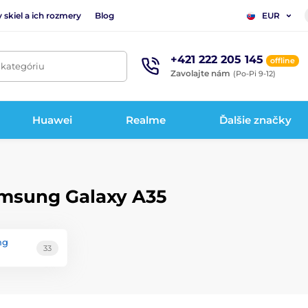
 skiel a ich rozmery
Blog
EUR
+421 222 205 145
offline
 kategóriu
Zavolajte nám
(Po-Pi 9-12)
Huawei
Realme
Ďalšie značky
amsung Galaxy A35
ng
33