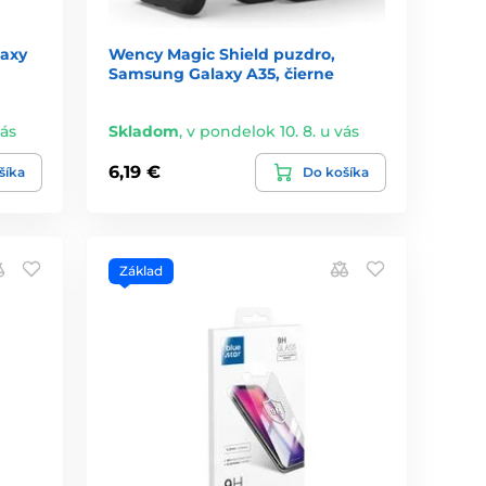
laxy
Wency Magic Shield puzdro,
Samsung Galaxy A35, čierne
vás
Skladom
,
v pondelok 10. 8. u vás
6,19 €
šíka
Do košíka
Základ