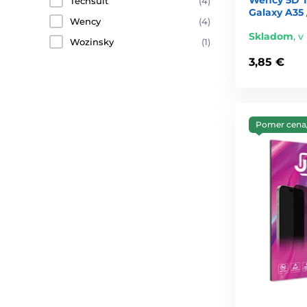
Techsuit
(4)
Galaxy A35 
Wency
(4)
Skladom
,
v
Wozinsky
(1)
3,85 €
Pomer cena