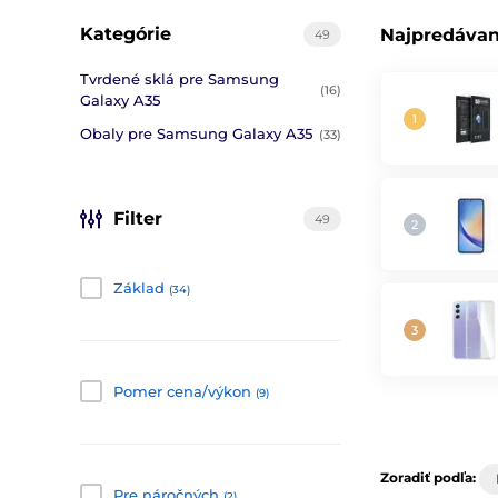
Kategórie
Najpredávan
49
Tvrdené sklá pre Samsung
(16)
Galaxy A35
Obaly pre Samsung Galaxy A35
(33)
Filter
49
Základ
(34)
Pomer cena/výkon
(9)
Zoradiť podľa:
Pre náročných
(2)