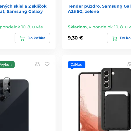
ených skiel a 2 sklíčok
Tender púzdro, Samsung Gal
rát, Samsung Galaxy
A35 5G, zelené
 pondelok 10. 8. u vás
Skladom
,
v pondelok 10. 8. u 
9,30 €
Do košíka
Do ko
/výkon
Základ