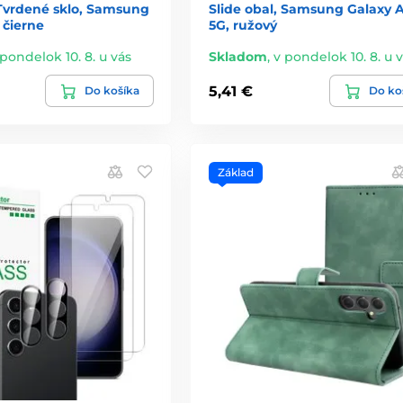
 Tvrdené sklo, Samsung
Slide obal, Samsung Galaxy 
 čierne
5G, ružový
 pondelok 10. 8. u vás
Skladom
,
v pondelok 10. 8. u 
5,41 €
Do košíka
Do ko
Základ