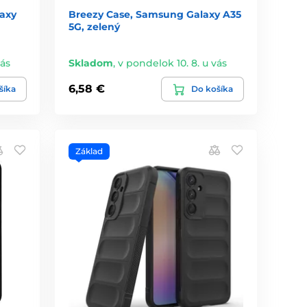
axy
Breezy Case, Samsung Galaxy A35
5G, zelený
vás
Skladom
,
v pondelok 10. 8. u vás
6,58 €
šíka
Do košíka
Základ