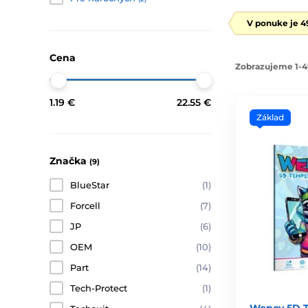
V ponuke je 4
Cena
Zobrazujeme 1-4
1.19 €
22.55 €
Základ
Značka
(9)
BlueStar
(1)
Forcell
(7)
JP
(6)
OEM
(10)
Part
(14)
Tech-Protect
(1)
Wency 5D T