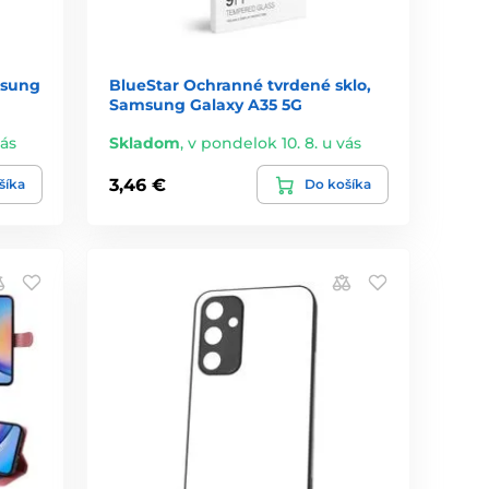
msung
BlueStar Ochranné tvrdené sklo,
Samsung Galaxy A35 5G
vás
Skladom
,
v pondelok 10. 8. u vás
3,46 €
šíka
Do košíka