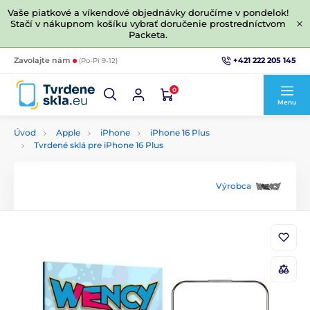
Vaše piatkové a víkendové objednávky doručíme v pondelok!
Stačí v nákupnom košíku vybrať doručenie prostredníctvom
Packeta.
+421 222 205 145
Zavolajte nám
(Po-Pi 9-12)
0
Menu
Úvod
Apple
iPhone
iPhone 16 Plus
Tvrdené sklá pre iPhone 16 Plus
Výrobca