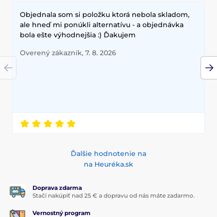
✅
Full Cover Design
– Kompletné pokrytie displeja
Objednala som si položku ktorá nebola skladom,
bez kompromisov.
ale hneď mi ponúkli alternatívu - a objednávka
✅
Ultra citlivosť
– Okamžitá reakcia na dotyk, ideálne
bola ešte výhodnejšia :) Ďakujem
na gaming a multitasking.
✅
Odolnosť proti šmuhám
– Displej zostáva čistý bez
Overený zákazník, 7. 8. 2026
mastných odtlačkov.
✅
Jednoduchá aplikácia
– Lepenie bez bublín,
zvládneš to hneď na prvýkrát.
Si pripravený posunúť ochranu svojho
telefónu na nový level?
Nenechaj svoj displej napospas škrabancom a pádom.
S
Wency 5D
dostaneš prvotriednu ochranu v
luxusnom štýle, ktorý ladí s moderným životným
tempom.
Ďalšie hodnotenie na
Objednaj si Wency 5D ešte dnes a dopraj svojmu
na Heuréka.sk
telefónu to, čo si zaslúži!
Doprava zdarma
Stačí nakúpiť nad 25 € a dopravu od nás máte zadarmo.
Vernostný program