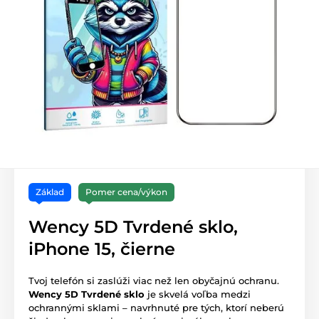
Základ
Pomer cena/výkon
Wency 5D Tvrdené sklo,
iPhone 15, čierne
Tvoj telefón si zaslúži viac než len obyčajnú ochranu.
Wency 5D Tvrdené sklo
je skvelá voľba medzi
ochrannými sklami – navrhnuté pre tých, ktorí neberú