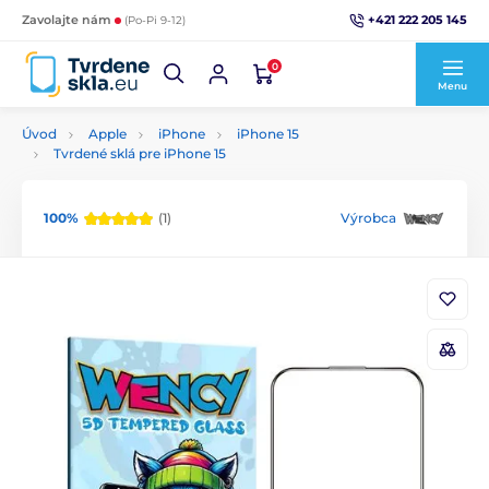
+421 222 205 145
Zavolajte nám
(Po-Pi 9-12)
0
Menu
Úvod
Apple
iPhone
iPhone 15
Tvrdené sklá pre iPhone 15
100%
(1)
Výrobca