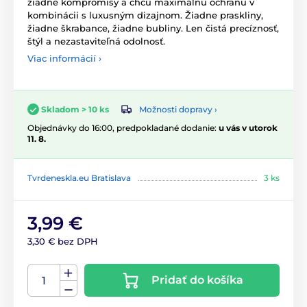
žiadne kompromisy a chcú maximálnu ochranu v
kombinácii s luxusným dizajnom. Žiadne praskliny,
žiadne škrabance, žiadne bubliny. Len čistá precíznosť,
štýl a nezastaviteľná odolnosť.
Viac informácií ›
Možnosti dopravy ›
Skladom > 10 ks
Objednávky do 16:00, predpokladané dodanie:
u vás v utorok
11. 8.
Tvrdeneskla.eu Bratislava
3 ks
3,99 €
3,30 € bez DPH
Pridať do košíka