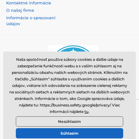
Kontaktné informácie
O našej firme
Informácie o spracovaní
údajov
Naša spoločnosť používa súbory cookies a ďalšie údaje na
zabezpečenie funkčnosti webu a s vaším súhlasom aj na
personalizáciu obsahu našich webových stránok. Kliknutím na
tlačidlo „Súhlasím“ súhlasíte s využívaním cookies a ďalších
údajov, vrátane ich odovzdania na zobrazenie cielenej reklamy
na sociálnych sieťach a reklamných sieťach na ďalších webových
stránkach. Informácie o tom, ako Google spracováva údaje,
nájdete tu: https://business.safety.google/privacy/ Viac
Momanio s.r.o., Okružní 361/14, 74718, Píšť, Česká
informácií nájdete
tu
.
republika, VAT: CZ09604707, info@tvrzenaskla.eu,
Nesúhlasím
+421 222 205 145
Súhlasím
© 2026 tvrdeneskla.eu ⦁ E-shop vytvorila
SIMPLIA.cz