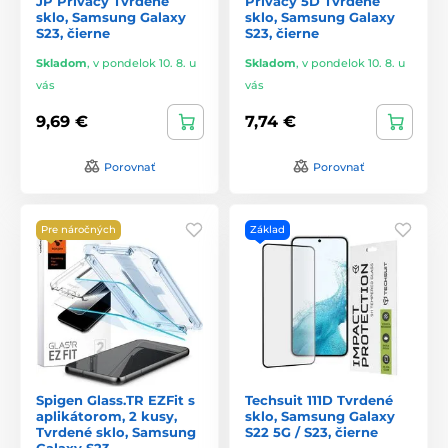
JP Privacy Tvrdené
Privacy 5D Tvrdené
sklo, Samsung Galaxy
sklo, Samsung Galaxy
S23, čierne
S23, čierne
Skladom
,
v pondelok 10. 8. u
Skladom
,
v pondelok 10. 8. u
vás
vás
9,69 €
7,74 €
Porovnať
Porovnať
Pre náročných
Základ
Spigen Glass.TR EZFit s
Techsuit 111D Tvrdené
aplikátorom, 2 kusy,
sklo, Samsung Galaxy
Tvrdené sklo, Samsung
S22 5G / S23, čierne
Galaxy S23