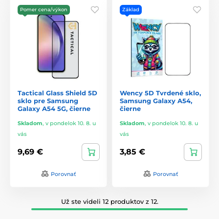
Pomer cena/výkon
Základ
Tactical Glass Shield 5D
Wency 5D Tvrdené sklo,
sklo pre Samsung
Samsung Galaxy A54,
Galaxy A54 5G, čierne
čierne
Skladom
,
v pondelok 10. 8. u
Skladom
,
v pondelok 10. 8. u
vás
vás
9,69 €
3,85 €
Porovnať
Porovnať
Už ste videli 12 produktov z 12.