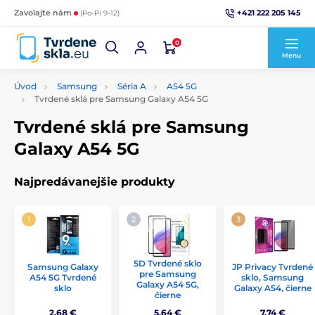
+421 222 205 145
Zavolajte nám
(Po-Pi 9-12)
0
Menu
Úvod
Samsung
Séria A
A54 5G
Tvrdené sklá pre Samsung Galaxy A54 5G
Tvrdené sklá pre Samsung
Galaxy A54 5G
Najpredávanejšie produkty
5D Tvrdené sklo
Samsung Galaxy
JP Privacy Tvrdené
pre Samsung
A54 5G Tvrdené
sklo, Samsung
Galaxy A54 5G,
sklo
Galaxy A54, čierne
čierne
2,68 €
5,64 €
7,74 €