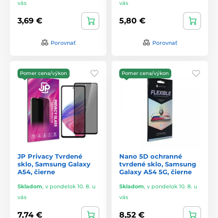
vás
vás
3,69 €
5,80 €
Porovnať
Porovnať
Pomer cena/výkon
Pomer cena/výkon
JP Privacy Tvrdené
Nano 5D ochranné
sklo, Samsung Galaxy
tvrdené sklo, Samsung
A54, čierne
Galaxy A54 5G, čierne
Skladom
,
v pondelok 10. 8. u
Skladom
,
v pondelok 10. 8. u
vás
vás
7,74 €
8,52 €