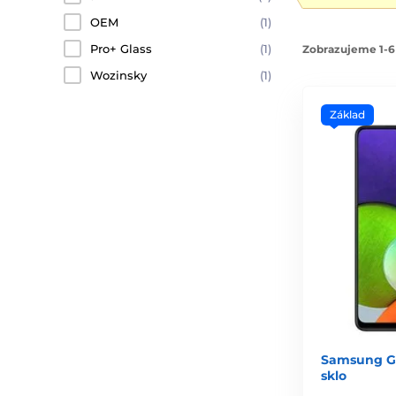
OEM
(1)
Pro+ Glass
(1)
Zobrazujeme 1-6
Wozinsky
(1)
Základ
Samsung Ga
sklo