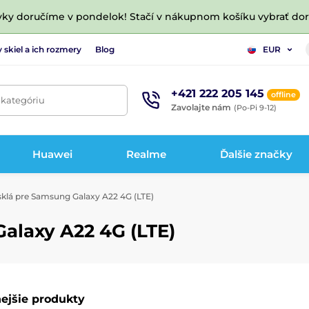
vky doručíme v pondelok! Stačí v nákupnom košíku vybrať do
 skiel a ich rozmery
Blog
EUR
+421 222 205 145
offline
 kategóriu
Zavolajte nám
(Po-Pi 9-12)
Huawei
Realme
Ďalšie značky
klá pre Samsung Galaxy A22 4G (LTE)
alaxy A22 4G (LTE)
ejšie produkty