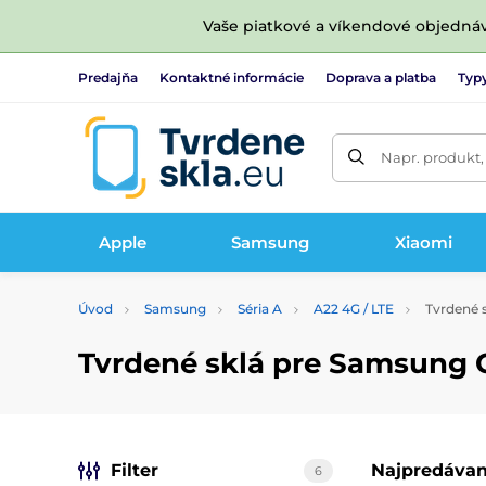
Vaše piatkové a víkendové objedná
Predajňa
Kontaktné informácie
Doprava a platba
Typy
Napr. produkt,
Apple
Samsung
Xiaomi
Úvod
Samsung
Séria A
A22 4G / LTE
Tvrdené s
Tvrdené sklá pre Samsung G
Filter
Najpredávan
6