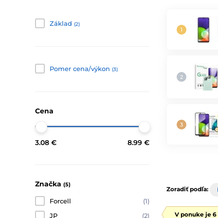
Základ
(2)
Pomer cena/výkon
(3)
Cena
3.08 €
8.99 €
Značka
(5)
Zoradiť podľa:
Forcell
(1)
V ponuke je 6
JP
(2)