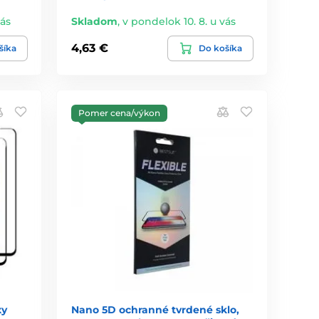
vás
Skladom
,
v pondelok 10. 8. u vás
4,63 €
šíka
Do košíka
Pomer cena/výkon
xy
Nano 5D ochranné tvrdené sklo,