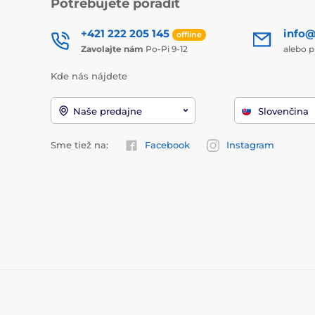
Potrebujete poradiť
+421 222 205 145
info@
offline
Zavolajte nám
Po-Pi 9-12
alebo p
Kde nás nájdete
Naše predajne
Slovenčina
Sme tiež na:
Facebook
Instagram