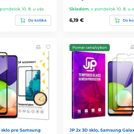
 pondelok 10. 8. u vás
Skladom
,
v pondelok 10. 8. u 
6,19 €
Do košíka
Do ko
Pomer cena/výkon
 sklo pre Samsung
JP 2x 3D sklo, Samsung Gala