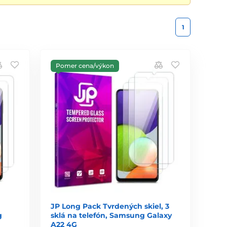
1
Pomer cena/výkon
JP Long Pack Tvrdených skiel, 3
g
sklá na telefón, Samsung Galaxy
A22 4G