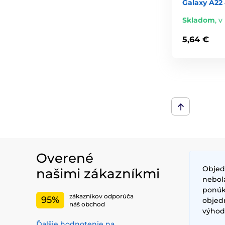
Galaxy A22 
Skladom
,
v
5,64 €
Overené
Objed
našimi zákazníkmi
nebol
ponúkl
zákazníkov odporúča
95%
objed
náš obchod
výhod
Ďalšie hodnotenie na