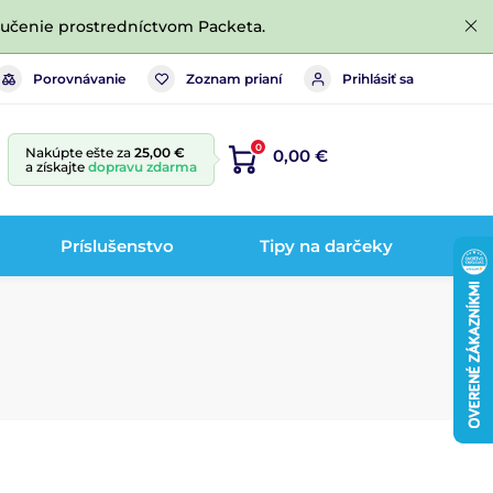
ručenie prostredníctvom Packeta.
Porovnávanie
Zoznam prianí
Prihlásiť sa
0
Nakúpte ešte za
25,00 €
0,00 €
a získajte
dopravu zdarma
Príslušenstvo
Tipy na darčeky