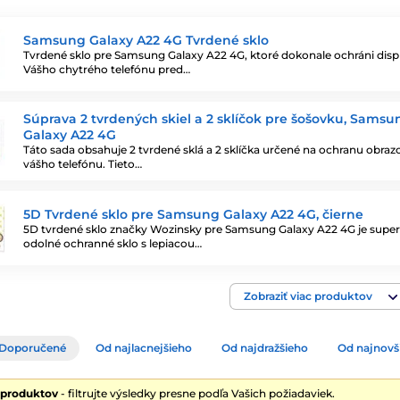
Samsung Galaxy A22 4G Tvrdené sklo
Tvrdené sklo pre Samsung Galaxy A22 4G, ktoré dokonale ochráni displ
Vášho chytrého telefónu pred…
Súprava 2 tvrdených skiel a 2 sklíčok pre šošovku, Samsu
Galaxy A22 4G
Táto sada obsahuje 2 tvrdené sklá a 2 sklíčka určené na ochranu obraz
vášho telefónu. Tieto…
5D Tvrdené sklo pre Samsung Galaxy A22 4G, čierne
5D tvrdené sklo značky Wozinsky pre Samsung Galaxy A22 4G je super
odolné ochranné sklo s lepiacou…
Zobraziť viac produktov
Doporučené
Od najlacnejšieho
Od najdražšieho
Od najnovš
 produktov
- filtrujte výsledky presne podľa Vašich požiadaviek.