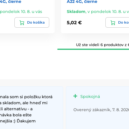
4G, čierne
A22 4G, čierne
 pondelok 10. 8. u vás
Skladom
,
v pondelok 10. 8. u 
5,02 €
Do košíka
Do ko
Už ste videli 6 produktov z 
Spokojná
nala som si položku ktorá
a skladom, ale hneď mi
i alternatívu - a
Overený zákazník, 7. 8. 202
návka bola ešte
nejšia :) Ďakujem