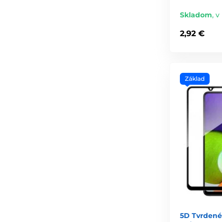
Skladom
,
v
2,92 €
Základ
5D Tvrdené