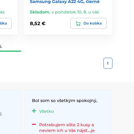
Samsung Galaxy A22 4G, čierné
vás
Skladom
,
v pondelok 10. 8. u vás
8,52 €
šíka
Do košíka
6.
1
Bol som so všetkým spokojný,
Všetko
6
Potrebujem ešte 2 kusy a
neviem ich u Vás nájsť....je