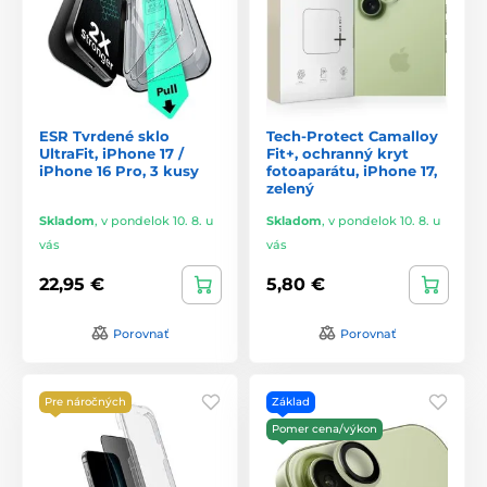
ESR Tvrdené sklo
Tech-Protect Camalloy
UltraFit, iPhone 17 /
Fit+, ochranný kryt
iPhone 16 Pro, 3 kusy
fotoaparátu, iPhone 17,
zelený
Skladom
,
v pondelok 10. 8. u
Skladom
,
v pondelok 10. 8. u
vás
vás
22,95 €
5,80 €
Porovnať
Porovnať
Pre náročných
Základ
Pomer cena/výkon