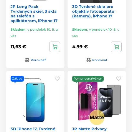
JP Long Pack
3D Tvrdené sklo pre
Tvrdených skiel, 3 sklá
objektív fotoaparátu
na telefón s
(kamery), iPhone 17
aplikátorom, iPhone 17
Skladom
,
v pondelok 10. 8. u
Skladom
,
v pondelok 10. 8. u
vás
vás
11,63 €
4,99 €
Porovnať
Porovnať
Základ
Pomer cena/výkon
5D iPhone 17, Tvrdené
JP Matte Privacy