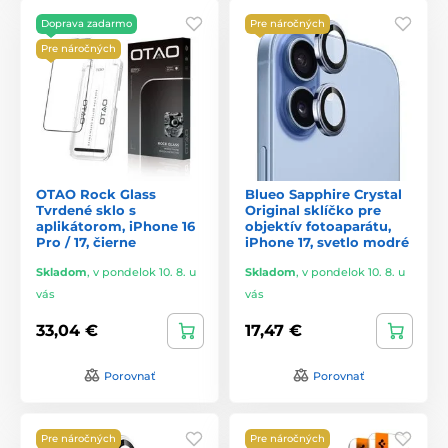
Doprava zadarmo
Pre náročných
Pre náročných
OTAO Rock Glass
Blueo Sapphire Crystal
Tvrdené sklo s
Original sklíčko pre
aplikátorom, iPhone 16
objektív fotoaparátu,
Pro / 17, čierne
iPhone 17, svetlo modré
Skladom
,
v pondelok 10. 8. u
Skladom
,
v pondelok 10. 8. u
vás
vás
33,04 €
17,47 €
Porovnať
Porovnať
Pre náročných
Pre náročných