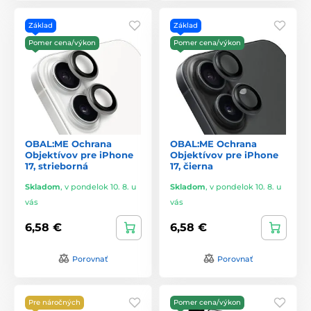
Základ
Základ
Pomer cena/výkon
Pomer cena/výkon
OBAL:ME Ochrana
OBAL:ME Ochrana
Objektívov pre iPhone
Objektívov pre iPhone
17, strieborná
17, čierna
Skladom
,
v pondelok 10. 8. u
Skladom
,
v pondelok 10. 8. u
vás
vás
6,58 €
6,58 €
Porovnať
Porovnať
Pre náročných
Pomer cena/výkon