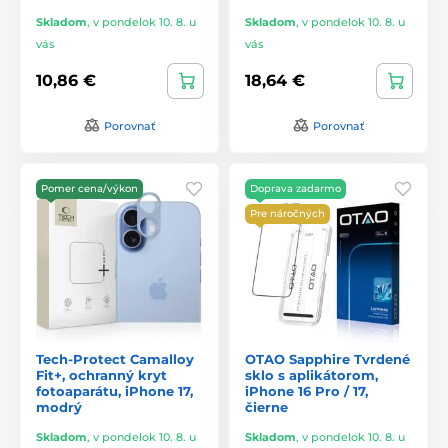
Skladom
,
v pondelok 10. 8. u
Skladom
,
v pondelok 10. 8. u
vás
vás
10,86 €
18,64 €
Porovnať
Porovnať
Pomer cena/výkon
Doprava zadarmo
Pre náročných
Tech-Protect Camalloy
OTAO Sapphire Tvrdené
Fit+, ochranný kryt
sklo s aplikátorom,
fotoaparátu, iPhone 17,
iPhone 16 Pro / 17,
modrý
čierne
Skladom
,
v pondelok 10. 8. u
Skladom
,
v pondelok 10. 8. u