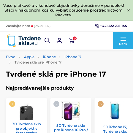
Vaše piatkové a víkendové objednávky doručíme v pondelok!
Stačí v nákupnom košíku vybrať doručenie prostredníctvom
Packeta.
+421 222 205 145
Zavolajte nám
(Po-Pi 9-12)
0
Menu
Úvod
Apple
iPhone
iPhone 17
Tvrdené sklá pre iPhone 17
Tvrdené sklá pre iPhone 17
Najpredávanejšie produkty
3D Tvrdené sklo
5D Tvrdené sklo
5D iPhone 17,
pre objektív
pre iPhone 16 Pro /
Tvrdené sklo,
fotoaparátu