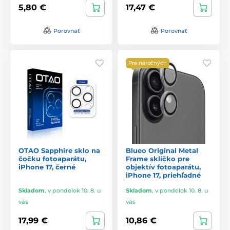
5,80 €
17,47 €
Porovnať
Porovnať
Pre náročných
OTAO Sapphire sklo na
Blueo Original Metal
čočku fotoaparátu,
Frame sklíčko pre
iPhone 17, černé
objektív fotoaparátu,
iPhone 17, priehľadné
Skladom
,
v pondelok 10. 8. u
Skladom
,
v pondelok 10. 8. u
vás
vás
17,99 €
10,86 €