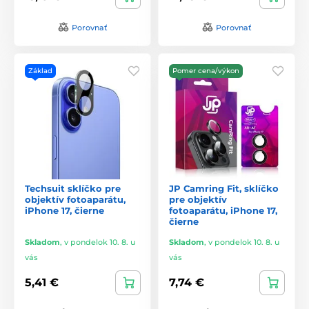
Porovnať
Porovnať
Základ
Pomer cena/výkon
Techsuit sklíčko pre
JP Camring Fit, sklíčko
objektív fotoaparátu,
pre objektív
iPhone 17, čierne
fotoaparátu, iPhone 17,
čierne
Skladom
,
v pondelok 10. 8. u
Skladom
,
v pondelok 10. 8. u
vás
vás
5,41 €
7,74 €