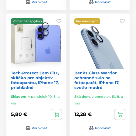
Porovnať
Porovnať
Pomer cena/výkon
Pre náročných
Tech-Protect Cam Fit+,
Benks Glass Warrior
sklíčko pre objektív
ochranné sklo na
fotoaparátu, iPhone 17,
fotoaparát, iPhone 17,
priehľadné
svetlo modré
Skladom
,
v pondelok 10. 8. u
Skladom
,
v pondelok 10. 8. u
vás
vás
5,80 €
12,28 €
Porovnať
Porovnať