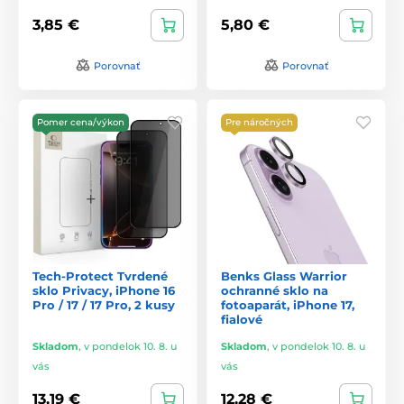
3,85 €
5,80 €
Porovnať
Porovnať
Pomer cena/výkon
Pre náročných
Tech-Protect Tvrdené
Benks Glass Warrior
sklo Privacy, iPhone 16
ochranné sklo na
Pro / 17 / 17 Pro, 2 kusy
fotoaparát, iPhone 17,
fialové
Skladom
,
v pondelok 10. 8. u
Skladom
,
v pondelok 10. 8. u
vás
vás
13,19 €
12,28 €