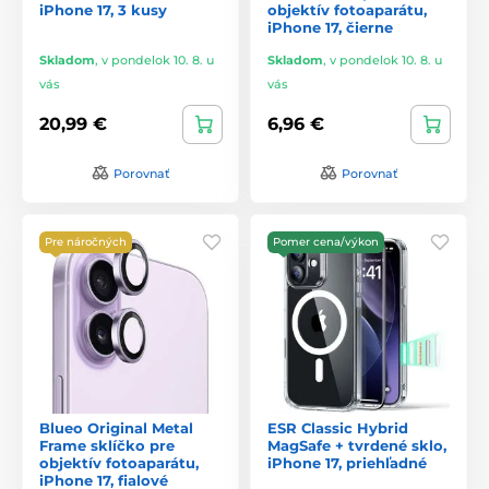
iPhone 17, 3 kusy
objektív fotoaparátu,
iPhone 17, čierne
Skladom
,
v pondelok 10. 8. u
Skladom
,
v pondelok 10. 8. u
vás
vás
20,99 €
6,96 €
Porovnať
Porovnať
Pre náročných
Pomer cena/výkon
Blueo Original Metal
ESR Classic Hybrid
Frame sklíčko pre
MagSafe + tvrdené sklo,
objektív fotoaparátu,
iPhone 17, priehľadné
iPhone 17, fialové