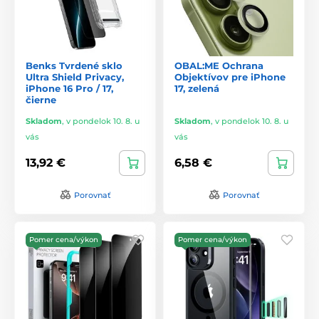
Benks Tvrdené sklo
OBAL:ME Ochrana
Ultra Shield Privacy,
Objektívov pre iPhone
iPhone 16 Pro / 17,
17, zelená
čierne
Skladom
,
v pondelok 10. 8. u
Skladom
,
v pondelok 10. 8. u
vás
vás
13,92 €
6,58 €
Porovnať
Porovnať
Pomer cena/výkon
Pomer cena/výkon