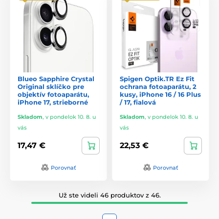
Blueo Sapphire Crystal
Spigen Optik.TR Ez Fit
Original sklíčko pre
ochrana fotoaparátu, 2
objektív fotoaparátu,
kusy, iPhone 16 / 16 Plus
iPhone 17, strieborné
/ 17, fialová
Skladom
,
v pondelok 10. 8. u
Skladom
,
v pondelok 10. 8. u
vás
vás
17,47 €
22,53 €
Porovnať
Porovnať
Už ste videli 46 produktov z 46.