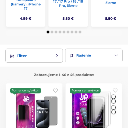
17 / 17 Pro / 18 / 18
čierne
(kamery), iPhone
Pro, čierne
17
4,99 €
5,80 €
5,80 €
Radenie
Filter
Zobrazujeme 1-46 z 46 produktov
Pomer cena/výkon
Pomer cena/výkon