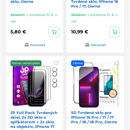
sklo, čierne
Tvrdené sklo, iPhone 16
Pro / 17, čierne
Skladom
,
v pondelok 10. 8. u
Skladom
,
v pondelok 10. 8. u
vás
vás
5,80 €
10,99 €
Porovnať
Porovnať
Pomer cena/výkon
Základ
JP Full Pack Tvrdených
5D Tvrdené sklo pre
skiel, 2x 3D sklo s
iPhone 16 Pro / 17 / 17
aplikátorom + 2x sklo
Pro / 18 / 18 Pro, čierne
na objektív, iPhone 17