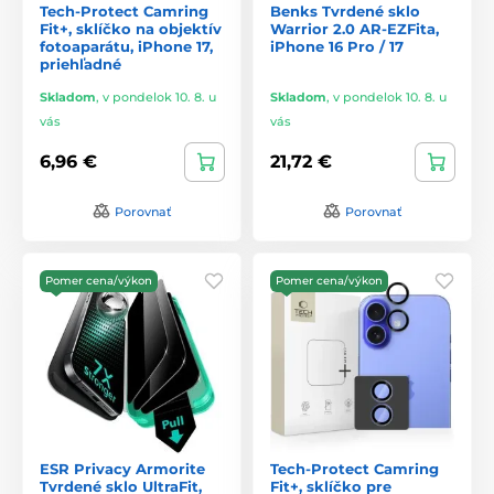
Tech-Protect Camring
Benks Tvrdené sklo
Fit+, sklíčko na objektív
Warrior 2.0 AR-EZFita,
fotoaparátu, iPhone 17,
iPhone 16 Pro / 17
priehľadné
Skladom
,
v pondelok 10. 8. u
Skladom
,
v pondelok 10. 8. u
vás
vás
6,96 €
21,72 €
Porovnať
Porovnať
Pomer cena/výkon
Pomer cena/výkon
ESR Privacy Armorite
Tech-Protect Camring
Tvrdené sklo UltraFit,
Fit+, sklíčko pre