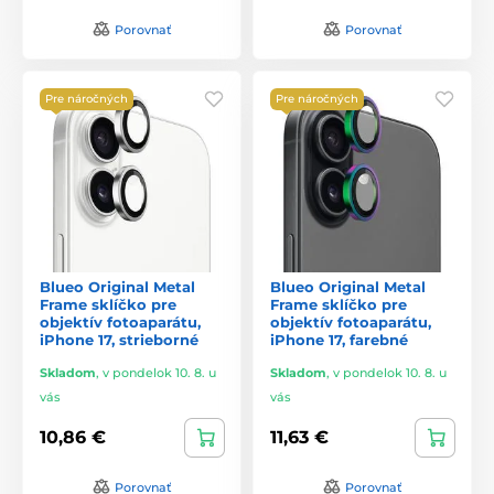
Porovnať
Porovnať
Pre náročných
Pre náročných
Blueo Original Metal
Blueo Original Metal
Frame sklíčko pre
Frame sklíčko pre
objektív fotoaparátu,
objektív fotoaparátu,
iPhone 17, strieborné
iPhone 17, farebné
Skladom
,
v pondelok 10. 8. u
Skladom
,
v pondelok 10. 8. u
vás
vás
10,86 €
11,63 €
Porovnať
Porovnať