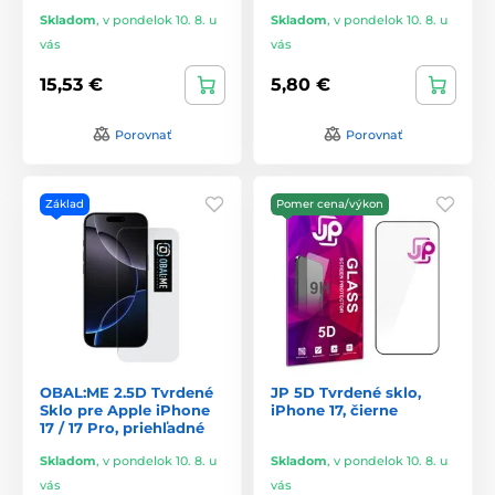
Skladom
,
v pondelok 10. 8. u
Skladom
,
v pondelok 10. 8. u
vás
vás
15,53 €
5,80 €
Porovnať
Porovnať
Základ
Pomer cena/výkon
OBAL:ME 2.5D Tvrdené
JP 5D Tvrdené sklo,
Sklo pre Apple iPhone
iPhone 17, čierne
17 / 17 Pro, priehľadné
Skladom
,
v pondelok 10. 8. u
Skladom
,
v pondelok 10. 8. u
vás
vás