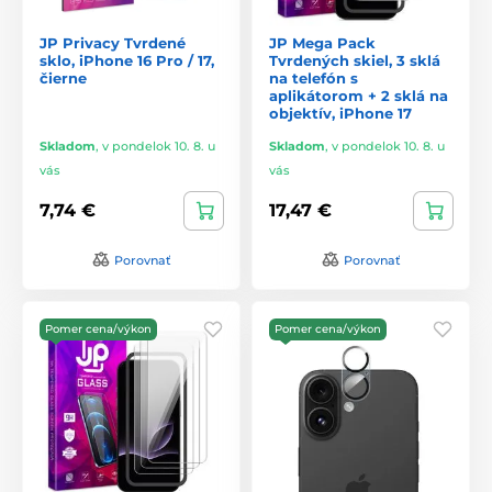
JP Privacy Tvrdené
JP Mega Pack
sklo, iPhone 16 Pro / 17,
Tvrdených skiel, 3 sklá
čierne
na telefón s
aplikátorom + 2 sklá na
objektív, iPhone 17
Skladom
,
v pondelok 10. 8. u
Skladom
,
v pondelok 10. 8. u
vás
vás
7,74 €
17,47 €
Porovnať
Porovnať
Pomer cena/výkon
Pomer cena/výkon