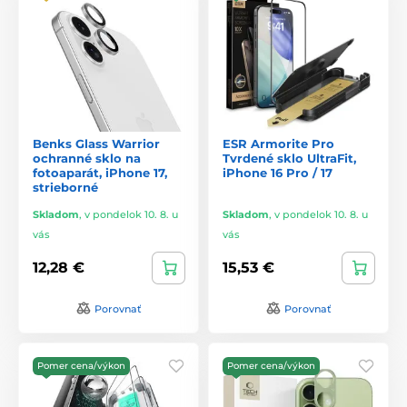
Benks Glass Warrior
ESR Armorite Pro
ochranné sklo na
Tvrdené sklo UltraFit,
fotoaparát, iPhone 17,
iPhone 16 Pro / 17
strieborné
Skladom
,
v pondelok 10. 8. u
Skladom
,
v pondelok 10. 8. u
vás
vás
12,28 €
15,53 €
Porovnať
Porovnať
Pomer cena/výkon
Pomer cena/výkon