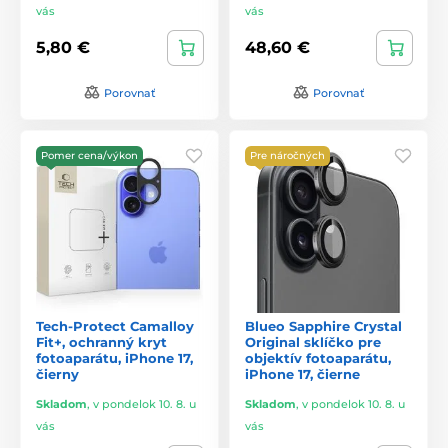
vás
vás
5,80 €
48,60 €
Porovnať
Porovnať
Pomer cena/výkon
Pre náročných
Tech-Protect Camalloy
Blueo Sapphire Crystal
Fit+, ochranný kryt
Original sklíčko pre
fotoaparátu, iPhone 17,
objektív fotoaparátu,
čierny
iPhone 17, čierne
Skladom
,
v pondelok 10. 8. u
Skladom
,
v pondelok 10. 8. u
vás
vás