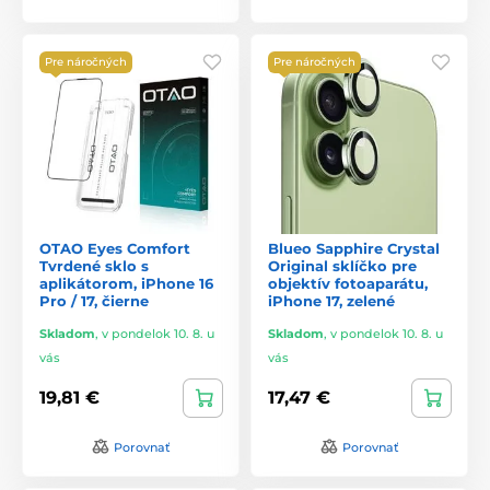
Pre náročných
Pre náročných
OTAO Eyes Comfort
Blueo Sapphire Crystal
Tvrdené sklo s
Original sklíčko pre
aplikátorom, iPhone 16
objektív fotoaparátu,
Pro / 17, čierne
iPhone 17, zelené
Skladom
,
v pondelok 10. 8. u
Skladom
,
v pondelok 10. 8. u
vás
vás
19,81 €
17,47 €
Porovnať
Porovnať