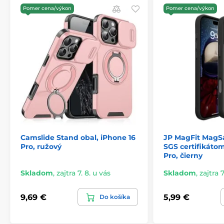
Pomer cena/výkon
Jednoduchá inštalácia a demontáž
Pomer cena/výkon
Súprava obsahuje:
1x puzdro Tech-Protect MagMat
Camslide Stand obal, iPhone 16
JP MagFit MagSa
Pro, ružový
SGS certifikátom
Pro, čierny
Skladom
,
zajtra 7. 8. u vás
Skladom
,
zajtra 7
9,69 €
5,99 €
Do košíka