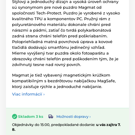
Štýlový a jednoduchý dizajn a vysoká úroveň ochrany
sú synonymom pre nové puzdro Magmat od
spoločnosti Tech-Protect. Puzdro je vyrobené z vysoko
kvalitného TPU a komponentov PC. Pružný rám z
polyuretánového materiálu dokonale chráni pred
nárazmi a pádmi, zatiaľ čo tvrdá polykarbonátová
zadná strana chráni telefón pred poškriabaním.
Polopriehľadná matná povrchová úprava a kovové
tlačidlá dodávajú smartfónu jedinečný vzhľad.
Mierne vyvýšený tvar puzdra okolo fotoaparátu a
obrazovky chráni telefón pred poškodením tým, že je
zdvihnutý tesne nad rovný povrch.
Magmat je tiež vybavený magnetickým krúžkom
kompatibilným s bezdrôtovou nabíjačkou MagSafe,
ktorý zaisťuje rýchle a jednoduché nabíjanie.
Viac informácií ›
Možnosti dopravy ›
Skladom 3 ks
Objednávky do 15:00, predpokladané dodanie:
u vás zajtra 7.
8.