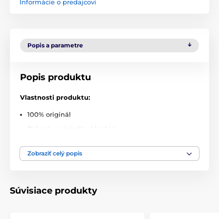
Informácie o predajcovi
Popis a parametre
Popis produktu
Vlastnosti produktu:
100% originál
Balené v originálnej krabici
Presne vyrobené
Zobraziť celý popis
Výborne sedí
Triezvy a elegantný dizajn
Priesvitný a matný povrch
Súvisiace produkty
Jednodielna konštrukcia na báze TPU a PC
Vybavené kryty tlačidiel