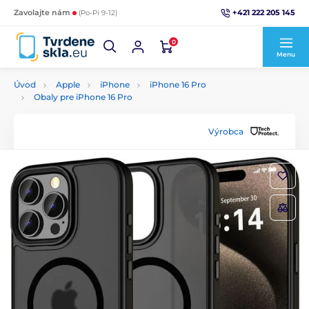
+421 222 205 145
Zavolajte nám
(Po-Pi 9-12)
0
Menu
Úvod
Apple
iPhone
iPhone 16 Pro
Obaly pre iPhone 16 Pro
Výrobca