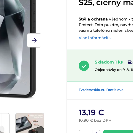
S25, čierny m
Štýl a ochrana
v jednom - 
Protect. Toto puzdro, navr
vášmu telefónu nielen skvel
Viac informácií ›
Skladom 1 ks
Objednávky do 9. 8. 
Tvrdeneskla.eu Bratislava
13,19 €
10,90 € bez DPH