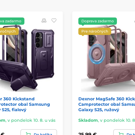
va zadarmo
Doprava zadarmo
áročných
Pre náročných
r 360 Kickstand
Dexnor MagSafe 360 Kic
otector obal Samsung
Camprotector obal Sams
 S25, fialový
Galaxy S25, ružový
om
,
v pondelok 10. 8. u vás
Skladom
,
v pondelok 10. 8
 €
25,99 €
Do košíka
Do k