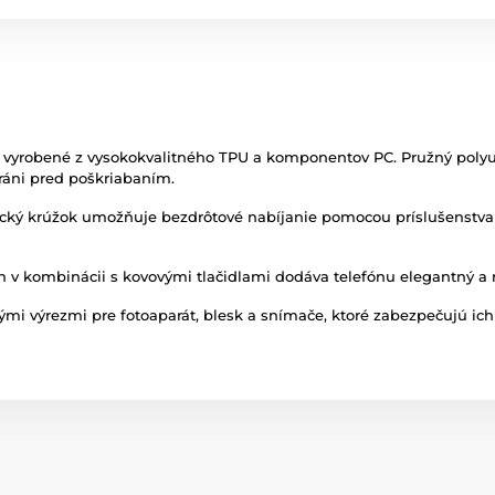
 vyrobené z vysokokvalitného TPU a komponentov PC. Pružný polyur
hráni pred poškriabaním.
ý krúžok umožňuje bezdrôtové nabíjanie pomocou príslušenstva M
 v kombinácii s kovovými tlačidlami dodáva telefónu elegantný a m
ými výrezmi pre fotoaparát, blesk a snímače, ktoré zabezpečujú ic