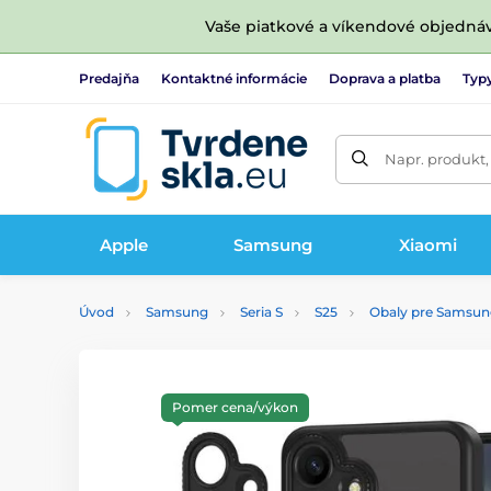
Vaše piatkové a víkendové objedná
Predajňa
Kontaktné informácie
Doprava a platba
Typy
Napr. produkt,
Apple
Samsung
Xiaomi
Úvod
Samsung
Seria S
S25
Obaly pre Samsun
Pomer cena/výkon