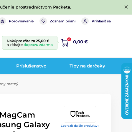
ručenie prostredníctvom Packeta.
Porovnávanie
Zoznam prianí
Prihlásiť sa
0
Nakúpte ešte za
25,00 €
0,00 €
a získajte
dopravu zdarma
Príslušenstvo
Tipy na darčeky
erny matný
t MagCam
msung Galaxy
Zobraziť ďalšie produkty ›