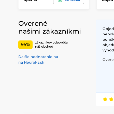
Overené
Objed
našimi zákazníkmi
nebol
ponúkl
zákazníkov odporúča
95%
objed
náš obchod
výhod
Ďalšie hodnotenie na
Overen
na Heuréka.sk