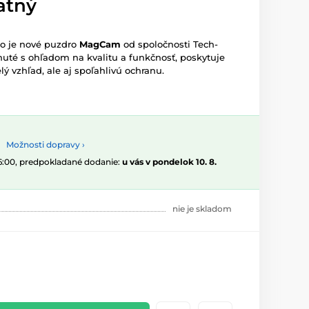
atný
to je nové puzdro
MagCam
od spoločnosti Tech-
hnuté s ohľadom na kvalitu a funkčnosť, poskytuje
ý vzhľad, ale aj spoľahlivú ochranu.
Možnosti dopravy ›
16:00, predpokladané dodanie:
u vás v pondelok 10. 8.
nie je skladom