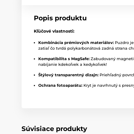
Popis produktu
Kľúčové vlastnosti:
Kombinácia prémiových materiálov:
Puzdro je
zatiaľ čo tvrdá polykarbonátová zadná strana c
Kompatibilita s MagSafe:
Zabudovaný magnetick
nabíjanie kdekoľvek a kedykoľvek!
Štýlový transparentný dizajn:
Priehľadný povrch
Ochrana fotoaparátu:
Kryt je navrhnutý s presn
Súvisiace produkty