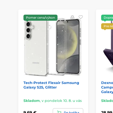
Pomer cena/výkon
Dopra
Pre n
Tech-Protect Flexair Samsung
Dexno
Galaxy S25, Glitter
Campr
Galaxy
Skladom
,
v pondelok 10. 8. u vás
Sklad
9,69 €
28,99
Do košíka