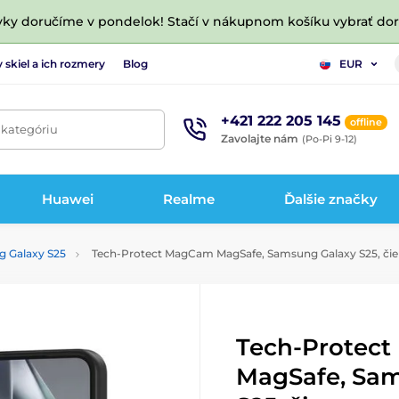
vky doručíme v pondelok! Stačí v nákupnom košíku vybrať do
 skiel a ich rozmery
Blog
EUR
+421 222 205 145
offline
 kategóriu
Zavolajte nám
(Po-Pi 9-12)
Huawei
Realme
Ďalšie značky
g Galaxy S25
Tech-Protect MagCam MagSafe, Samsung Galaxy S25, či
Tech-Protec
MagSafe, Sa