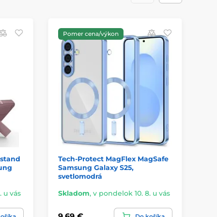
Pomer cena/výkon
Z
kstand
Tech-Protect MagFlex MagSafe
Ec
ung
Samsung Galaxy S25,
Sa
svetlomodrá
. u vás
Skladom
,
v pondelok 10. 8. u vás
Sk
9,69 €
11
ošíka
Do košíka