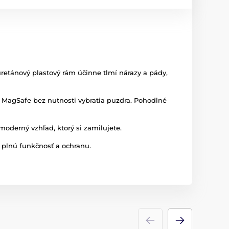
etánový plastový rám účinne tlmí nárazy a pády,
agSafe bez nutnosti vybratia puzdra. Pohodlné
oderný vzhľad, ktorý si zamilujete.
h plnú funkčnosť a ochranu.