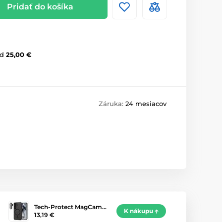
Pridať do košíka
d
25,00 €
Záruka:
24 mesiacov
Tech-Protect MagCam…
K nákupu
13,19 €