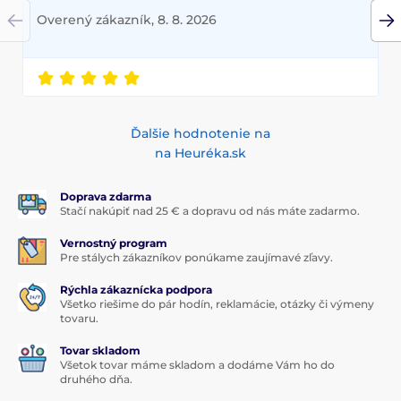
Overený zákazník, 8. 8. 2026
Ďalšie hodnotenie na
na Heuréka.sk
Doprava zdarma
Stačí nakúpiť nad 25 € a dopravu od nás máte zadarmo.
Vernostný program
Pre stálych zákazníkov ponúkame zaujímavé zľavy.
Rýchla zákaznícka podpora
Všetko riešime do pár hodín, reklamácie, otázky či výmeny
tovaru.
Tovar skladom
Všetok tovar máme skladom a dodáme Vám ho do
druhého dňa.