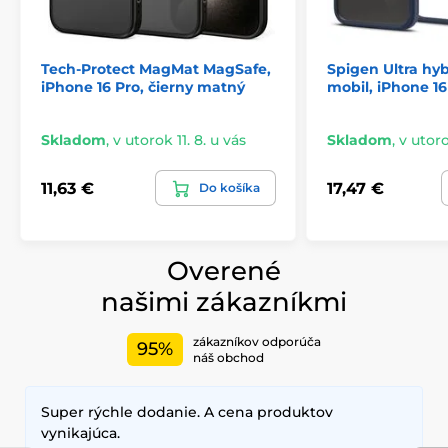
Tech-Protect MagMat MagSafe,
Spigen Ultra hyb
iPhone 16 Pro, čierny matný
mobil, iPhone 1
Skladom
,
v utorok 11. 8. u vás
Skladom
,
v utoro
11,63 €
17,47 €
Do košíka
Overené
našimi zákazníkmi
zákazníkov odporúča
95%
náš obchod
Super rýchle dodanie. A cena produktov
vynikajúca.