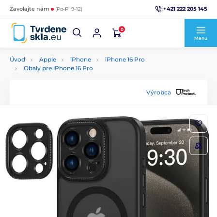
+421 222 205 145
Zavolajte nám
(Po-Pi 9-12)
0
Menu
Úvod
Apple
iPhone
iPhone 16 Pro
Obaly pre iPhone 16 Pro
Výrobca