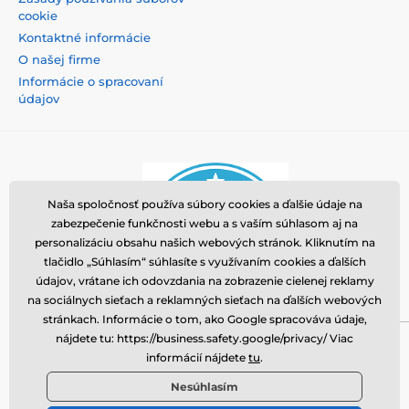
cookie
Kontaktné informácie
O našej firme
Informácie o spracovaní
údajov
Naša spoločnosť používa súbory cookies a ďalšie údaje na
zabezpečenie funkčnosti webu a s vaším súhlasom aj na
personalizáciu obsahu našich webových stránok. Kliknutím na
tlačidlo „Súhlasím“ súhlasíte s využívaním cookies a ďalších
údajov, vrátane ich odovzdania na zobrazenie cielenej reklamy
na sociálnych sieťach a reklamných sieťach na ďalších webových
stránkach. Informácie o tom, ako Google spracováva údaje,
nájdete tu: https://business.safety.google/privacy/ Viac
Momanio s.r.o., Okružní 361/14, 74718, Píšť, Česká
informácií nájdete
tu
.
republika, VAT: CZ09604707, info@tvrzenaskla.eu,
Nesúhlasím
+421 222 205 145