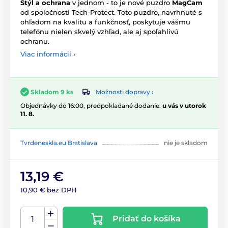
Štýl a ochrana
v jednom - to je nové puzdro
MagCam
od spoločnosti Tech-Protect. Toto puzdro, navrhnuté s
ohľadom na kvalitu a funkčnosť, poskytuje vášmu
telefónu nielen skvelý vzhľad, ale aj spoľahlivú
ochranu.
Viac informácií ›
Možnosti dopravy ›
Skladom 9 ks
Objednávky do 16:00, predpokladané dodanie:
u vás v utorok
11. 8.
Tvrdeneskla.eu Bratislava
nie je skladom
13,19 €
10,90 € bez DPH
Pridať do košíka