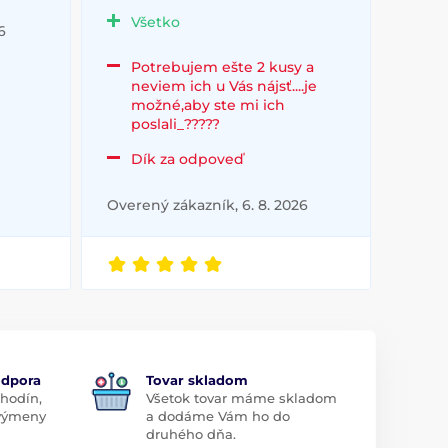
Všetko
6
Potrebujem ešte 2 kusy a
neviem ich u Vás nájsť....je
možné,aby ste mi ich
poslali_?????
Dík za odpoveď
Overený zákazník, 6. 8. 2026
odpora
Tovar skladom
 hodín,
Všetok tovar máme skladom
 výmeny
a dodáme Vám ho do
druhého dňa.