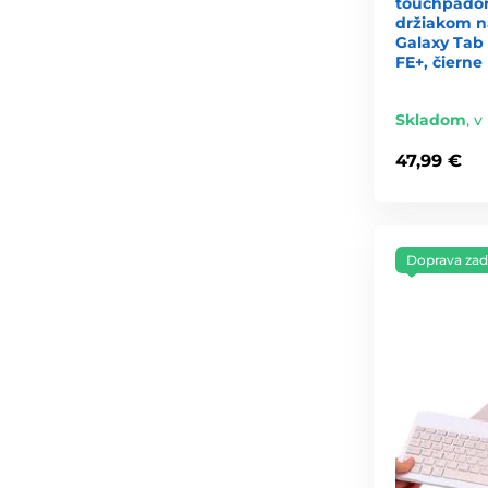
touchpadom
držiakom n
Galaxy Tab S
FE+, čierne
Skladom
,
v
47,99 €
Doprava za