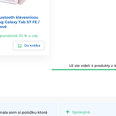
luetooth klávesnicou
g Galaxy Tab S7 FE /
žové
 pondelok 10. 8. u vás
Do košíka
Už ste videli 4 produkty z 4
Spokojná
nala som si položku ktorá