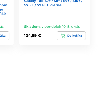
Galaxy Tab S7+ / S8+ / S9+ / S10+ /
anom
S7 FE / S9 FE+, čierne
ng
/ S9
vás
Skladom
,
v pondelok 10. 8. u vás
104,99 €
šíka
Do košíka