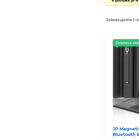
V ponuke je 4
Zobrazujeme 1-4
Doprava za
JP Magneti
Bluetooth k