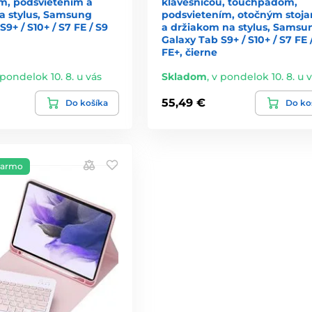
, podsvietením a
klávesnicou, touchpadom,
a stylus, Samsung
podsvietením, otočným stoj
9+ / S10+ / S7 FE / S9
a držiakom na stylus, Samsu
Galaxy Tab S9+ / S10+ / S7 FE 
FE+, čierne
 pondelok 10. 8. u vás
Skladom
,
v pondelok 10. 8. u 
55,49 €
Do košíka
Do ko
darmo