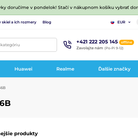
vky doručíme v pondelok! Stačí v nákupnom košíku vybrať do
 skiel a ich rozmery
Blog
EUR
+421 222 205 145
offline
 kategóriu
Zavolajte nám
(Po-Pi 9-12)
Huawei
Realme
Ďalšie značky
36B
36B
ejšie produkty