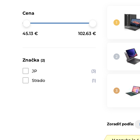
Cena
45.13 €
102.63 €
Značka
(2)
JP
(3)
Strado
(1)
Zoradiť podľa: