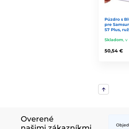
Púzdro s B
pre Samsun
S7 Plus, ru
Skladom
,
v
50,54 €
Overené
Objed
našimi zákazníkmi