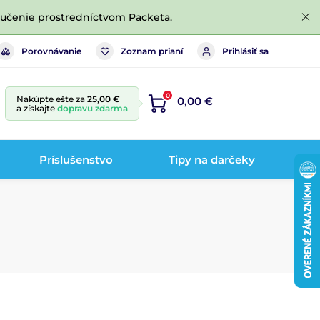
ručenie prostredníctvom Packeta.
Porovnávanie
Zoznam prianí
Prihlásiť sa
0
Nakúpte ešte za
25,00 €
0,00 €
a získajte
dopravu zdarma
Príslušenstvo
Tipy na darčeky