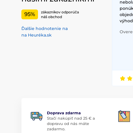
nebol
ponúkl
zákazníkov odporúča
95%
objed
náš obchod
výhod
Ďalšie hodnotenie na
Overen
na Heuréka.sk
Doprava zdarma
Stačí nakúpiť nad 25 € a
dopravu od nás máte
zadarmo.