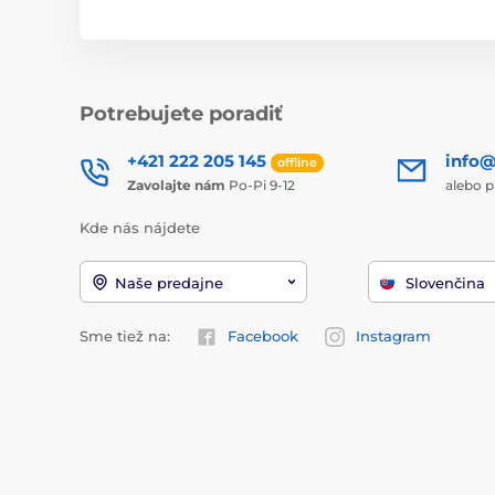
Potrebujete poradiť
+421 222 205 145
info@
offline
Zavolajte nám
Po-Pi 9-12
alebo p
Kde nás nájdete
Naše predajne
Slovenčina
Sme tiež na:
Facebook
Instagram