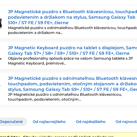
JP Magnetické puzdro s Bluetooth klávesnicou, touchpa
podsvietením a držiakom na stylus, Samsung Galaxy Tab 
S10+ / S7 FE / S9 FE+, čierne
Magnetické puzdro s odnímateľnou Bluetooth klávesnicou, touchpad
podsvietením a držiakom na…
JP Magnetic Keyboard puzdro na tablet s displejom, Sa
Galaxy Tab S7+ / S8+ / S9+ / S10+ / S7 FE / S9 FE+, čierne
Objavte profesionálny spôsob práce na vašom Samsung tablete s JP
Magnetic Keyboard, prémiové…
JP Magnetické puzdro s odnímateľnou Bluetooth klávesn
touchpadom, podsvietením, otočným stojanom a držiak
stylus, Samsung Galaxy Tab S9+ / S10+ / S7 FE / S9 FE+, či
JP Magnetické puzdro s odnímateľnou Bluetooth klávesnicou,
touchpadom, podsvietením, otočným…
Doporučené
Od najlacnejšieho
Od najdražšieho
Od najnovš