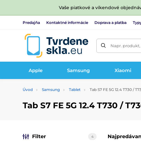
Vaše piatkové a víkendové objedná
Predajňa
Kontaktné informácie
Doprava a platba
Typy
Napr. produkt,
Apple
Samsung
Xiaomi
Úvod
Samsung
Tablet
Tab S7 FE 5G 12.4 T730 / T7
Tab S7 FE 5G 12.4 T730 / T7
Filter
Najpredávan
4