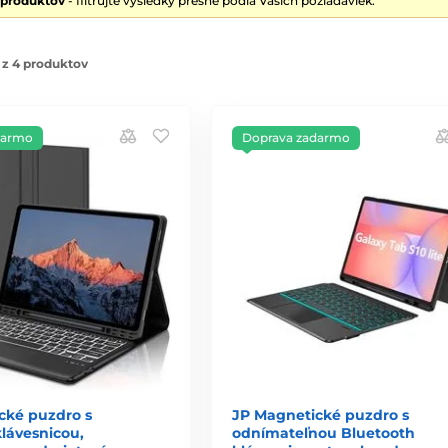
 produktov
- filtrujte výsledky presne podľa Vašich požiadaviek.
 z 4 produktov
darmo
Doprava zadarmo
cké puzdro s
JP Magnetické puzdro s
lávesnicou,
odnímateľnou Bluetooth