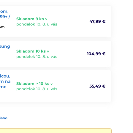
dom,
S9+ /
Skladom 9 ks
v
47,99 €
pondelok 10. 8. u vás
om,
msung
Skladom 10 ks
v
104,99 €
pondelok 10. 8. u vás
icou,
om na
Skladom > 10 ks
v
55,49 €
erne
pondelok 10. 8. u vás
ieho