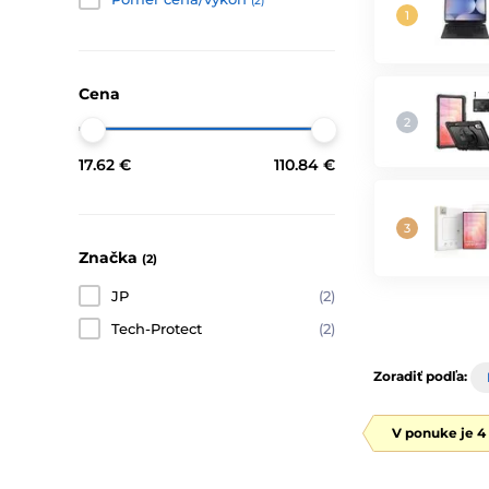
(2)
Cena
17.62 €
110.84 €
Značka
(2)
JP
(2)
Tech-Protect
(2)
Zoradiť podľa:
V ponuke je 4