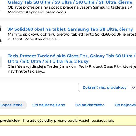
Galaxy Tab S8 Ultra / S9 Ultra / S10 Ultra / S11 Ultra, čierne
Objavte profesionálny sposôb práce na vašom Samsung tablete s JP
Magnetic Keyboard, prémiovou…
JP Solid360 obal na tablet, Samsung Tab S11 Ultra, čierny
Mám tu špičkovú ochranu pre tvoj tablet! Tento Solid360 od JP je pros
nutnosť! Robustný dizajn a…
Tech-Protect Tvrdené sklo Glass Fit+, Galaxy Tab S8 Ultra /
Ultra / S10 Ultra / S11 Ultra 14.6, 2 kusy
Chráňte svoj displej s Tvrdeným sklom Tech-Protect Glass Fit+, ktoré j
navrhnuté tak, aby…
Zobraziť viac produktov
Doporučené
Od najlacnejšieho
Od najdražšieho
Od najnovš
 produktov
- filtrujte výsledky presne podľa Vašich požiadaviek.