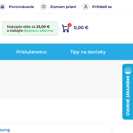
Porovnávanie
Zoznam prianí
Prihlásiť sa
0
Nakúpte ešte za
25,00 €
0,00 €
a získajte
dopravu zdarma
Príslušenstvo
Tipy na darčeky
msung