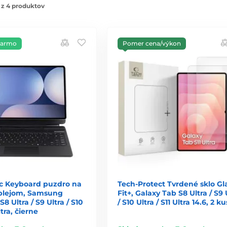
 z 4 produktov
darmo
Pomer cena/výkon
c Keyboard puzdro na
Tech-Protect Tvrdené sklo Gl
isplejom, Samsung
Fit+, Galaxy Tab S8 Ultra / S9 
8 Ultra / S9 Ultra / S10
/ S10 Ultra / S11 Ultra 14.6, 2 ku
ltra, čierne