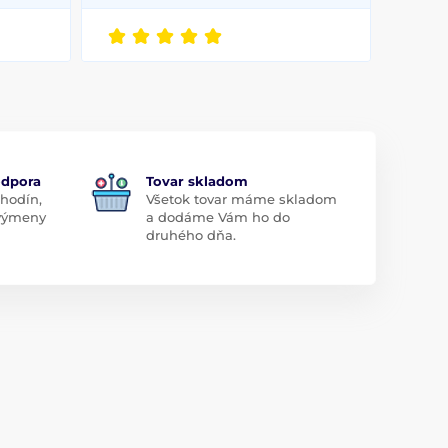
odpora
Tovar skladom
 hodín,
Všetok tovar máme skladom
 výmeny
a dodáme Vám ho do
druhého dňa.