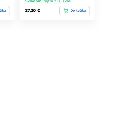
Skladom
,
zajtra 7. 8. u vás
27,20 €
šíka
Do košíka