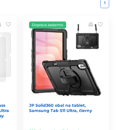
1
Doprava zadarmo
ass
JP Solid360 obal na tablet,
Ultra
Samsung Tab S11 Ultra, čierny
sy