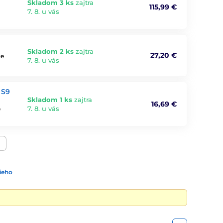
Skladom 3 ks
zajtra
115,99 €
7. 8. u vás
Skladom 2 ks
zajtra
27,20 €
te
7. 8. u vás
 S9
Skladom 1 ks
zajtra
16,69 €
7. 8. u vás
e
ieho