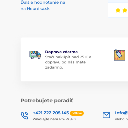
Ďalšie hodnotenie na
na Heuréka.sk
Doprava zdarma
Stačí nakúpiť nad 25 € a
dopravu od nás máte
zadarmo.
Potrebujete poradiť
+421 222 205 145
info@
offline
Zavolajte nám
Po-Pi 9-12
alebo p