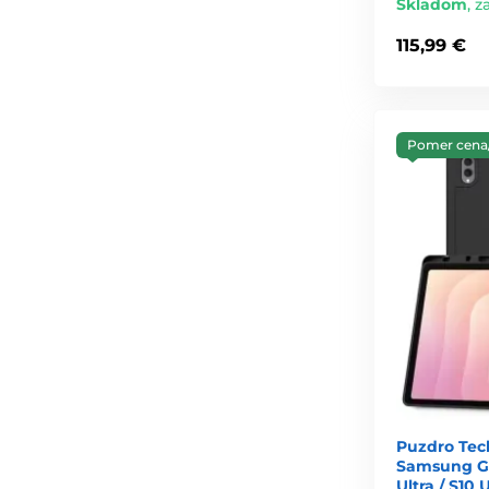
Skladom
,
za
115,99 €
Pomer cena
Puzdro Tec
Samsung Gal
Ultra / S10 U