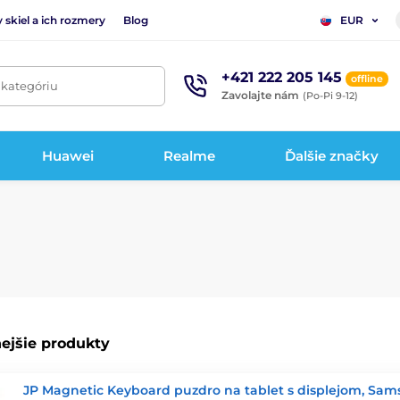
 skiel a ich rozmery
Blog
EUR
+421 222 205 145
offline
 kategóriu
Zavolajte nám
(Po-Pi 9-12)
Huawei
Realme
Ďalšie značky
ejšie produkty
JP Magnetic Keyboard puzdro na tablet s displejom, Sa