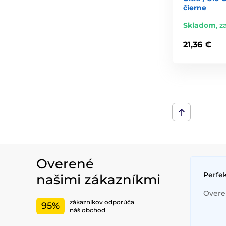
čierne
Skladom
,
za
21,36 €
Overené
Perfe
našimi zákazníkmi
Overen
zákazníkov odporúča
95%
náš obchod