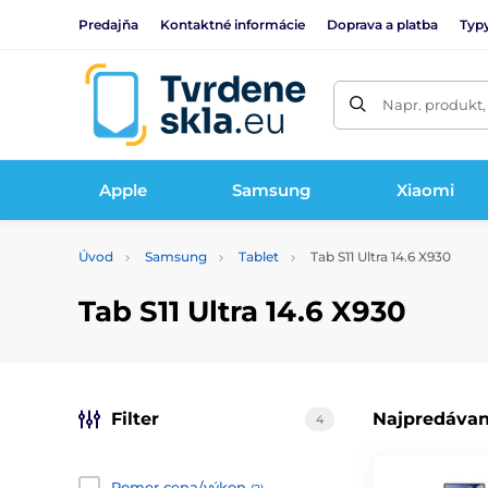
Predajňa
Kontaktné informácie
Doprava a platba
Typy
Napr. produkt,
Apple
Samsung
Xiaomi
Úvod
Samsung
Tablet
Tab S11 Ultra 14.6 X930
Tab S11 Ultra 14.6 X930
Filter
Najpredávan
4
Pomer cena/výkon