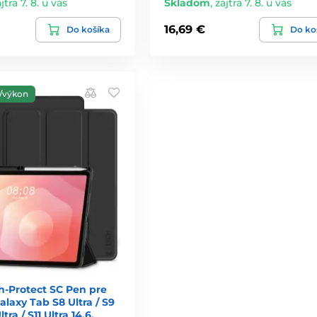
jtra 7. 8. u vás
Skladom
,
zajtra 7. 8. u vás
16,69 €
Do košíka
Do ko
/výkon
h-Protect SC Pen pre
axy Tab S8 Ultra / S9
ltra / S11 Ultra 14.6,