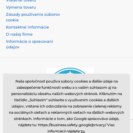
Vrátenie tovaru
Výmena tovaru
Zásady používania súborov
cookie
Kontaktné informácie
O našej firme
Informácie o spracovaní
údajov
Naša spoločnosť používa súbory cookies a ďalšie údaje na
zabezpečenie funkčnosti webu a s vaším súhlasom aj na
personalizáciu obsahu našich webových stránok. Kliknutím na
tlačidlo „Súhlasím“ súhlasíte s využívaním cookies a ďalších
údajov, vrátane ich odovzdania na zobrazenie cielenej reklamy
na sociálnych sieťach a reklamných sieťach na ďalších webových
stránkach. Informácie o tom, ako Google spracováva údaje,
nájdete tu: https://business.safety.google/privacy/ Viac
Momanio s.r.o., Okružní 361/14, 74718, Píšť, Česká
informácií nájdete
tu
.