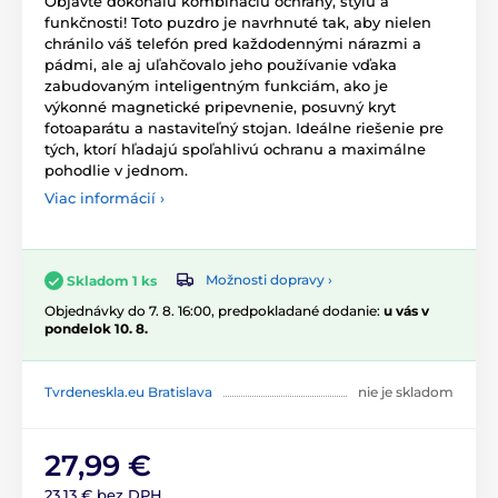
Objavte dokonalú kombináciu ochrany, štýlu a
funkčnosti! Toto puzdro je navrhnuté tak, aby nielen
chránilo váš telefón pred každodennými nárazmi a
pádmi, ale aj uľahčovalo jeho používanie vďaka
zabudovaným inteligentným funkciám, ako je
výkonné magnetické pripevnenie, posuvný kryt
fotoaparátu a nastaviteľný stojan. Ideálne riešenie pre
tých, ktorí hľadajú spoľahlivú ochranu a maximálne
pohodlie v jednom.
Viac informácií ›
Možnosti dopravy ›
Skladom 1 ks
Objednávky do 7. 8. 16:00, predpokladané dodanie:
u vás v
pondelok 10. 8.
Tvrdeneskla.eu Bratislava
nie je skladom
27,99 €
23,13 € bez DPH