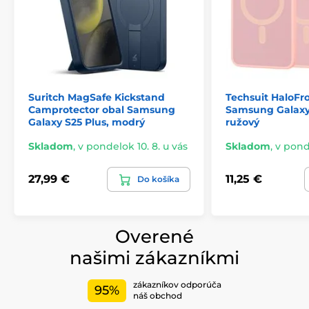
Integrovaný stojan z hliníkovej zliatiny je pevný,
odolný a umožňuje nastavenie až do uhla 75°. Ideálny
na sledovanie videí, čítanie kníh alebo uskutočňovanie
videohovorov bez toho, aby ste museli telefón držať.
Ochrana vojenskej triedy
Puzdro poskytuje vynikajúcu ochranu proti pádom,
nárazom a otrasom vďaka nárazuvzdorným
Suritch MagSafe Kickstand
Techsuit HaloFr
nárazníkom z TPU a vyvýšeným okrajom, ktoré chránia
Camprotector obal Samsung
Samsung Galaxy 
obrazovku a zadnú časť telefónu.
Galaxy S25 Plus, modrý
ružový
Skladom
,
v pondelok 10. 8. u vás
Skladom
,
v ponde
27,99 €
11,25 €
Do košíka
Overené
našimi zákazníkmi
zákazníkov odporúča
95%
náš obchod