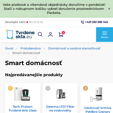
Vaše piatkové a víkendové objednávky doručíme v pondelok!
Stačí v nákupnom košíku vybrať doručenie prostredníctvom
Packeta.
+421 222 205 145
Zavolajte nám
(Po-Pi 9-12)
0
Menu
Úvod
Príslušenstvo
Domácnosť a osobná starostlivosť
Smart domácnosť
Smart domácnosť
Najpredávanejšie produkty
Tech-Protect
Deerma LT01 Filter
Dávkovač krmiva
Tvrdené sklo Glass
na vodovodný
Petlibro Granary