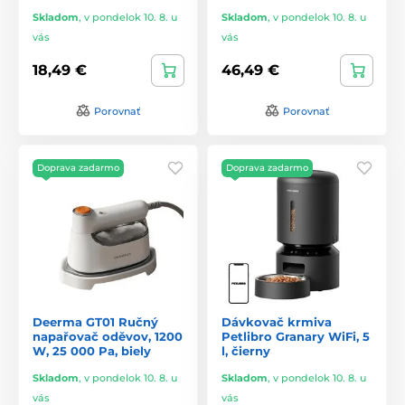
Skladom
,
v pondelok 10. 8. u
Skladom
,
v pondelok 10. 8. u
vás
vás
18,49 €
46,49 €
Porovnať
Porovnať
Doprava zadarmo
Doprava zadarmo
Deerma GT01 Ručný
Dávkovač krmiva
napařovač oděvov, 1200
Petlibro Granary WiFi, 5
W, 25 000 Pa, biely
l, čierny
Skladom
,
v pondelok 10. 8. u
Skladom
,
v pondelok 10. 8. u
vás
vás