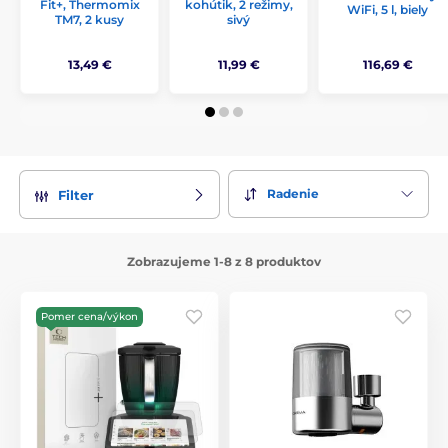
Fit+, Thermomix
kohútik, 2 režimy,
WiFi, 5 l, biely
TM7, 2 kusy
sivý
13,49 €
11,99 €
116,69 €
Radenie
Filter
Zobrazujeme 1-8 z 8 produktov
Pomer cena/výkon