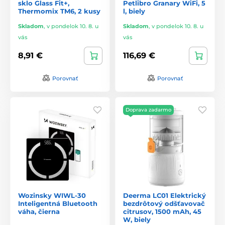
sklo Glass Fit+,
Petlibro Granary WiFi, 5
Thermomix TM6, 2 kusy
l, biely
Skladom
,
v pondelok 10. 8. u
Skladom
,
v pondelok 10. 8. u
vás
vás
8,91 €
116,69 €
Porovnať
Porovnať
Doprava zadarmo
Wozinsky WIWL-30
Deerma LC01 Elektrický
Inteligentná Bluetooth
bezdrôtový odšťavovač
váha, čierna
citrusov, 1500 mAh, 45
W, biely