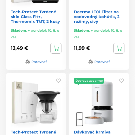
Tech-Protect Tvrdené
Deerma LT01 Filter na
sklo Glass Fit+,
vodovodný kohútik, 2
Thermomix TM7, 2 kusy
režimy, sivý
Skladom
,
v pondelok 10. 8. u
Skladom
,
v pondelok 10. 8. u
vás
vás
13,49 €
11,99 €
Porovnať
Porovnať
Doprava zadarmo
Tech-Protect Tvrdené
Dávkovač krmiva