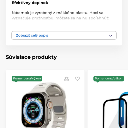
Efektívny doplnok
Náramok je vyrobený z mäkkého plastu. Hoci sa
vyznačuje pružnosťou, môžete sa na ňu spoľahnúť:
nedeformuje sa ani nestráca farbu a zároveň je veľmi
atraktívnym doplnkom vášho každodenného
oblečenia.
Zobraziť celý popis
Perfektne padnúci
Náramok je vyrobený na mieru. To znamená, že riadne
Súvisiace produkty
priľne k obalu zariadenia, v ničom si nezadá s
typickými továrenskými riešeniami.
Nastaviteľný rozmer
Pomer cena/výkon
Pomer cena/výkon
Tradičný nastaviteľný remienok je možné presne
prispôsobiť vašim potrebám. Nemusíte sa tak obávať,
že by ste zariadenie stratili. Zapínanie remienka aj
zapínanie priamo na hodinky sú odolné.
Nielen ozdoba
Bol vyrobený z veľmi pevného plastu. To znamená, že
dlho vydrží a nezmení svoj pôvodný tvar ani farbu. Aj