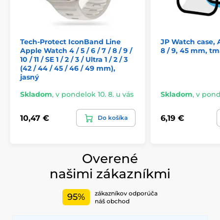
keď s vami môže zostať po celé roky, nie je problém
zmeniť vzor, kedykoľvek sa vám zachce.
Tech-Protect IconBand Line
JP Watch case, 
Produkt je zaradený v kategóriách
Apple Watch 4 / 5 / 6 / 7 / 8 / 9 /
8 / 9, 45 mm, t
10 / 11 / SE 1 / 2 / 3 / Ultra 1 / 2 / 3
(42 / 44 / 45 / 46 / 49 mm),
Apple Watch 7 / 8 / 9, 45 mm
jasný
Apple Watch 4 / 5 / 6 / SE 1 / 2 / 3, 44 mm
Skladom
,
v pondelok 10. 8. u vás
Skladom
,
v ponde
Apple Watch 1 / 2 / 3, 42 mm
10,47 €
6,19 €
Do košíka
Overené
našimi zákazníkmi
zákazníkov odporúča
95%
náš obchod