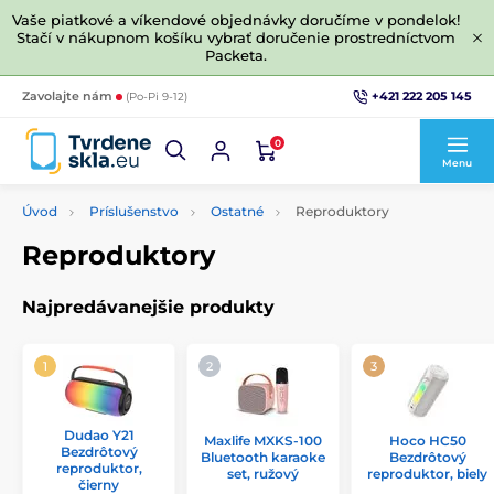
Vaše piatkové a víkendové objednávky doručíme v pondelok!
Stačí v nákupnom košíku vybrať doručenie prostredníctvom
Packeta.
+421 222 205 145
Zavolajte nám
(Po-Pi 9-12)
0
Menu
Úvod
Príslušenstvo
Ostatné
Reproduktory
Reproduktory
Najpredávanejšie produkty
Dudao Y21
Maxlife MXKS-100
Hoco HC50
Bezdrôtový
Bluetooth karaoke
Bezdrôtový
reproduktor,
set, ružový
reproduktor, biely
čierny