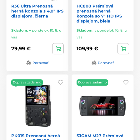
R36 Ultra Prenosná
HC800 Prémiová
herná konzola s 4,0" IPS
prenosná herná
displejom, čierna
konzola so 7" HD IPS
displejom, biela
Skladom
,
v pondelok 10. 8. u
Skladom
,
v pondelok 10. 8. u
vás
vás
79,99 €
109,99 €
Porovnať
Porovnať
Doprava zadarmo
Doprava zadarmo
PK01S Prenosná herná
SJGAM M27 Prémiová