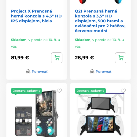
Project X Prenosná
Q21 Prenosná herná
herná konzola s 4,3" HD
konzola s 3,5" HD
IPS displejom, biela
displejom, 500 hrami a
ovládačmi pre 2 hráčov,
červeno-modrá
Skladom
,
v pondelok 10. 8. u
Skladom
,
v pondelok 10. 8. u
vás
vás
81,99 €
28,99 €
Porovnať
Porovnať
Doprava zadarmo
Doprava zadarmo