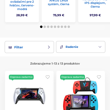
ArkOS Linux
ovládačmi pre 2
IPS displejom,
systém, čierna
hráčov, červeno-
čierna
modrá
28,99 €
75,99 €
97,99 €
Radenie
Filter
Zobrazujeme 1-13 z 13 produktov
Doprava zadarmo
Doprava zadarmo