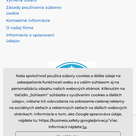
Zásady používania súborov
cookie
Kontaktné informácie
O našej firme
Informácie o spracovaní
údajov
Naša spoločnosť používa súbory cookies a ďalšie údaje na
zabezpečenie funkčnosti webu a s vaším súhlasom aj na
personalizáciu obsahu našich webových stránok. Kliknutím na
tlačidlo „Súhlasím“ súhlasíte s využívaním cookies a ďalších
údajov, vrátane ich odovzdania na zobrazenie cielenej reklamy
na sociálnych sieťach a reklamných sieťach na ďalších webových
stránkach. Informácie o tom, ako Google spracováva údaje,
nájdete tu: https://business.safety.google/privacy/ Viac
Momanio s.r.o., Okružní 361/14, 74718, Píšť, Česká
informácií nájdete
tu
.
republika, VAT: CZ09604707, info@tvrzenaskla.eu,