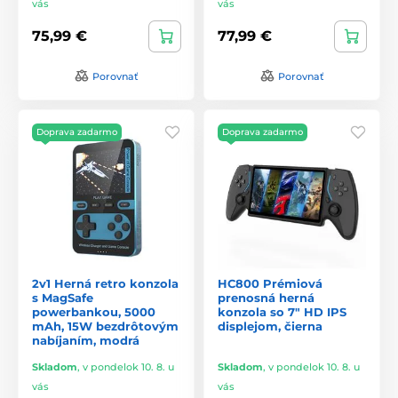
vás
vás
75,99 €
77,99 €
Porovnať
Porovnať
Doprava zadarmo
Doprava zadarmo
2v1 Herná retro konzola
HC800 Prémiová
s MagSafe
prenosná herná
powerbankou, 5000
konzola so 7" HD IPS
mAh, 15W bezdrôtovým
displejom, čierna
nabíjaním, modrá
Skladom
,
v pondelok 10. 8. u
Skladom
,
v pondelok 10. 8. u
vás
vás