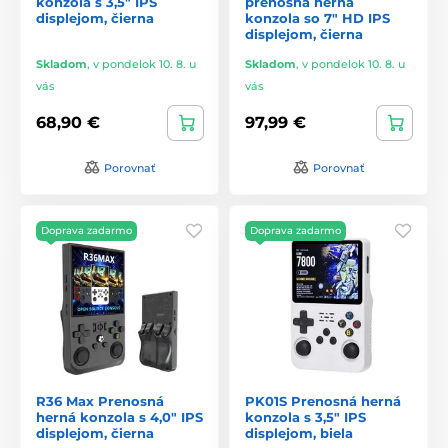
konzola s 3,5" IPS
prenosná herná
displejom, čierna
konzola so 7" HD IPS
displejom, čierna
Skladom
,
v pondelok 10. 8. u
Skladom
,
v pondelok 10. 8. u
vás
vás
68,90 €
97,99 €
Porovnať
Porovnať
Doprava zadarmo
Doprava zadarmo
R36 Max Prenosná
PK01S Prenosná herná
herná konzola s 4,0" IPS
konzola s 3,5" IPS
displejom, čierna
displejom, biela