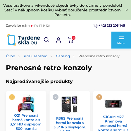
Vaše piatkové a víkendové objednávky doručíme v pondelok!
Stačí v nákupnom košíku vybrať doručenie prostredníctvom
Packeta.
+421 222 205 145
Zavolajte nám
(Po-Pi 9-12)
0
Menu
Úvod
Príslušenstvo
Gaming
Prenosné retro konzoly
Prenosné retro konzoly
Najpredávanejšie produkty
Q21 Prenosná
SJGAM M27
R36S Prenosná
herná konzola s
Prémiová
herná konzola s
3,5" HD displejom,
prenosná herná
3,5" IPS displejom,
500 hrami a
konzola so 7" HD