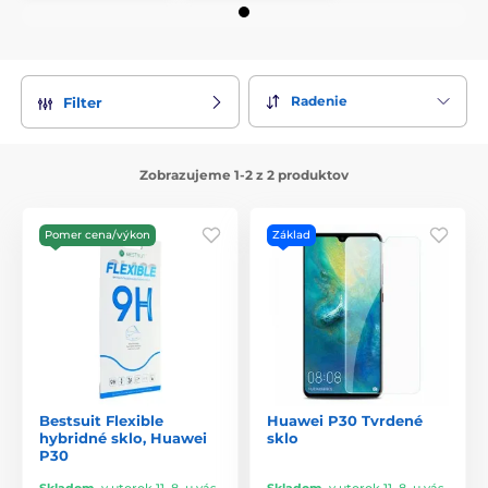
Radenie
Filter
Zobrazujeme 1-2 z 2 produktov
Pomer cena/výkon
Základ
Bestsuit Flexible
Huawei P30 Tvrdené
hybridné sklo, Huawei
sklo
P30
Skladom
,
v utorok 11. 8. u vás
Skladom
,
v utorok 11. 8. u vás