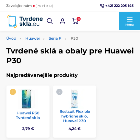
+421 222 205 145
Zavolajte nám
(Po-Pi 9-12)
0
Menu
Úvod
Huawei
Séria P
P30
Tvrdené sklá a obaly pre Huawei
P30
Najpredávanejšie produkty
Bestsuit Flexible
Huawei P30
hybridné sklo,
Tvrdené sklo
Huawei P30
2,79 €
4,24 €