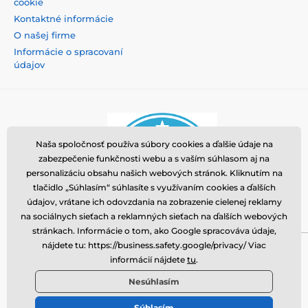
cookie
Kontaktné informácie
O našej firme
Informácie o spracovaní
údajov
Naša spoločnosť používa súbory cookies a ďalšie údaje na
zabezpečenie funkčnosti webu a s vaším súhlasom aj na
personalizáciu obsahu našich webových stránok. Kliknutím na
tlačidlo „Súhlasím“ súhlasíte s využívaním cookies a ďalších
údajov, vrátane ich odovzdania na zobrazenie cielenej reklamy
na sociálnych sieťach a reklamných sieťach na ďalších webových
stránkach. Informácie o tom, ako Google spracováva údaje,
nájdete tu: https://business.safety.google/privacy/ Viac
Momanio s.r.o., Okružní 361/14, 74718, Píšť, Česká
informácií nájdete
tu
.
republika, VAT: CZ09604707, info@tvrzenaskla.eu,
Nesúhlasím
+421 222 205 145
Súhlasím