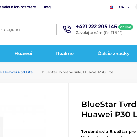
 skiel a ich rozmery
Blog
EUR
+421 222 205 145
online
 kategóriu
Zavolajte nám
(Po-Pi 9-12)
Huawei
Realme
Ďalšie značky
re Huawei P30 Lite
BlueStar Tvrdené sklo, Huawei P30 Lite
BlueStar Tvrd
Huawei P30 L
Tvrdené sklo BlueStar pre