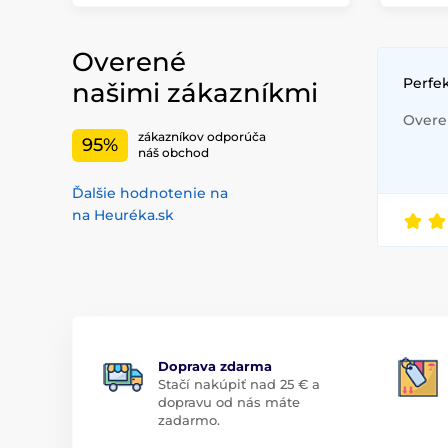
Overené
Perfe
našimi zákazníkmi
Overen
zákazníkov odporúča
95%
náš obchod
Ďalšie hodnotenie na
na Heuréka.sk
Doprava zdarma
Stačí nakúpiť nad 25 € a
dopravu od nás máte
zadarmo.