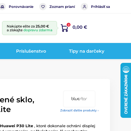
Porovnávanie
Zoznam prianí
Prihlásiť sa
0
Nakúpte ešte za
25,00 €
0,00 €
a získajte
dopravu zdarma
Príslušenstvo
Tipy na darčeky
ené sklo,
ite
Zobraziť ďalšie produkty ›
 Huawei P30 Lite
, ktoré dokonale ochráni displej