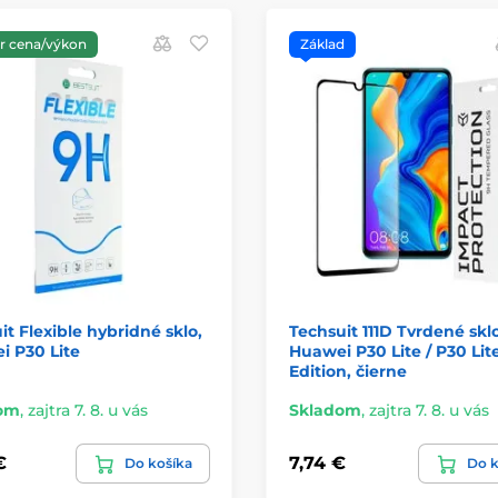
 cena/výkon
Základ
it Flexible hybridné sklo,
Techsuit 111D Tvrdené sklo
i P30 Lite
Huawei P30 Lite / P30 Li
Edition, čierne
om
,
zajtra 7. 8. u vás
Skladom
,
zajtra 7. 8. u vás
€
7,74 €
Do košíka
Do k