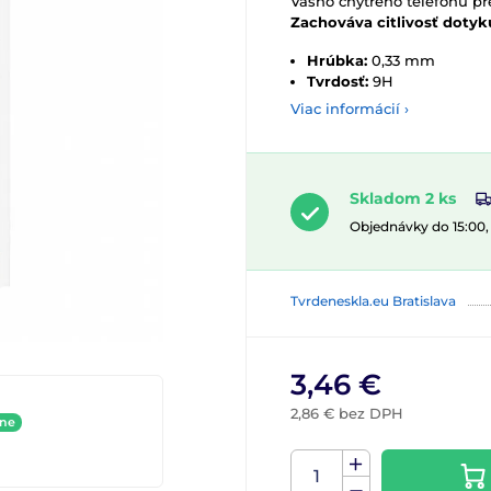
Vášho chytrého telefónu p
Zachováva citlivosť dotyk
Hrúbka:
0,33 mm
Tvrdosť:
9H
Viac informácií ›
Skladom 2 ks
Objednávky do 15:00
Tvrdeneskla.eu Bratislava
3,46 €
2,86 € bez DPH
ine