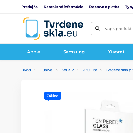
Predajňa
Kontaktné informácie
Doprava a platba
Typy
Napr. produkt,
Apple
Samsung
Xiaomi
Úvod
Huawei
Séria P
P30 Lite
Tvrdené sklá p
Základ