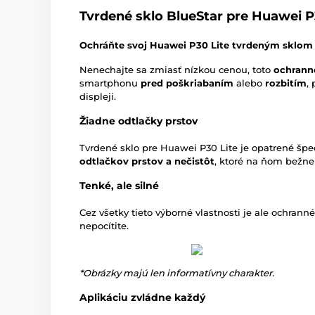
Tvrdené sklo BlueStar pre Huawei P
Ochráňte svoj Huawei P30 Lite tvrdeným sklom 
Nenechajte sa zmiasť nízkou cenou, toto
ochranné
smartphonu
pred poškriabaním
alebo
rozbitím
,
displeji.
Žiadne odtlačky prstov
Tvrdené sklo pre Huawei P30 Lite je opatrené špe
odtlačkov prstov a nečistôt
, ktoré na ňom bežne
Tenké, ale silné
Cez všetky tieto výborné vlastnosti je ale ochran
nepocítite.
*Obrázky majú len informatívny charakter.
Aplikáciu zvládne každý