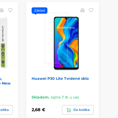
Základ
,
Huawei P30 Lite Tvrdené sklo
te New
Skladom
,
zajtra 7. 8. u vás
2,68 €
ošíka
Do košíka