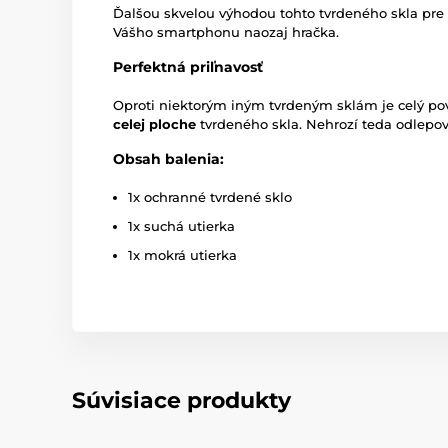
Ďalšou skvelou výhodou tohto tvrdeného skla pre
Vášho smartphonu naozaj hračka.
Perfektná priľnavosť
Oproti niektorým iným tvrdeným sklám je celý po
celej ploche
tvrdeného skla. Nehrozí teda odlepov
Obsah balenia:
1x ochranné tvrdené sklo
1x suchá utierka
1x mokrá utierka
Súvisiace produkty