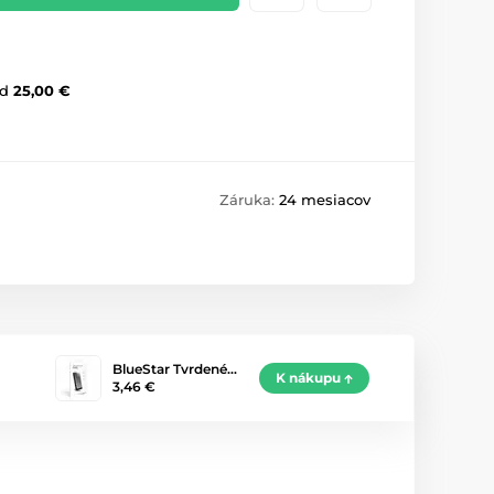
d
25,00 €
Záruka:
24 mesiacov
BlueStar Tvrdené…
K nákupu
3,46 €