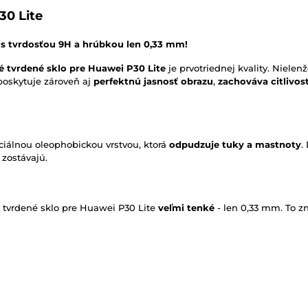
30 Lite
s tvrdosťou 9H a hrúbkou len 0,33 mm!
 tvrdené sklo pre Huawei P30 Lite
je prvotriednej kvality. Nielen
 poskytuje zároveň aj
perfektnú jasnosť obrazu
,
zachováva citlivos
ciálnou oleophobickou vrstvou, ktorá
odpudzuje tuky a mastnoty
.
 zostávajú.
né tvrdené sklo pre Huawei P30 Lite
veľmi tenké
- len 0,33 mm. To z