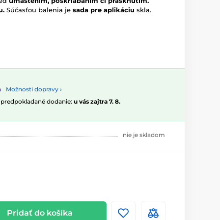
red
umastením, poškriabaním či prasknutím.
u.
Súčasťou balenia je
sada pre aplikáciu
skla.
Možnosti dopravy ›
, predpokladané dodanie:
u vás zajtra 7. 8.
nie je skladom
Pridať do košíka