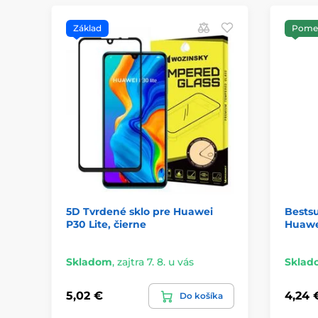
Základ
Pomer
5D Tvrdené sklo pre Huawei
Bestsu
P30 Lite, čierne
Huawe
Skladom
,
zajtra 7. 8. u vás
Sklad
5,02 €
4,24 
Do košíka