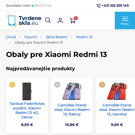
+421 222 205 145
Zavolajte nám
(Po-Pi 9-12)
0
Menu
Úvod
Xiaomi
Séria Redmi
Redmi 13
Obaly pre Xiaomi Redmi 13
Obaly pre Xiaomi Redmi 13
Najpredávanejšie produkty
Tactical Field Notes
Camslide Stand
Camslide Stand
púzdro, Xiaomi
obal, Xiaomi Redmi
obal, Xiaomi Redmi
Redmi 13 4G,
13, fialový
13, červený
čierne
8,90 €
10,86 €
9,69 €