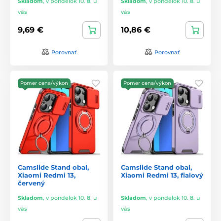
Skladom
,
v pondelok 10. 8. u
Skladom
,
v pondelok 10. 8. u
vás
vás
9,69 €
10,86 €
Porovnať
Porovnať
Pomer cena/výkon
Pomer cena/výkon
Camslide Stand obal,
Camslide Stand obal,
Xiaomi Redmi 13,
Xiaomi Redmi 13, fialový
červený
Skladom
,
v pondelok 10. 8. u
Skladom
,
v pondelok 10. 8. u
vás
vás