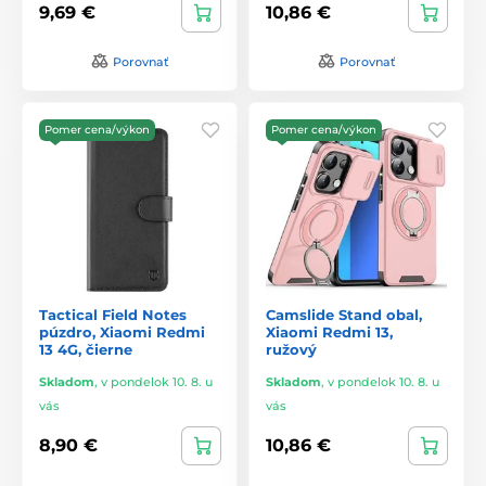
9,69 €
10,86 €
Porovnať
Porovnať
Pomer cena/výkon
Pomer cena/výkon
Tactical Field Notes
Camslide Stand obal,
púzdro, Xiaomi Redmi
Xiaomi Redmi 13,
13 4G, čierne
ružový
Skladom
,
v pondelok 10. 8. u
Skladom
,
v pondelok 10. 8. u
vás
vás
8,90 €
10,86 €