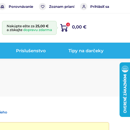
Porovnávanie
Zoznam prianí
Prihlásiť sa
0
Nakúpte ešte za
25,00 €
0,00 €
a získajte
dopravu zdarma
Príslušenstvo
Tipy na darčeky
ieho