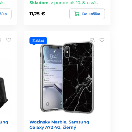
vás
Skladom
,
v pondelok 10. 8. u vás
11,25 €
šíka
Do košíka
Základ
sung
Wozinsky Marble, Samsung
Galaxy A72 4G, čierný