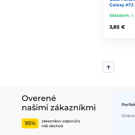
Galaxy A72 L
Skladom
,
v
3,85 €
Overené
Perfe
našimi zákazníkmi
Overen
zákazníkov odporúča
95%
náš obchod