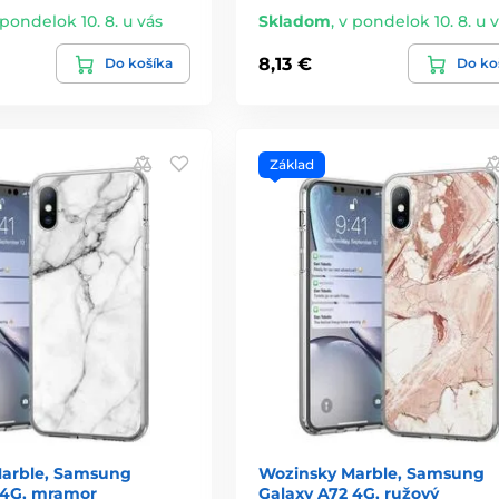
 pondelok 10. 8. u vás
Skladom
,
v pondelok 10. 8. u 
8,13 €
Do košíka
Do ko
Základ
arble, Samsung
Wozinsky Marble, Samsung
 4G, mramor
Galaxy A72 4G, ružový