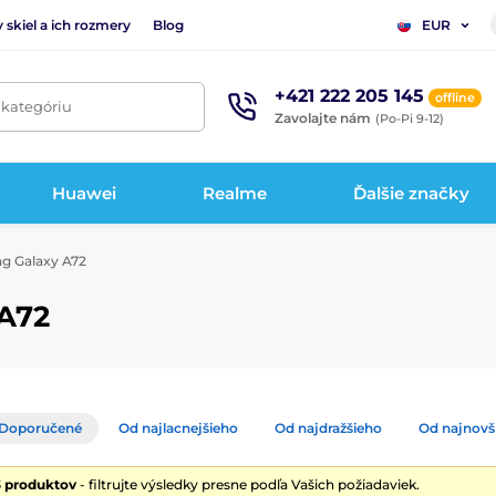
 skiel a ich rozmery
Blog
EUR
+421 222 205 145
offline
 kategóriu
Zavolajte nám
(Po-Pi 9-12)
Huawei
Realme
Ďalšie značky
g Galaxy A72
A72
Doporučené
Od najlacnejšieho
Od najdražšieho
Od najnovš
3 produktov
- filtrujte výsledky presne podľa Vašich požiadaviek.