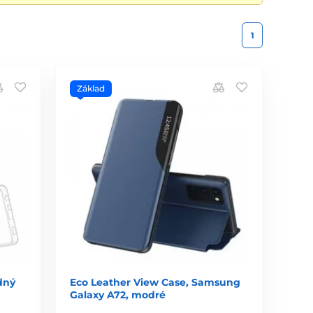
1
Základ
dný
Eco Leather View Case, Samsung
Galaxy A72, modré