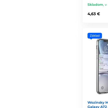
Skladom
,
v
4,63 €
Základ
Wozinsky M
Galaxy A72