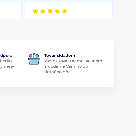
odpora
Tovar skladom
 hodín,
Všetok tovar máme skladom
 výmeny
a dodáme Vám ho do
druhého dňa.