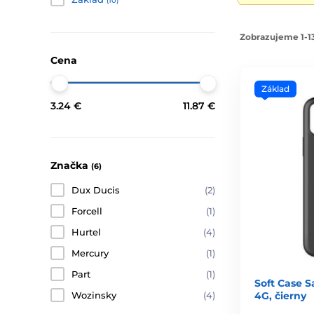
(10)
Zobrazujeme 1-13
Cena
Základ
3.24 €
11.87 €
Značka
(6)
Dux Ducis
(2)
Forcell
(1)
Hurtel
(4)
Mercury
(1)
Part
(1)
Soft Case 
4G, čierny
Wozinsky
(4)