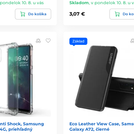
 pondelok 10. 8. u vás
Skladom
,
v pondelok 10. 8. u 
3,07 €
Do košíka
Do ko
Základ
nti Shock, Samsung
Eco Leather View Case, Sam
4G, priehľadný
Galaxy A72, čierné