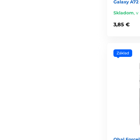
Galaxy A72 
Skladom
,
v
3,85 €
Základ
Obal Force