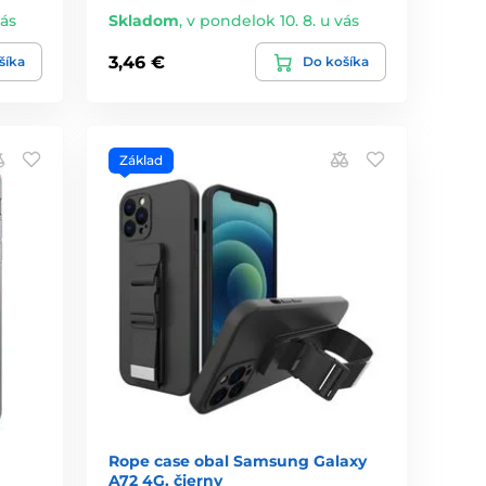
vás
Skladom
,
v pondelok 10. 8. u vás
3,46 €
šíka
Do košíka
Základ
Rope case obal Samsung Galaxy
A72 4G, čierny