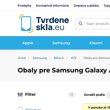
Predajňa
Kontaktné informácie
Doprava a platba
Typy
Napr. produkt,
Apple
Samsung
Xiaomi
Úvod
Samsung
Séria A
A72
Obaly pre Samsun
Obaly pre Samsung Galaxy 
Filter
13
Zoradiť podľa:
V ponuke je 1
Základ