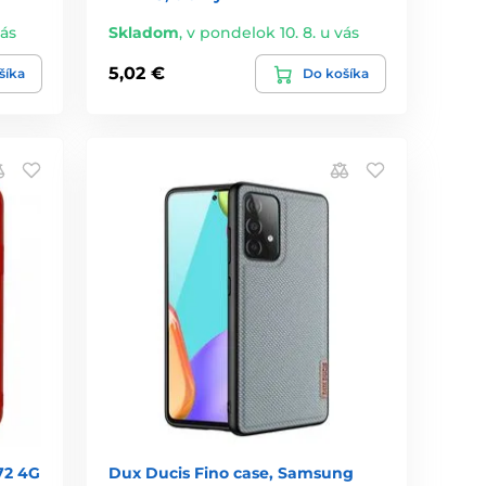
vás
Skladom
,
v pondelok 10. 8. u vás
5,02 €
šíka
Do košíka
72 4G
Dux Ducis Fino case, Samsung