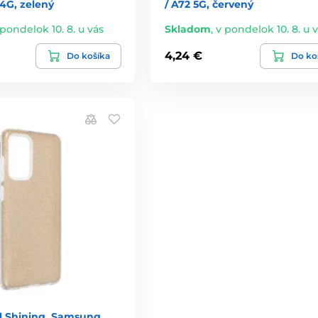
4G, zelený
/ A72 5G, červený
 pondelok 10. 8. u vás
Skladom
,
v pondelok 10. 8. u 
4,24 €
Do košíka
Do ko
ll Shining, Samsung