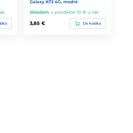
Galaxy A72 4G, modré
vás
Skladom
,
v pondelok 10. 8. u vás
3,85 €
šíka
Do košíka