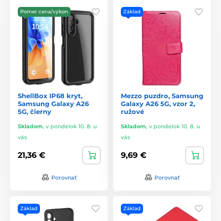
Pomer cena/výkon
Základ
ShellBox IP68 kryt,
Mezzo puzdro, Samsung
Samsung Galaxy A26
Galaxy A26 5G, vzor 2,
5G, čierny
ružové
Skladom
,
v pondelok 10. 8. u
Skladom
,
v pondelok 10. 8. u
vás
vás
21,36 €
9,69 €
Porovnať
Porovnať
Základ
Základ