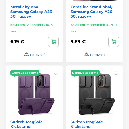
Metalický obal,
Camslide Stand obal,
Samsung Galaxy A26
Samsung Galaxy A26
5G, ružový
5G, ružový
Skladom
,
v pondelok 10. 8. u
Skladom
,
v pondelok 10. 8. u
vás
vás
6,19 €
9,69 €
Porovnať
Porovnať
Doprava zadarmo
Doprava zadarmo
Suritch MagSafe
Suritch MagSafe
Kickstand
Kickstand