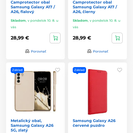
Camprotector obal
Camprotector obal
Samsung Galaxy A17 /
Samsung Galaxy A17 /
A26, fialový
A26, čierny
Skladom
,
v pondelok 10. 8. u
Skladom
,
v pondelok 10. 8. u
vás
vás
28,99 €
28,99 €
Porovnať
Porovnať
Základ
Základ
Metalický obal,
Samsung Galaxy A26
Samsung Galaxy A26
červené puzdro
5G, zlatý