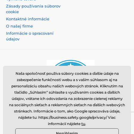
Zásady používania súborov
cookie
Kontaktné informácie
O našej firme
Informácie o spracovaní
údajov
Naša spoločnosť používa súbory cookies a ďalšie údaje na
zabezpečenie funkčnosti webu a s vaším súhlasom aj na
personalizáciu obsahu našich webových stránok. Kliknutím na
tlačidlo „Súhlasím“ súhlasíte s využívaním cookies a ďalších
údajov, vrátane ich odovzdania na zobrazenie cielenej reklamy
na sociálnych sieťach a reklamných sieťach na ďalších webových
stránkach. Informácie o tom, ako Google spracováva údaje,
nájdete tu: https://business.safety.google/privacy/ Viac
Momanio s.r.o., Okružní 361/14, 74718, Píšť, Česká
informácií nájdete
tu
.
republika, VAT: CZ09604707, info@tvrzenaskla.eu,
Nesúhlasím