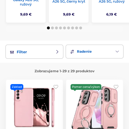
A26 5G, čierny kryt
A26 5G, ružový
ružový
9,69 €
9,69 €
6,19 €
Radenie
Filter
Zobrazujeme 1-29 z 29 produktov
Základ
Pomer cena/výkon