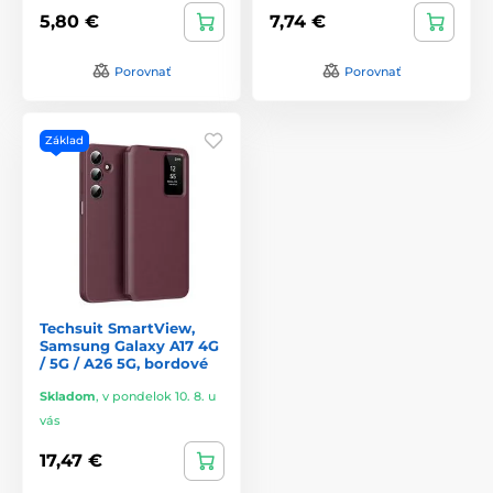
5,80 €
7,74 €
Porovnať
Porovnať
Základ
Techsuit SmartView,
Samsung Galaxy A17 4G
/ 5G / A26 5G, bordové
Skladom
,
v pondelok 10. 8. u
vás
17,47 €