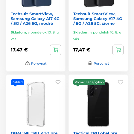
Techsuit SmartView,
Techsuit SmartView,
Samsung Galaxy A17 4G
Samsung Galaxy A17 4G
/ 5G / A26 5G, modré
/ 5G / A26 5G, čierne
Skladom
,
v pondelok 10. 8. u
Skladom
,
v pondelok 10. 8. u
vás
vás
17,47 €
17,47 €
Porovnať
Porovnať
Základ
Pomer cena/výkon
OBAL:ME TPU Kryt pre
Tactical TPU obal pre