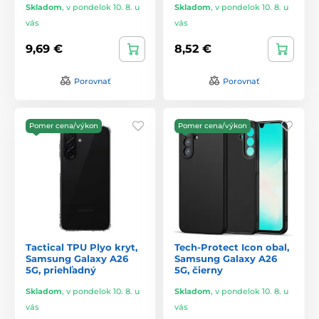
Skladom
,
v pondelok 10. 8. u
Skladom
,
v pondelok 10. 8. u
vás
vás
9,69 €
8,52 €
Porovnať
Porovnať
Pomer cena/výkon
Pomer cena/výkon
Tactical TPU Plyo kryt,
Tech-Protect Icon obal,
Samsung Galaxy A26
Samsung Galaxy A26
5G, priehľadný
5G, čierny
Skladom
,
v pondelok 10. 8. u
Skladom
,
v pondelok 10. 8. u
vás
vás