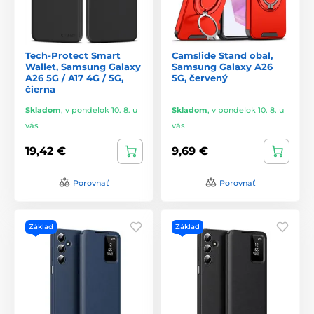
Tech-Protect Smart
Camslide Stand obal,
Wallet, Samsung Galaxy
Samsung Galaxy A26
A26 5G / A17 4G / 5G,
5G, červený
čierna
Skladom
,
v pondelok 10. 8. u
Skladom
,
v pondelok 10. 8. u
vás
vás
19,42 €
9,69 €
Porovnať
Porovnať
Základ
Základ