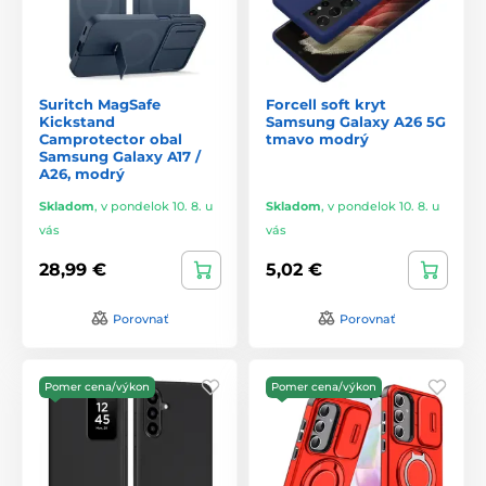
Suritch MagSafe
Forcell soft kryt
Kickstand
Samsung Galaxy A26 5G
Camprotector obal
tmavo modrý
Samsung Galaxy A17 /
A26, modrý
Skladom
,
v pondelok 10. 8. u
Skladom
,
v pondelok 10. 8. u
vás
vás
28,99 €
5,02 €
Porovnať
Porovnať
Pomer cena/výkon
Pomer cena/výkon