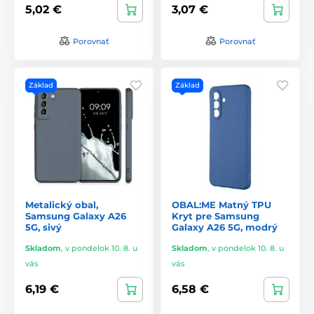
5,02 €
3,07 €
Porovnať
Porovnať
Základ
Základ
Metalický obal,
OBAL:ME Matný TPU
Samsung Galaxy A26
Kryt pre Samsung
5G, sivý
Galaxy A26 5G, modrý
Skladom
,
v pondelok 10. 8. u
Skladom
,
v pondelok 10. 8. u
vás
vás
6,19 €
6,58 €