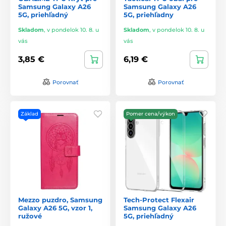
Samsung Galaxy A26
Samsung Galaxy A26
5G, priehľadný
5G, priehľadny
Skladom
,
v pondelok 10. 8. u
Skladom
,
v pondelok 10. 8. u
vás
vás
3,85 €
6,19 €
Porovnať
Porovnať
Základ
Pomer cena/výkon
Mezzo puzdro, Samsung
Tech-Protect Flexair
Galaxy A26 5G, vzor 1,
Samsung Galaxy A26
ružové
5G, priehľadný