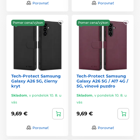
Porovnať
Porovnať
Pomer cena/výkon
Pomer cena/výkon
Tech-Protect Samsung
Tech-Protect Samsung
Galaxy A26 5G, čierny
Galaxy A26 5G / A17 4G /
kryt
5G, vínové puzdro
Skladom
,
v pondelok 10. 8. u
Skladom
,
v pondelok 10. 8. u
vás
vás
9,69 €
9,69 €
Porovnať
Porovnať