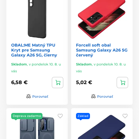
OBAL:ME Matný TPU
Forcell soft obal
Kryt pre Samsung
Samsung Galaxy A26 5G
Galaxy A26 5G, čierny
červený
Skladom
,
v pondelok 10. 8. u
Skladom
,
v pondelok 10. 8. u
vás
vás
6,58 €
5,02 €
Porovnať
Porovnať
Doprava zadarmo
Základ