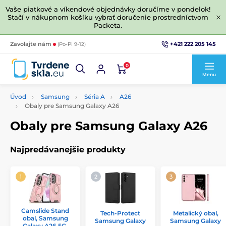
Vaše piatkové a víkendové objednávky doručíme v pondelok!
Stačí v nákupnom košíku vybrať doručenie prostredníctvom
Packeta.
+421 222 205 145
Zavolajte nám
(Po-Pi 9-12)
0
Menu
Úvod
Samsung
Séria A
A26
Obaly pre Samsung Galaxy A26
Obaly pre Samsung Galaxy A26
Najpredávanejšie produkty
Camslide Stand
Tech-Protect
Metalický obal,
obal, Samsung
Samsung Galaxy
Samsung Galaxy
Galaxy A26 5G,