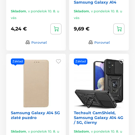
Samsung Galaxy A14
Skladom
,
v pondelok 10. 8. u
Skladom
,
v pondelok 10. 8. u
vás
vás
4,24 €
9,69 €
Porovnať
Porovnať
Základ
Základ
Samsung Galaxy A14 5G
Techsuit CamShield,
zlaté puzdro
Samsung Galaxy A14 4G
/ 5G, čierny
Skladom
,
v pondelok 10. 8. u
Skladom
,
v pondelok 10. 8. u