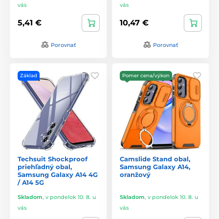
vás
vás
5,41 €
10,47 €
Porovnať
Porovnať
Základ
Pomer cena/výkon
Techsuit Shockproof
Camslide Stand obal,
priehľadný obal,
Samsung Galaxy A14,
Samsung Galaxy A14 4G
oranžový
/ A14 5G
Skladom
,
v pondelok 10. 8. u
Skladom
,
v pondelok 10. 8. u
vás
vás