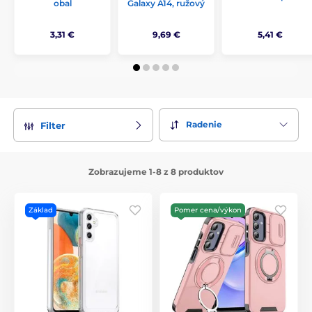
obal
Galaxy A14, ružový
3,31 €
9,69 €
5,41 €
Radenie
Filter
Zobrazujeme 1-8 z 8 produktov
Základ
Pomer cena/výkon