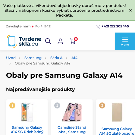
Vaše piatkové a víkendové objednávky doručíme v pondelok!
Stačí v nákupnom košíku vybrať doručenie prostredníctvom
Packeta.
+421 222 205 145
Zavolajte nám
(Po-Pi 9-12)
0
Menu
Úvod
Samsung
Séria A
A14
Obaly pre Samsung Galaxy A14
Obaly pre Samsung Galaxy A14
Najpredávanejšie produkty
Samsung Galaxy
Camslide Stand
Samsung Galaxy
A14 5G Priehľadný
obal, Samsung
A14 5G zlaté puzdro