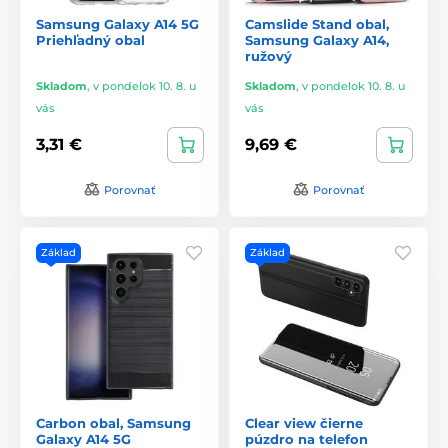
Samsung Galaxy A14 5G
Camslide Stand obal,
Priehľadný obal
Samsung Galaxy A14,
ružový
Skladom
,
v pondelok 10. 8. u
Skladom
,
v pondelok 10. 8. u
vás
vás
3,31 €
9,69 €
Porovnať
Porovnať
Základ
Základ
Carbon obal, Samsung
Clear view čierne
Galaxy A14 5G
púzdro na telefon