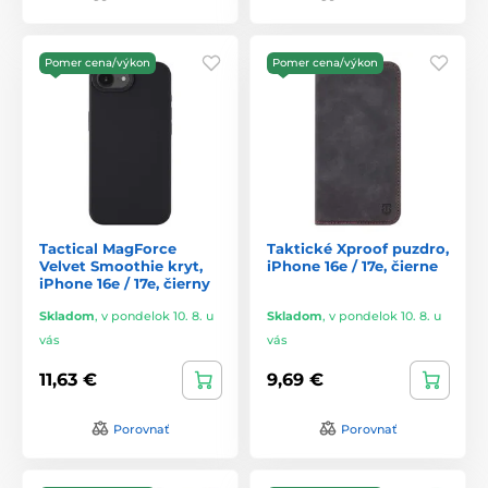
Pomer cena/výkon
Pomer cena/výkon
Tactical MagForce
Taktické Xproof puzdro,
Velvet Smoothie kryt,
iPhone 16e / 17e, čierne
iPhone 16e / 17e, čierny
Skladom
,
v pondelok 10. 8. u
Skladom
,
v pondelok 10. 8. u
vás
vás
11,63 €
9,69 €
Porovnať
Porovnať