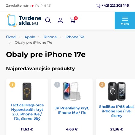
+421 222 205 145
Zavolajte nám
(Po-Pi 9-12)
0
Menu
Úvod
Apple
iPhone
iPhone 17e
Obaly pre iPhone 17e
Obaly pre iPhone 17e
Najpredávanejšie produkty
Tactical MagForce
ShellBox IP68 obal,
JP Priehľadný kryt,
Hyperstealth kryt
iPhone 16e / 17e,
iPhone 16e / 17e
2.0, iPhone 16e /
čierny
17e, čierno-žltý
11,63 €
4,63 €
21,36 €