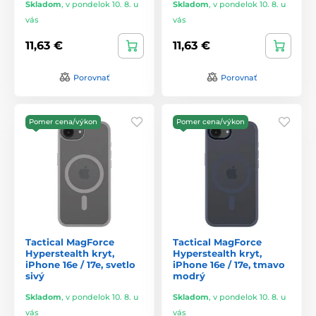
Skladom
,
v pondelok 10. 8. u
Skladom
,
v pondelok 10. 8. u
vás
vás
11,63 €
11,63 €
Porovnať
Porovnať
Pomer cena/výkon
Pomer cena/výkon
Tactical MagForce
Tactical MagForce
Hyperstealth kryt,
Hyperstealth kryt,
iPhone 16e / 17e, svetlo
iPhone 16e / 17e, tmavo
sivý
modrý
Skladom
,
v pondelok 10. 8. u
Skladom
,
v pondelok 10. 8. u
vás
vás