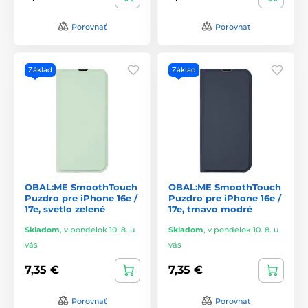
Porovnať
Porovnať
Základ
Základ
OBAL:ME SmoothTouch
OBAL:ME SmoothTouch
Puzdro pre iPhone 16e /
Puzdro pre iPhone 16e /
17e, svetlo zelené
17e, tmavo modré
Skladom
,
v pondelok 10. 8. u
Skladom
,
v pondelok 10. 8. u
vás
vás
7,35 €
7,35 €
Porovnať
Porovnať