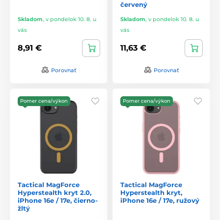
červený
Skladom
,
v pondelok 10. 8. u
Skladom
,
v pondelok 10. 8. u
vás
vás
8,91 €
11,63 €
Porovnať
Porovnať
Pomer cena/výkon
Pomer cena/výkon
Tactical MagForce
Tactical MagForce
Hyperstealth kryt 2.0,
Hyperstealth kryt,
iPhone 16e / 17e, čierno-
iPhone 16e / 17e, ružový
žltý