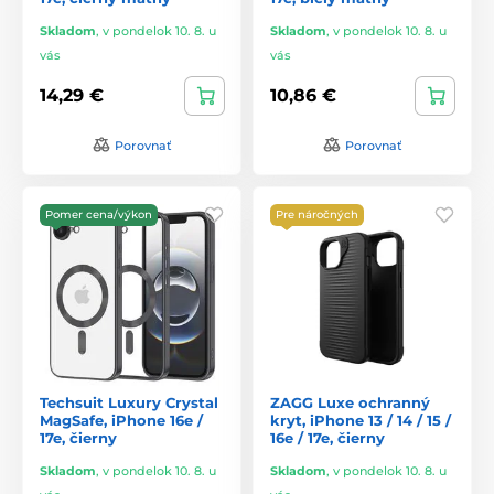
Skladom
,
v pondelok 10. 8. u
Skladom
,
v pondelok 10. 8. u
vás
vás
14,29 €
10,86 €
Porovnať
Porovnať
Pomer cena/výkon
Pre náročných
Techsuit Luxury Crystal
ZAGG Luxe ochranný
MagSafe, iPhone 16e /
kryt, iPhone 13 / 14 / 15 /
17e, čierny
16e / 17e, čierny
Skladom
,
v pondelok 10. 8. u
Skladom
,
v pondelok 10. 8. u