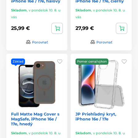
iPhone 16e / 17e, fialový
iPhone 16e / 17e, čierny
Skladom
,
v pondelok 10. 8. u
Skladom
,
v pondelok 10. 8. u
vás
vás
25,99 €
27,99 €
Porovnať
Porovnať
Základ
Pomer cena/výkon
Full Matte Mag Cover s
JP Priehľadný kryt,
MagSafe, iPhone 16e /
iPhone 16e / 17e
17e, hnedý
Skladom
,
v pondelok 10. 8. u
Skladom
,
v pondelok 10. 8. u