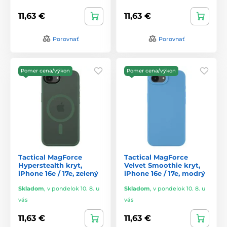
11,63 €
11,63 €
Porovnať
Porovnať
Pomer cena/výkon
Pomer cena/výkon
Tactical MagForce
Tactical MagForce
Hyperstealth kryt,
Velvet Smoothie kryt,
iPhone 16e / 17e, zelený
iPhone 16e / 17e, modrý
Skladom
,
v pondelok 10. 8. u
Skladom
,
v pondelok 10. 8. u
vás
vás
11,63 €
11,63 €