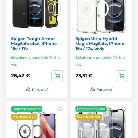
Spigen Tough Armor
Spigen Ultra Hybrid
MagSafe obal, iPhone
Mag s MagSafe, iPhone
16e / 17e
16e / 17e, biely
Skladom
,
v pondelok 10. 8. u
Skladom
,
v pondelok 10. 8. u
vás
vás
26,42 €
23,31 €
Porovnať
Porovnať
Doprava zadarmo
Doprava zadarmo
Pre náročných
Pre náročných