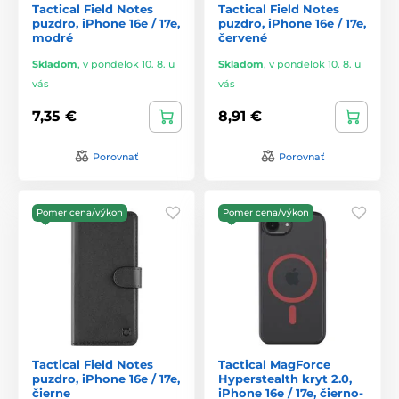
Tactical Field Notes
Tactical Field Notes
puzdro, iPhone 16e / 17e,
puzdro, iPhone 16e / 17e,
modré
červené
Skladom
,
v pondelok 10. 8. u
Skladom
,
v pondelok 10. 8. u
vás
vás
7,35 €
8,91 €
Porovnať
Porovnať
Pomer cena/výkon
Pomer cena/výkon
Tactical Field Notes
Tactical MagForce
puzdro, iPhone 16e / 17e,
Hyperstealth kryt 2.0,
čierne
iPhone 16e / 17e, čierno-