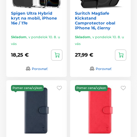
Spigen Ultra Hybrid
Suritch MagSafe
kryt na mobil, iPhone
Kickstand
16e / 17e
Camprotector obal
iPhone 16, čierny
Skladom
,
v pondelok 10. 8. u
Skladom
,
v pondelok 10. 8. u
vás
vás
18,25 €
27,99 €
Porovnať
Porovnať
Pomer cena/výkon
Pomer cena/výkon