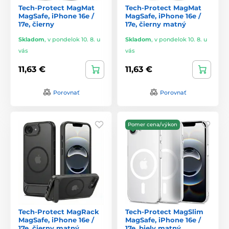
Tech-Protect MagMat
Tech-Protect MagMat
MagSafe, iPhone 16e /
MagSafe, iPhone 16e /
17e, čierny
17e, čierny matný
Skladom
,
v pondelok 10. 8. u
Skladom
,
v pondelok 10. 8. u
vás
vás
11,63 €
11,63 €
Porovnať
Porovnať
Pomer cena/výkon
Tech-Protect MagRack
Tech-Protect MagSlim
MagSafe, iPhone 16e /
MagSafe, iPhone 16e /
17e, čierny matný
17e, biely matný