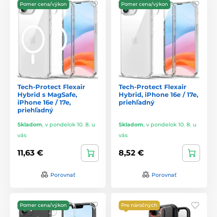
Pomer cena/výkon
Pomer cena/výkon
Tech-Protect Flexair
Tech-Protect Flexair
Hybrid s MagSafe,
Hybrid, iPhone 16e / 17e,
iPhone 16e / 17e,
priehľadný
priehľadný
Skladom
,
v pondelok 10. 8. u
Skladom
,
v pondelok 10. 8. u
vás
vás
11,63 €
8,52 €
Porovnať
Porovnať
Pomer cena/výkon
Pre náročných