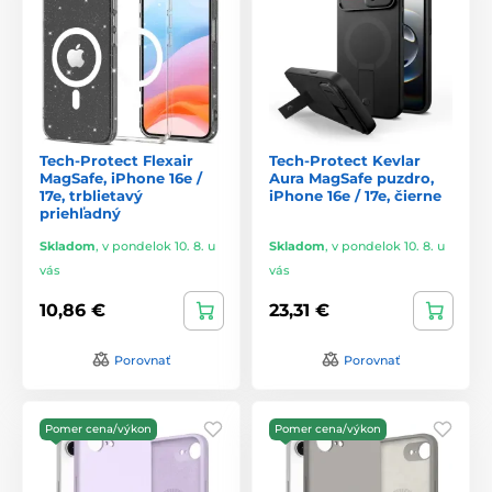
Tech-Protect Flexair
Tech-Protect Kevlar
MagSafe, iPhone 16e /
Aura MagSafe puzdro,
17e, trblietavý
iPhone 16e / 17e, čierne
priehľadný
Skladom
,
v pondelok 10. 8. u
Skladom
,
v pondelok 10. 8. u
vás
vás
10,86 €
23,31 €
Porovnať
Porovnať
Pomer cena/výkon
Pomer cena/výkon