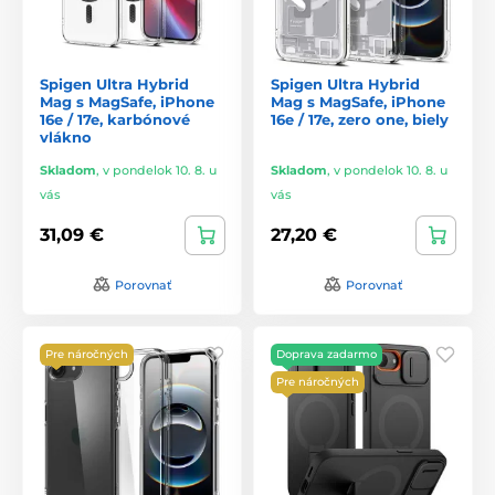
Spigen Ultra Hybrid
Spigen Ultra Hybrid
Mag s MagSafe, iPhone
Mag s MagSafe, iPhone
16e / 17e, karbónové
16e / 17e, zero one, biely
vlákno
Skladom
,
v pondelok 10. 8. u
Skladom
,
v pondelok 10. 8. u
vás
vás
31,09 €
27,20 €
Porovnať
Porovnať
Pre náročných
Doprava zadarmo
Pre náročných