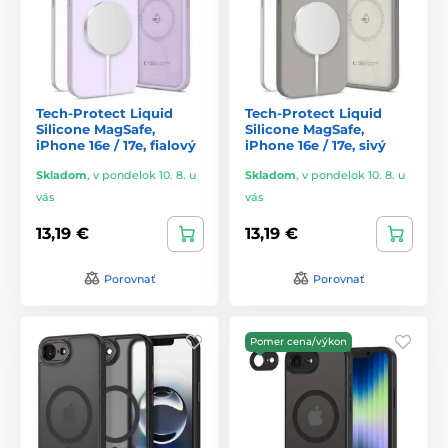
Tech-Protect Liquid
Tech-Protect Liquid
Silicone MagSafe,
Silicone MagSafe,
iPhone 16e / 17e, fialový
iPhone 16e / 17e, sivý
Skladom
,
v pondelok 10. 8. u
Skladom
,
v pondelok 10. 8. u
vás
vás
13,19 €
13,19 €
Porovnať
Porovnať
Pomer cena/výkon