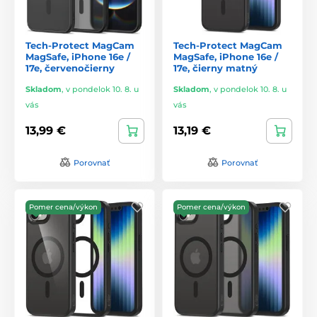
Tech-Protect MagCam
Tech-Protect MagCam
MagSafe, iPhone 16e /
MagSafe, iPhone 16e /
17e, červenočierny
17e, čierny matný
Skladom
,
v pondelok 10. 8. u
Skladom
,
v pondelok 10. 8. u
vás
vás
13,99 €
13,19 €
Porovnať
Porovnať
Pomer cena/výkon
Pomer cena/výkon