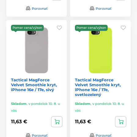
Porovnať
Porovnať
Pomer cena/výkon
Pomer cena/výkon
Tactical MagForce
Tactical MagForce
Velvet Smoothie kryt,
Velvet Smoothie kryt,
iPhone 16e / 17e, sivý
iPhone 16e / 17e,
svetlozelený
Skladom
,
v pondelok 10. 8. u
Skladom
,
v pondelok 10. 8. u
vás
vás
11,63 €
11,63 €
Porovnať
Porovnať