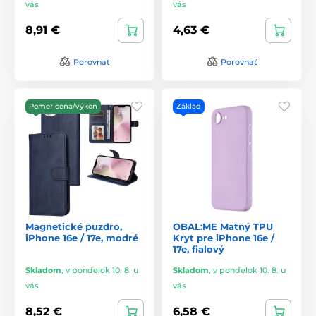
vás
vás
8,91 €
4,63 €
Porovnať
Porovnať
Pomer cena/výkon
Základ
Magnetické puzdro,
OBAL:ME Matný TPU
iPhone 16e / 17e, modré
Kryt pre iPhone 16e /
17e, fialový
Skladom
,
v pondelok 10. 8. u
Skladom
,
v pondelok 10. 8. u
vás
vás
8,52 €
6,58 €