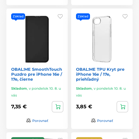
Základ
Základ
OBAL:ME SmoothTouch
OBAL:ME TPU Kryt pre
Puzdro pre iPhone 16e /
iPhone 16e / 17e,
17e, čierne
priehľadný
Skladom
,
v pondelok 10. 8. u
Skladom
,
v pondelok 10. 8. u
vás
vás
7,35 €
3,85 €
Porovnať
Porovnať