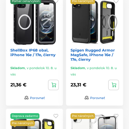
Pomer cena/výkon
Pre náročných
ShellBox IP68 obal,
Spigen Rugged Armor
iPhone 16e / 17e, čierny
MagSafe, iPhone 16e /
17e, čierny
Skladom
,
v pondelok 10. 8. u
Skladom
,
v pondelok 10. 8. u
vás
vás
21,36 €
23,31 €
Porovnať
Porovnať
Doprava zadarmo
Pre náročných
Pre náročných