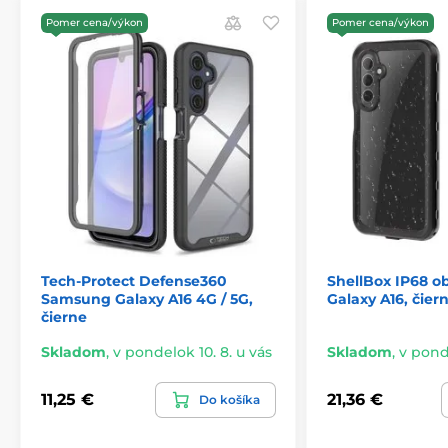
Pomer cena/výkon
Pomer cena/výkon
Tech-Protect Defense360
ShellBox IP68 o
Samsung Galaxy A16 4G / 5G,
Galaxy A16, čier
čierne
Skladom
,
v pondelok 10. 8. u vás
Skladom
,
v ponde
11,25 €
21,36 €
Do košíka