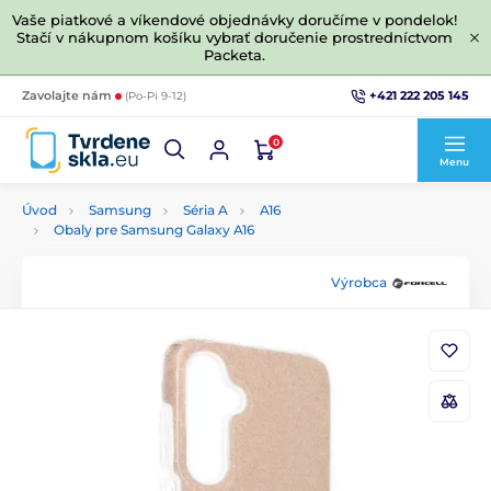
Vaše piatkové a víkendové objednávky doručíme v pondelok!
Stačí v nákupnom košíku vybrať doručenie prostredníctvom
Packeta.
+421 222 205 145
Zavolajte nám
(Po-Pi 9-12)
0
Menu
Úvod
Samsung
Séria A
A16
Obaly pre Samsung Galaxy A16
Výrobca