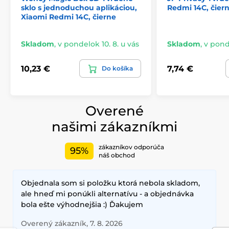
sklo s jednoduchou aplikáciou,
Redmi 14C, čier
Xiaomi Redmi 14C, čierne
Skladom
,
v pondelok 10. 8. u vás
Skladom
,
v ponde
10,23 €
7,74 €
Do košíka
Overené
našimi zákazníkmi
zákazníkov odporúča
95%
náš obchod
Objednala som si položku ktorá nebola skladom,
ale hneď mi ponúkli alternatívu - a objednávka
bola ešte výhodnejšia :) Ďakujem
Overený zákazník, 7. 8. 2026