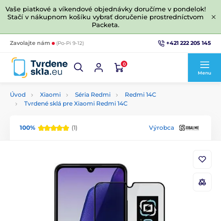
Vaše piatkové a víkendové objednávky doručíme v pondelok!
Stačí v nákupnom košíku vybrať doručenie prostredníctvom
Packeta.
+421 222 205 145
Zavolajte nám
(Po-Pi 9-12)
0
Menu
Úvod
Xiaomi
Séria Redmi
Redmi 14C
Tvrdené sklá pre Xiaomi Redmi 14C
100%
(1)
Výrobca