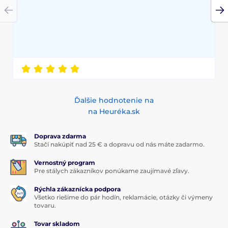
Ďalšie hodnotenie na
na Heuréka.sk
Doprava zdarma
Stačí nakúpiť nad 25 € a dopravu od nás máte zadarmo.
Vernostný program
Pre stálych zákazníkov ponúkame zaujímavé zľavy.
Rýchla zákaznícka podpora
Všetko riešime do pár hodín, reklamácie, otázky či výmeny
tovaru.
Tovar skladom