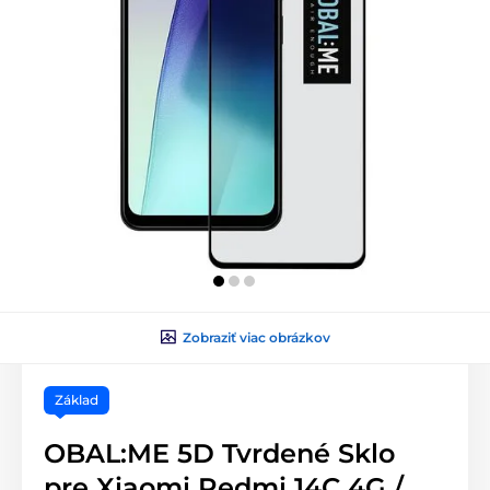
Zobraziť viac obrázkov
Základ
OBAL:ME 5D Tvrdené Sklo
pre Xiaomi Redmi 14C 4G /