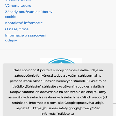
Výmena tovaru
Zásady používania súborov
cookie
Kontaktné informácie
O našej firme
Informácie o spracovaní
údajov
Naša spoločnosť používa súbory cookies a ďalšie údaje na
zabezpečenie funkčnosti webu a s vaším súhlasom aj na
personalizáciu obsahu našich webových stránok. Kliknutím na
tlačidlo „Súhlasím“ súhlasíte s využívaním cookies a ďalších
údajov, vrátane ich odovzdania na zobrazenie cielenej reklamy
na sociálnych sieťach a reklamných sieťach na ďalších webových
stránkach. Informácie o tom, ako Google spracováva údaje,
nájdete tu: https://business.safety.google/privacy/ Viac
Momanio s.r.o., Okružní 361/14, 74718, Píšť, Česká
informácií nájdete
tu
.