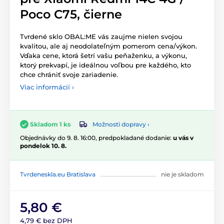
Poco C75, čierne
Tvrdené sklo OBAL:ME vás zaujme nielen svojou
kvalitou, ale aj neodolateľným pomerom cena/výkon.
Vďaka cene, ktorá šetrí vašu peňaženku, a výkonu,
ktorý prekvapí, je ideálnou voľbou pre každého, kto
chce chrániť svoje zariadenie.
Viac informácií ›
Možnosti dopravy ›
Skladom 1 ks
Objednávky do 9. 8. 16:00, predpokladané dodanie:
u vás v
pondelok 10. 8.
Tvrdeneskla.eu Bratislava
nie je skladom
5,80 €
4,79 € bez DPH