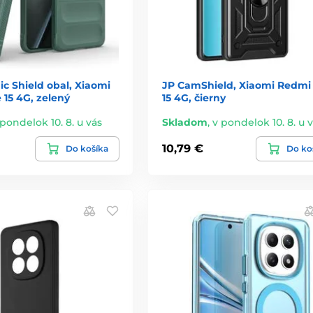
c Shield obal, Xiaomi
JP CamShield, Xiaomi Redmi
15 4G, zelený
15 4G, čierny
 pondelok 10. 8. u vás
Skladom
,
v pondelok 10. 8. u 
10,79 €
Do košíka
Do ko