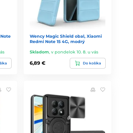
 Note
Wency Magic Shield obal, Xiaomi
Redmi Note 15 4G, modrý
vás
Skladom
,
v pondelok 10. 8. u vás
6,89 €
šíka
Do košíka