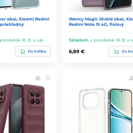
ear obal, Xiaomi Redmi
Wency Magic Shield obal, Xi
 priehľadný
Redmi Note 15 4G, fialový
 pondelok 10. 8. u vás
Skladom
,
v pondelok 10. 8. u 
6,89 €
Do košíka
Do ko