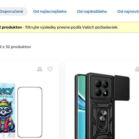
Doporučené
Od najlacnejšieho
Od najdražšieho
Od najnovš
2 produktov
- filtrujte výsledky presne podľa Vašich požiadaviek.
2 z 32 produktov