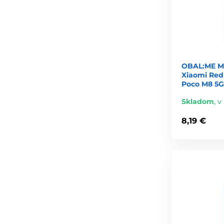
OBAL:ME Ma
Xiaomi Redm
Poco M8 5G,
Skladom
,
v
8,19 €