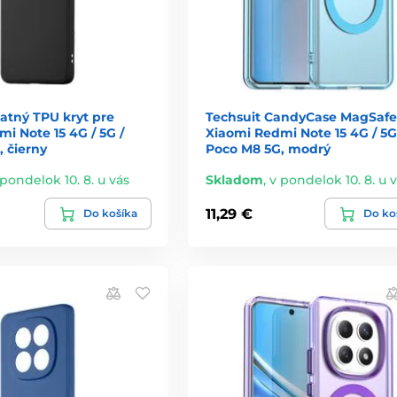
tný TPU kryt pre
Techsuit CandyCase MagSafe
i Note 15 4G / 5G /
Xiaomi Redmi Note 15 4G / 5G
 čierny
Poco M8 5G, modrý
 pondelok 10. 8. u vás
Skladom
,
v pondelok 10. 8. u 
11,29 €
Do košíka
Do ko