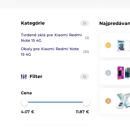
Kategórie
Najpredávan
32
Tvrdené sklá pre Xiaomi Redmi
(2)
Note 15 4G
Obaly pre Xiaomi Redmi Note
(30)
15 4G
Filter
32
Cena
4.07 €
11.87 €