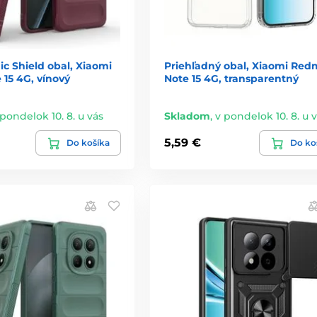
c Shield obal, Xiaomi
Priehľadný obal, Xiaomi Red
15 4G, vínový
Note 15 4G, transparentný
 pondelok 10. 8. u vás
Skladom
,
v pondelok 10. 8. u 
5,59 €
Do košíka
Do ko