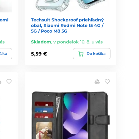
aomi
Techsuit Shockproof priehľadný
obal, Xiaomi Redmi Note 15 4G /
5G / Poco M8 5G
vás
Skladom
,
v pondelok 10. 8. u vás
5,59 €
šíka
Do košíka