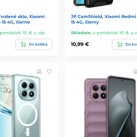
vrdené sklo, Xiaomi
JP CamShield, Xiaomi Redmi
15 4G, čierne
15 4G, čierny
 pondelok 10. 8. u vás
Skladom
,
v pondelok 10. 8. u 
10,99 €
Do košíka
Do ko