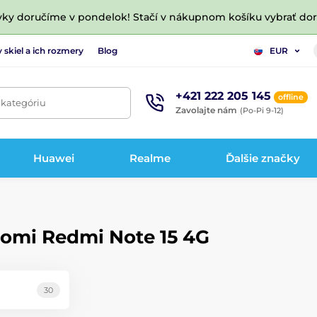
vky doručíme v pondelok! Stačí v nákupnom košíku vybrať do
 skiel a ich rozmery
Blog
EUR
+421 222 205 145
offline
 kategóriu
Zavolajte nám
(Po-Pi 9-12)
Huawei
Realme
Ďalšie značky
iaomi Redmi Note 15 4G
30