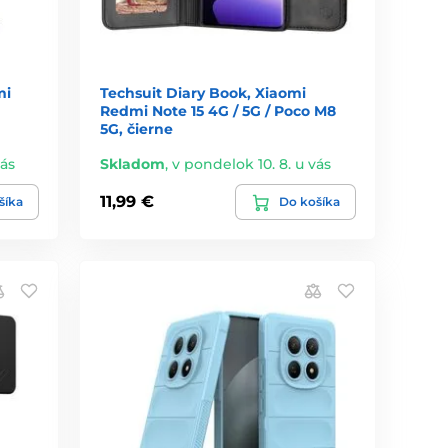
mi
Techsuit Diary Book, Xiaomi
Redmi Note 15 4G / 5G / Poco M8
5G, čierne
vás
Skladom
,
v pondelok 10. 8. u vás
11,99 €
šíka
Do košíka