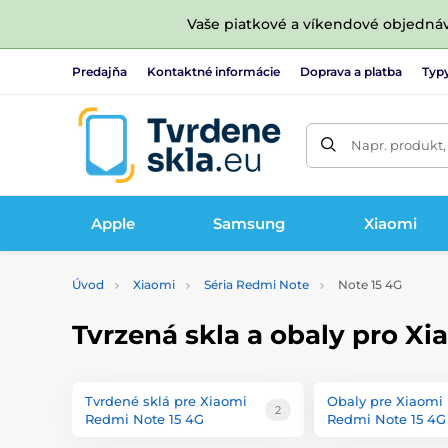
Vaše piatkové a víkendové objedná
Predajňa
Kontaktné informácie
Doprava a platba
Typy
Napr. produkt,
Apple
Samsung
Xiaomi
Úvod
Xiaomi
Séria Redmi Note
Note 15 4G
Tvrzená skla a obaly pro X
Tvrdené sklá pre Xiaomi
Obaly pre Xiaomi
2
Redmi Note 15 4G
Redmi Note 15 4G