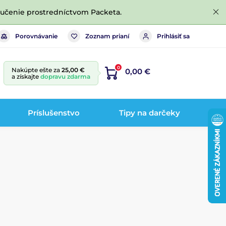
ručenie prostredníctvom Packeta.
Porovnávanie
Zoznam prianí
Prihlásiť sa
0
Nakúpte ešte za
25,00 €
0,00 €
a získajte
dopravu zdarma
Príslušenstvo
Tipy na darčeky