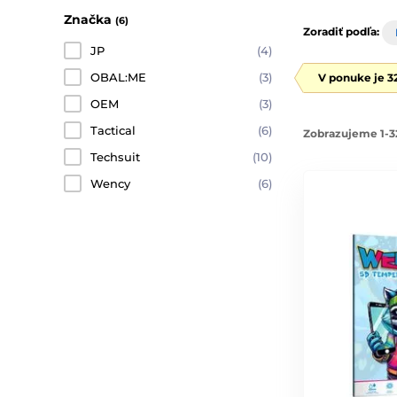
Značka
(6)
Zoradiť podľa:
JP
(4)
OBAL:ME
(3)
V ponuke je 3
OEM
(3)
Tactical
(6)
Zobrazujeme 1-3
Techsuit
(10)
Wency
(6)