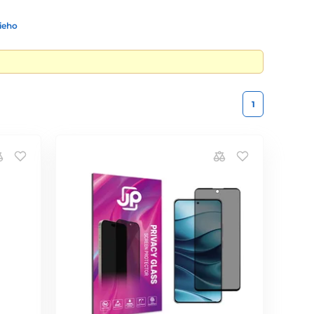
ieho
1