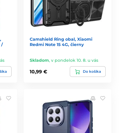
,
Camshield Ring obal, Xiaomi
 /
Redmi Note 15 4G, čierny
vás
Skladom
,
v pondelok 10. 8. u vás
10,99 €
šíka
Do košíka