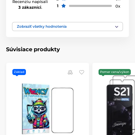
Recenziu napísali
1
0x
3 zákazníci
.
Zobraziť všetky hodnotenia
Súvisiace produkty
Základ
Pomer cena/výkon