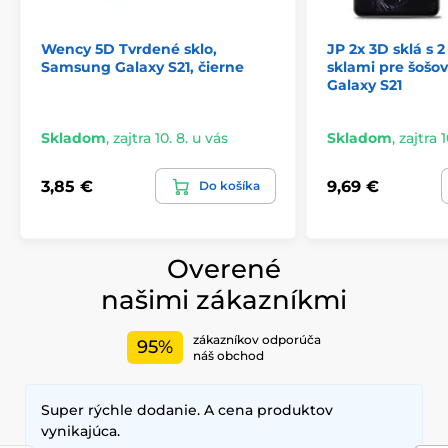
Wency 5D Tvrdené sklo,
JP 2x 3D sklá s 
Samsung Galaxy S21, čierne
sklami pre šoš
Galaxy S21
Skladom
,
zajtra 10. 8. u vás
Skladom
,
zajtra 1
3,85 €
9,69 €
Do košíka
Overené
našimi zákazníkmi
zákazníkov odporúča
95%
náš obchod
Super rýchle dodanie. A cena produktov
vynikajúca.