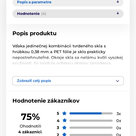
Popis a parametre
Hodnotenie
(4)
Popis produktu
Vďaka jedinečnej kombinácii tvrdeného skla s
hrúbkou 0,38 mm a PET fólie je sklo prakticky
nepostrehnuteľné. Okraje skla sa nelámu kvôli vysokej
pružnosti, čo zaisťuje ochranu okrajov zariadenia.
Vynikajúca priľnavosť (lepidlo na celom povrchu)
znamená, že sa pod fóliou nehromadí prach a
nečistoty. Oleofóbny povlak zabraňuje odtlačkom
Zobraziť celý popis
prstov.
Hodnotenie zákazníkov
5
3x
75%
4
0x
Ohodnotili
3
0x
4 zákazníci
.
2
0x