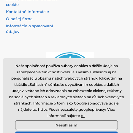
cookie
Kontaktné informácie
O našej firme
Informácie o spracovaní
údajov
Naša spoločnosť používa súbory cookies a ďalšie údaje na
zabezpečenie funkčnosti webu a s vaším súhlasom aj na
personalizáciu obsahu našich webových stránok. Kliknutím na
tlačidlo „Súhlasím“ súhlasíte s využívaním cookies a ďalších
údajov, vrátane ich odovzdania na zobrazenie cielenej reklamy
na sociálnych sieťach a reklamných sieťach na ďalších webových
stránkach. Informácie o tom, ako Google spracováva údaje,
nájdete tu: https://business.safety.google/privacy/ Viac
Momanio s.r.o., Okružní 361/14, 74718, Píšť, Česká
informácií nájdete
tu
.
republika, VAT: CZ09604707, info@tvrzenaskla.eu,
Nesúhlasím
+421 222 205 145