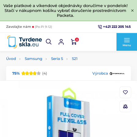
Vaše piatkové a víkendové objednávky doručíme v pondelok!
Stačí v nákupnom košíku vybrať doručenie prostredníctvom
Packeta.
+421 222 205 145
Zavolajte nám
(Po-Pi 9-12)
0
Menu
Úvod
Samsung
Seria S
S21
75%
(4)
Výrobca