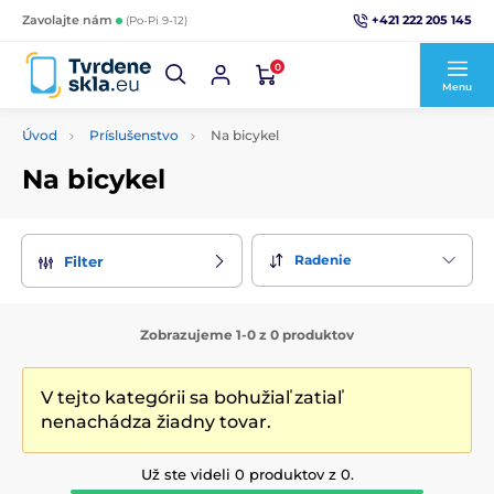
+421 222 205 145
Zavolajte nám
(Po-Pi 9-12)
0
Menu
Úvod
Príslušenstvo
Na bicykel
Na bicykel
Radenie
Filter
Zobrazujeme 1-0 z 0 produktov
V tejto kategórii sa bohužiaľ zatiaľ
nenachádza žiadny tovar.
Už ste videli 0 produktov z 0.