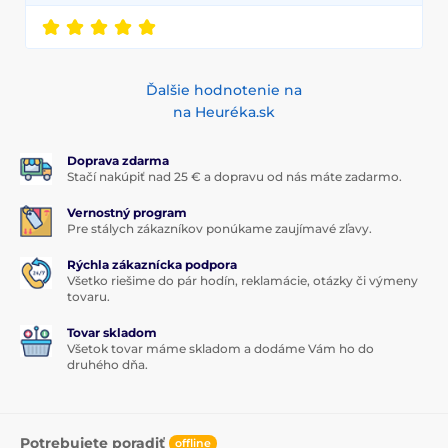
Ďalšie hodnotenie na
na Heuréka.sk
Doprava zdarma
Stačí nakúpiť nad 25 € a dopravu od nás máte zadarmo.
Vernostný program
Pre stálych zákazníkov ponúkame zaujímavé zľavy.
Rýchla zákaznícka podpora
Všetko riešime do pár hodín, reklamácie, otázky či výmeny
tovaru.
Tovar skladom
Všetok tovar máme skladom a dodáme Vám ho do
druhého dňa.
Potrebujete poradiť
offline