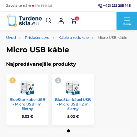
+421 222 205 145
Zavolajte nám
(Po-Pi 9-12)
0
Menu
Úvod
Príslušenstvo
Káble a redukcie
Micro USB káble
Micro USB káble
Najpredávanejšie produkty
BlueStar kábel USB
BlueStar kábel USB
- Micro USB 1 m,
- Micro USB 1,2 m,
čierny
čierny
5,02 €
5,02 €