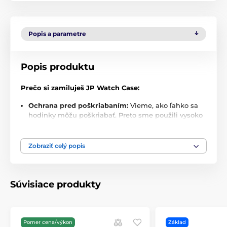
Popis a parametre
Popis produktu
Prečo si zamiluješ JP Watch Case:
Ochrana pred poškriabaním:
Vieme, ako ľahko sa
hodinky môžu poškriabať. Preto sme použili vysoko
kvalitné materiály. Tvoje hodinky budú vždy v
bezpečí, bez ohľadu na to, kde ich práve nosíš.
Zobraziť celý popis
Luxusný vzhľad:
Nejde len o ochranu – ide aj o štýl.
JP Watch Case vyzerá úžasne a dodáva tvojim
hodinkám šmrnc, ktorý si zaslúžia. Elegantný dizajn
a precízne detaily robia z tohto puzdra nielen
Súvisiace produkty
praktickú, ale aj krásnu súčasť tvojho každodenného
života.
Šetrné k dotyku a displeju:
Môžeš si byť istý, že
Pomer cena/výkon
Základ