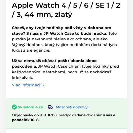
Apple Watch 4 / 5 / 6 / SE 1 / 2
/ 3, 44 mm, zlatý
Chceš, aby tvoje hodinky boli vždy v dokonalom
stave? S naším JP Watch Case to bude hračka.
Toto
puzdro je navrhnuté nielen ako ochrana, ale ako
štýlový doplnok, ktorý tvojim hodinkám dodá nádych
luxusu a elegancie.
Už sa nemusíš obávať poškriabania alebo
poškodenia.
JP Watch Case chráni tvoje hodinky pred
každodennými nástrahami, nech už sa nachádzaš
kdekoľvek.
Viac informácií ›
Možnosti dopravy ›
Skladom 4 ks
Objednávky do 9. 8. 16:00, predpokladané dodanie:
u vás v
pondelok 10. 8.