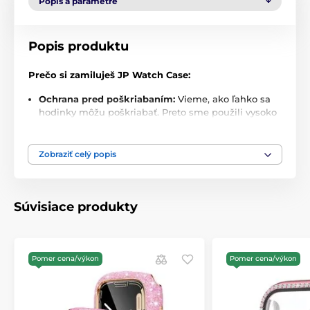
Popis a parametre
Popis produktu
Prečo si zamiluješ JP Watch Case:
Ochrana pred poškriabaním:
Vieme, ako ľahko sa
hodinky môžu poškriabať. Preto sme použili vysoko
kvalitné materiály. Tvoje hodinky budú vždy v
bezpečí, bez ohľadu na to, kde ich práve nosíš.
Zobraziť celý popis
Luxusný vzhľad:
Nejde len o ochranu – ide aj o štýl.
JP Watch Case vyzerá úžasne a dodáva tvojim
hodinkám šmrnc, ktorý si zaslúžia. Elegantný dizajn
a precízne detaily robia z tohto puzdra nielen
Súvisiace produkty
praktickú, ale aj krásnu súčasť tvojho každodenného
života.
Šetrné k dotyku a displeju:
Môžeš si byť istý, že
Pomer cena/výkon
Pomer cena/výkon
puzdro nijako neovplyvní citlivosť tvojich hodiniek
ani kvalitu ich displeja. Vnútorný priestor je
navrhnutý tak, aby jemne a bezpečne držal hodinky
na mieste, bez toho aby ich poškodil.