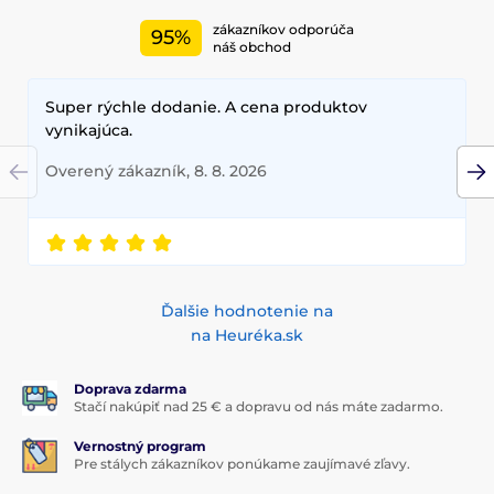
zákazníkov odporúča
95%
náš obchod
Super rýchle dodanie. A cena produktov
vynikajúca.
Overený zákazník, 8. 8. 2026
Ďalšie hodnotenie na
na Heuréka.sk
Doprava zdarma
Stačí nakúpiť nad 25 € a dopravu od nás máte zadarmo.
Vernostný program
Pre stálych zákazníkov ponúkame zaujímavé zľavy.