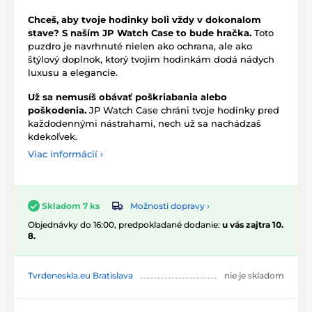
Chceš, aby tvoje hodinky boli vždy v dokonalom
stave? S naším JP Watch Case to bude hračka.
Toto
puzdro je navrhnuté nielen ako ochrana, ale ako
štýlový doplnok, ktorý tvojim hodinkám dodá nádych
luxusu a elegancie.
Už sa nemusíš obávať poškriabania alebo
poškodenia.
JP Watch Case chráni tvoje hodinky pred
každodennými nástrahami, nech už sa nachádzaš
kdekoľvek.
Viac informácií ›
Možnosti dopravy ›
Skladom 7 ks
Objednávky do 16:00, predpokladané dodanie:
u vás zajtra 10.
8.
Tvrdeneskla.eu Bratislava
nie je skladom