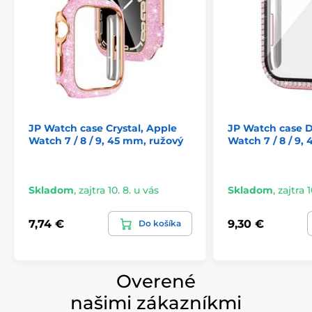
Obsah balenia:
1 x JP Watch Case
Nečakaj a dopraj svojim hodinkám to najlepšie.
S JP
Watch Case máš nielen štýl, ale aj perfektnú ochranu,
ktorú si zaslúžia.
JP Watch case Crystal, Apple
JP Watch case 
Watch 7 / 8 / 9, 45 mm, ružový
Watch 7 / 8 / 9,
Skladom
,
zajtra 10. 8. u vás
Skladom
,
zajtra 1
7,74 €
9,30 €
Do košíka
Overené
našimi zákazníkmi