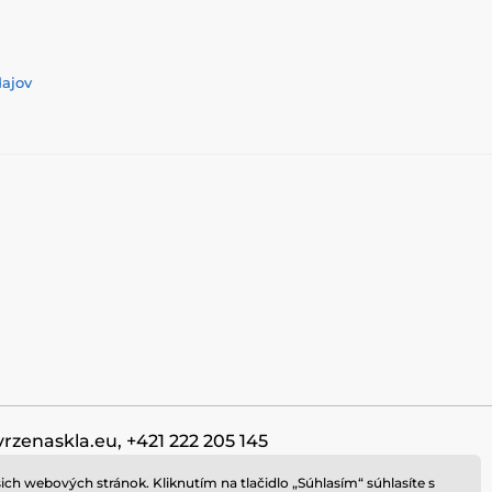
dajov
vrzenaskla.eu, +421 222 205 145
ch webových stránok. Kliknutím na tlačidlo „Súhlasím“ súhlasíte s