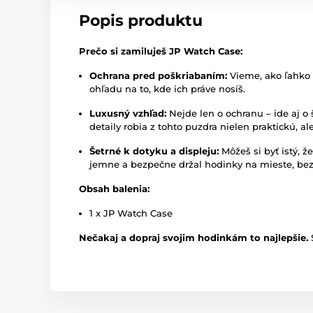
Popis produktu
Prečo si zamiluješ JP Watch Case:
Ochrana pred poškriabaním:
Vieme, ako ľahko 
ohľadu na to, kde ich práve nosíš.
Luxusný vzhľad:
Nejde len o ochranu – ide aj o
detaily robia z tohto puzdra nielen praktickú, a
Šetrné k dotyku a displeju:
Môžeš si byť istý, ž
jemne a bezpečne držal hodinky na mieste, bez 
Obsah balenia:
1 x JP Watch Case
Nečakaj a dopraj svojim hodinkám to najlepšie.
S