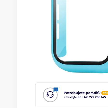
Potrebujete poradiť?
offl
Zavolajte na
+421 222 205 145