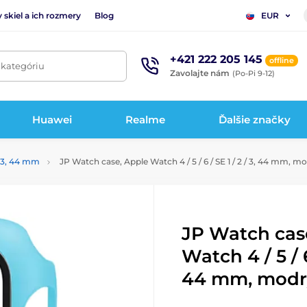
 skiel a ich rozmery
Blog
EUR
+421 222 205 145
offline
 kategóriu
Zavolajte nám
(Po-Pi 9-12)
Huawei
Realme
Ďalšie značky
 / 3, 44 mm
JP Watch case, Apple Watch 4 / 5 / 6 / SE 1 / 2 / 3, 44 mm, m
JP Watch cas
Watch 4 / 5 / 6 
44 mm, modr