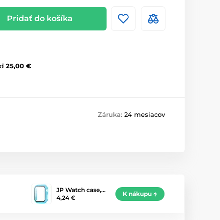
Pridať do košíka
d
25,00 €
Záruka:
24 mesiacov
JP Watch case,…
K nákupu
4,24 €