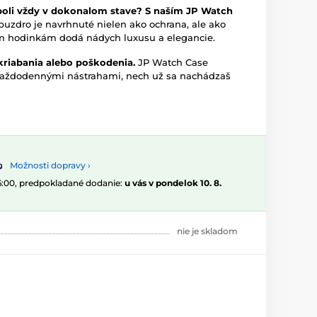
boli vždy v dokonalom stave? S naším JP Watch
puzdro je navrhnuté nielen ako ochrana, ale ako
jim hodinkám dodá nádych luxusu a elegancie.
kriabania alebo poškodenia.
JP Watch Case
 každodennými nástrahami, nech už sa nachádzaš
Možnosti dopravy ›
16:00, predpokladané dodanie:
u vás v pondelok 10. 8.
nie je skladom