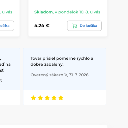
. u vás
Skladom
,
v pondelok 10. 8. u vás
Sk
4,24 €
4,
ošíka
Do košíka
,
Tovar prisiel pomerne rychlo a
eď na
dobre zabaleny.
sť
Overený zákazník, 31. 7. 2026
6