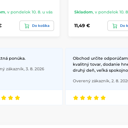
om
,
v pondelok 10. 8. u vás
Skladom
,
v pondelok 10. 8
€
11,49 €
Do košíka
Do k
ktná ponúka.
Obchod určite odporúčam
kvalitný tovar, dodanie hn
ý zákazník, 3. 8. 2026
druhý deň, veľká spokojno
Overený zákazník, 2. 8. 202