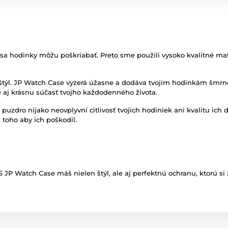
sa hodinky môžu poškriabať. Preto sme použili vysoko kvalitné mat
 štýl. JP Watch Case vyzerá úžasne a dodáva tvojim hodinkám šmrnc, 
le aj krásnu súčasť tvojho každodenného života.
e puzdro nijako neovplyvní citlivosť tvojich hodiniek ani kvalitu ich 
toho aby ich poškodil.
 JP Watch Case máš nielen štýl, ale aj perfektnú ochranu, ktorú si 