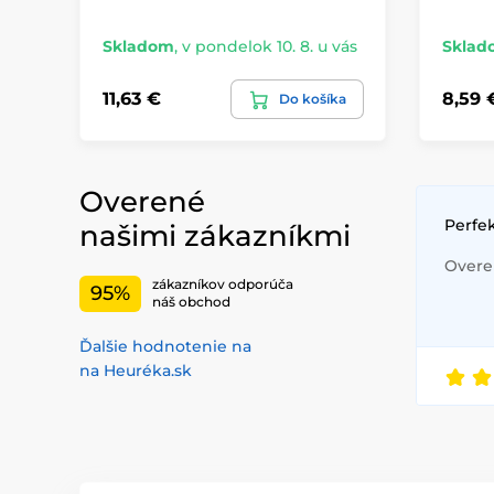
Skladom
,
v pondelok 10. 8. u vás
Sklad
11,63 €
8,59 
Do košíka
Overené
Perfe
našimi zákazníkmi
Overen
zákazníkov odporúča
95%
náš obchod
Ďalšie hodnotenie na
na Heuréka.sk