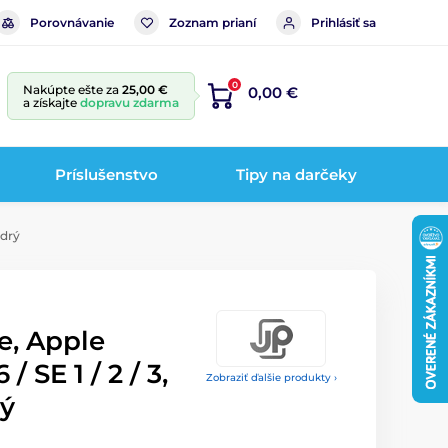
Porovnávanie
Zoznam prianí
Prihlásiť sa
0
Nakúpte ešte za
25,00 €
0,00 €
a získajte
dopravu zdarma
Príslušenstvo
Tipy na darčeky
odrý
e, Apple
/ SE 1 / 2 / 3,
Zobraziť ďalšie produkty ›
ý