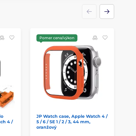
Pomer cena/výkon
P
lo
JP Watch case, Apple Watch 4 /
JP
ch 4 /
5 / 6 / SE 1 / 2 / 3, 44 mm,
5 /
oranžový
mo