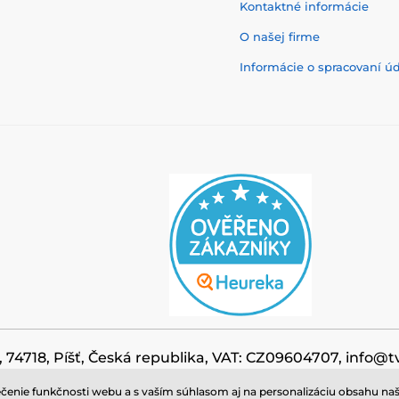
Kontaktné informácie
O našej firme
Informácie o spracovaní ú
, 74718, Píšť, Česká republika, VAT: CZ09604707, info@t
čenie funkčnosti webu a s vaším súhlasom aj na personalizáciu obsahu naši
© 2026 tvrdeneskla.eu ⦁ E-shop vytvorila
SIMPLIA.cz