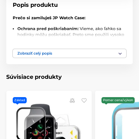
Popis produktu
Prečo si zamiluješ JP Watch Case:
Ochrana pred poškriabaním:
Vieme, ako ľahko sa
hodinky môžu poškriabať. Preto sme použili vysoko
kvalitné materiály. Tvoje hodinky budú vždy v
bezpečí, bez ohľadu na to, kde ich práve nosíš.
Zobraziť celý popis
Luxusný vzhľad:
Nejde len o ochranu – ide aj o štýl.
JP Watch Case vyzerá úžasne a dodáva tvojim
hodinkám šmrnc, ktorý si zaslúžia. Elegantný dizajn
a precízne detaily robia z tohto puzdra nielen
Súvisiace produkty
praktickú, ale aj krásnu súčasť tvojho každodenného
života.
Šetrné k dotyku a displeju:
Môžeš si byť istý, že
Základ
Pomer cena/výkon
puzdro nijako neovplyvní citlivosť tvojich hodiniek
ani kvalitu ich displeja. Vnútorný priestor je
navrhnutý tak, aby jemne a bezpečne držal hodinky
na mieste, bez toho aby ich poškodil.
Obsah balenia: