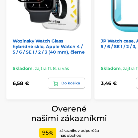
1 x JP Watch Case
Nečakaj a dopraj svojim hodinkám to najlepšie.
S JP
Watch Case máš nielen štýl, ale aj perfektnú ochranu,
ktorú si zaslúžia.
Wozinsky Watch Glass
JP Watch case, 
hybridné sklo, Apple Watch 4 /
5 / 6 / SE 1 / 2 
5 / 6 / SE 1 / 2 / 3 (40 mm), čierne
Skladom
,
zajtra 11. 8. u vás
Skladom
,
zajtra 1
6,58 €
3,46 €
Do košíka
Overené
našimi zákazníkmi
zákazníkov odporúča
95%
náš obchod