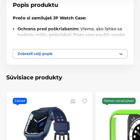
Popis produktu
Prečo si zamiluješ JP Watch Case:
Ochrana pred poškriabaním:
Vieme, ako ľahko sa
hodinky môžu poškriabať. Preto sme použili vysoko
kvalitné materiály. Tvoje hodinky budú vždy v
bezpečí, bez ohľadu na to, kde ich práve nosíš.
Zobraziť celý popis
Luxusný vzhľad:
Nejde len o ochranu – ide aj o štýl.
JP Watch Case vyzerá úžasne a dodáva tvojim
hodinkám šmrnc, ktorý si zaslúžia. Elegantný dizajn
a precízne detaily robia z tohto puzdra nielen
Súvisiace produkty
praktickú, ale aj krásnu súčasť tvojho každodenného
života.
Šetrné k dotyku a displeju:
Môžeš si byť istý, že
Základ
Pomer cena/výkon
puzdro nijako neovplyvní citlivosť tvojich hodiniek
ani kvalitu ich displeja. Vnútorný priestor je
navrhnutý tak, aby jemne a bezpečne držal hodinky
na mieste, bez toho aby ich poškodil.
Obsah balenia: