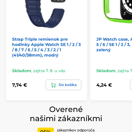
1 x JP Watch Case
Nečakaj a dopraj svojim hodinkám to najlepšie.
S JP
Watch Case máš nielen štýl, ale aj perfektnú ochranu,
ktorú si zaslúžia.
Strap Triple remienok pre
JP Watch case, 
hodinky Apple Watch SE 1 / 2 / 3
5 / 6 / SE 1 / 2 /
/ 8 / 7 / 6 / 5 / 4 / 3 / 2 / 1
zelený
(41/40/38mm), modrý
Skladom
,
zajtra 7. 8. u vás
Skladom
,
zajtra 7
7,74 €
4,24 €
Do košíka
Overené
našimi zákazníkmi
zákazníkov odporúča