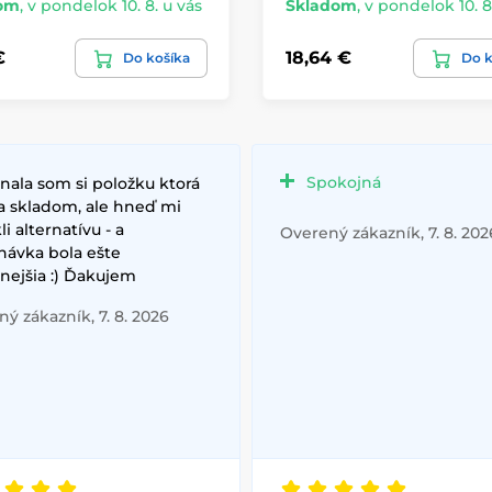
om
,
v pondelok 10. 8. u vás
Skladom
,
v pondelok 10. 8
€
18,64 €
Do košíka
Do k
Spokojná
nala som si položku ktorá
a skladom, ale hneď mi
i alternatívu - a
Overený zákazník, 7. 8. 202
návka bola ešte
nejšia :) Ďakujem
ý zákazník, 7. 8. 2026