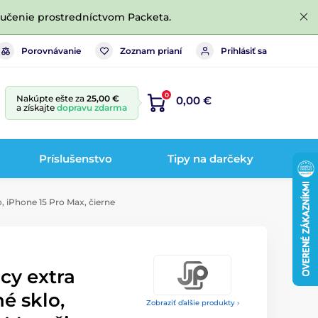
ručenie prostredníctvom Packeta.
Porovnávanie
Zoznam prianí
Prihlásiť sa
0
Nakúpte ešte za
25,00 €
0,00 €
a získajte
dopravu zdarma
Príslušenstvo
Tipy na darčeky
o, iPhone 15 Pro Max, čierne
acy extra
é sklo,
Zobraziť ďalšie produkty ›