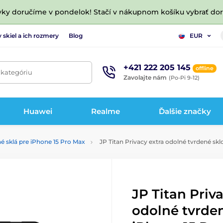
vky doručíme v pondelok! Stačí v nákupnom košíku vybrať do
 skiel a ich rozmery
Blog
EUR
+421 222 205 145
offline
 kategóriu
Zavolajte nám
(Po-Pi 9-12)
Huawei
Realme
Ďalšie značky
é sklá pre iPhone 15 Pro Max
JP Titan Privacy extra odolné tvrdené skl
JP Titan Priv
odolné tvrden