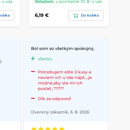
. u vás
Skladom
,
v pondelok 10. 8. u vás
Sk
6,19 €
19
ošíka
Do košíka
Bol som so všetkým spokojný,
Všetko
6
Potrebujem ešte 2 kusy a
neviem ich u Vás nájsť....je
možné,aby ste mi ich
poslali_?????
Dík za odpoveď
Overený zákazník, 6. 8. 2026