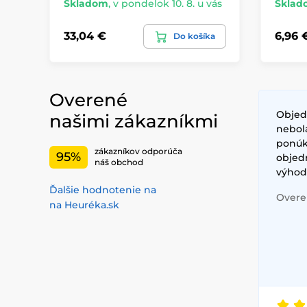
Skladom
,
v pondelok 10. 8. u vás
Sklad
33,04 €
6,96 
Do košíka
Overené
Objed
našimi zákazníkmi
nebol
ponúkl
zákazníkov odporúča
95%
objed
náš obchod
výhod
Ďalšie hodnotenie na
Overen
na Heuréka.sk