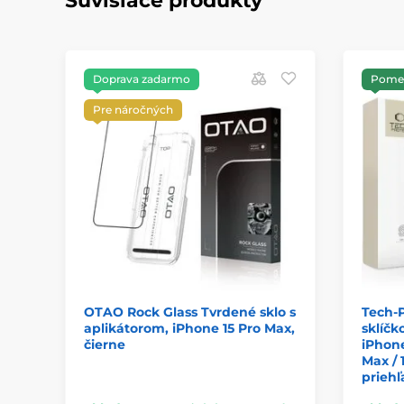
Súvisiace produkty
Doprava zadarmo
Pomer
Pre náročných
OTAO Rock Glass Tvrdené sklo s
Tech-P
aplikátorom, iPhone 15 Pro Max,
sklíčk
čierne
iPhone
Max / 
prieh