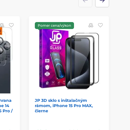
Pomer cena/výkon
P
chrana
JP 3D sklo s inštalačným
Sp
ne 14
rámom, iPhone 15 Pro MAX,
ap
6 Pro /
čierne
sk