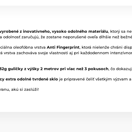
 vyrobené z inovatívneho, vysoko odolného materiálu
, ktorý sa n
 a odolnosť zaručujú, že zostane neporušené oveľa dlhšie než bežné
eciálna oleofóbna vrstva
Anti Fingerprint
, ktorá nielenže chráni di
 vrstva zachováva svoje vlastnosti aj pri každodennom intenzívnom 
132g guličky z výšky 2 metrov pri viac než 3 pokusoch
, čo dokazu
acy extra odolné tvrdené sklo
je pripravené čeliť všetkým výzvam a
anu, akú si zaslúži!