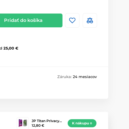
Pridať do košíka
d
25,00 €
Záruka:
24 mesiacov
JP Titan Privacy…
K nákupu
12,80 €