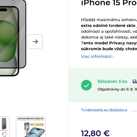
iPhone 15 Pro
Hľadáš maximálnu ochranu 
extra odolné tvrdené sklo
odolnosti a spoľahlivosti, 
dokonca aj také nárazy, ak
T
ento model Privacy navy
súkromie bude vždy chrán
Viac informácií ›
Skladom 5 ks
Objednávky do 9. 8. 
Tvrdeneskla.eu Bratislava
12,80 €