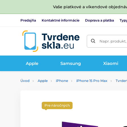
Vaše piatkové a víkendové objedná
Predajňa
Kontaktné informácie
Doprava a platba
Typy
Napr. produkt,
Apple
Samsung
Xiaomi
Úvod
Apple
iPhone
iPhone 15 Pro Max
Tvrden
Pre náročných