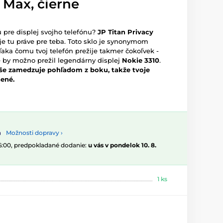
 Max, čierne
pre displej svojho telefónu?
JP Titan Privacy
je tu práve pre teba. Toto sklo je synonymom
vďaka čomu tvoj telefón prežije takmer čokoľvek -
é by možno prežil legendárny displej
Nokie 3310
.
še zamedzuje pohľadom z boku, takže tvoje
ené.
Možnosti dopravy ›
16:00, predpokladané dodanie:
u vás v pondelok 10. 8.
1 ks