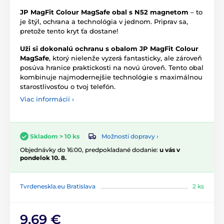
JP MagFit Colour MagSafe obal s N52 magnetom
– to
je štýl, ochrana a technológia v jednom. Priprav sa,
pretože tento kryt ťa dostane!
Uži si dokonalú ochranu s obalom JP MagFit Colour
MagSafe
, ktorý nielenže vyzerá fantasticky, ale zároveň
posúva hranice praktickosti na novú úroveň. Tento obal
kombinuje najmodernejšie technológie s maximálnou
starostlivosťou o tvoj telefón.
Viac informácií ›
Možnosti dopravy ›
Skladom > 10 ks
Objednávky do 16:00, predpokladané dodanie:
u vás v
pondelok 10. 8.
Tvrdeneskla.eu Bratislava
2 ks
9,69 €