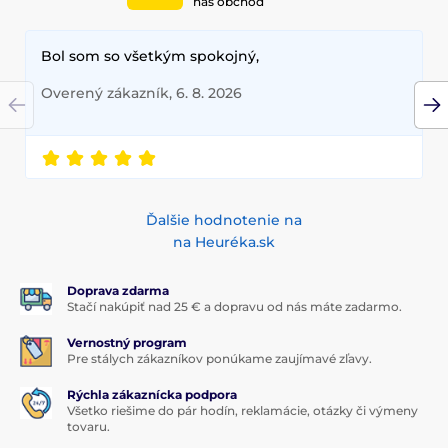
náš obchod
Prečo si vybrať JP MagFit Colour MagSafe
kryt?
Bol som so všetkým spokojný,
Je to jednoduché – spojenie luxusu, technológie a
Overený zákazník, 6. 8. 2026
praktickosti v jednom! Chráň svoj telefón, ukáž svoj
štýl a užívaj si špičkové funkcie, ktoré ti tento kryt
ponúka. Vyber si farbu, ktorá ťa vystihuje, a posuň
zážitok z používania telefónu na novú úroveň!
JP MagFit Colour – kryt, ktorý ťa nikdy nesklame!
Ďalšie hodnotenie na
na Heuréka.sk
Doprava zdarma
Stačí nakúpiť nad 25 € a dopravu od nás máte zadarmo.
Vernostný program
Pre stálych zákazníkov ponúkame zaujímavé zľavy.
Rýchla zákaznícka podpora
Všetko riešime do pár hodín, reklamácie, otázky či výmeny
tovaru.