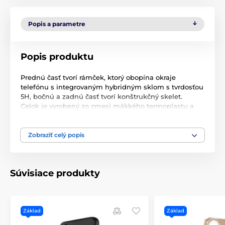
Popis a parametre
Popis produktu
Prednú časť tvorí rámček, ktorý obopína okraje
telefónu s integrovaným hybridným sklom s tvrdosťou
5H, bočnú a zadnú časť tvorí konštrukčný skelet.
Celok je vyrobený zo zmesi mäkkého termoplastu a
tvrdeného polykarbonátového povlaku. Obe časti sa
skladajú dohromady vďaka konštrukcii "Snap-On".
Zobraziť celý popis
Mierne vyvýšený rámik okolo fotoaparátu a obrazovky
chráni pred poškriabaním, pretože zdvíha telefón
tesne nad rovný povrch.
Súvisiace produkty
Vlastnostné produktu:
100% originál
Základ
Balené v originálnej krabici
Základ