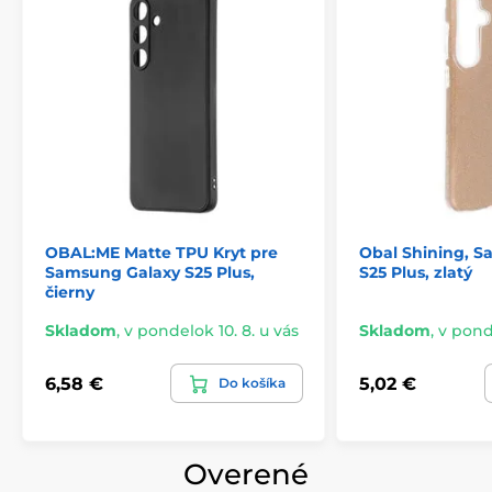
Tenké a ľahké
Štýlový
Jedinečné
Skvele padnúce
Plne funkčný
Jednoduchá inštalácia a demontáž
OBAL:ME Matte TPU Kryt pre
Obal Shining, 
Samsung Galaxy S25 Plus,
S25 Plus, zlatý
čierny
Skladom
,
v pondelok 10. 8. u vás
Skladom
,
v ponde
6,58 €
5,02 €
Do košíka
Overené