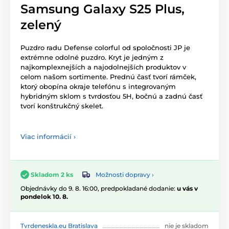
Samsung Galaxy S25 Plus,
zelený
Puzdro radu Defense colorful od spoločnosti JP je
extrémne odolné puzdro. Kryt je jedným z
najkomplexnejších a najodolnejších produktov v
celom našom sortimente. Prednú časť tvorí rámček,
ktorý obopína okraje telefónu s integrovaným
hybridným sklom s tvrdosťou 5H, bočnú a zadnú časť
tvorí konštrukčný skelet.
Viac informácií ›
Možnosti dopravy ›
Skladom 2 ks
Objednávky do 9. 8. 16:00, predpokladané dodanie:
u vás v
pondelok 10. 8.
Tvrdeneskla.eu Bratislava
nie je skladom