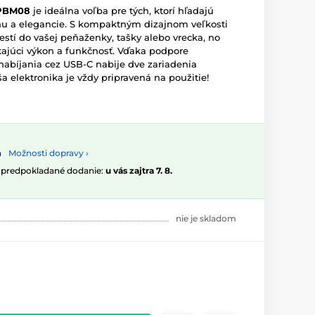
PBM08
je ideálna voľba pre tých, ktorí hľadajú
nu a elegancie. S kompaktným dizajnom veľkosti
estí do vašej peňaženky, tašky alebo vrecka, no
ajúci výkon a funkčnosť. Vďaka podpore
abíjania cez USB-C nabije dve zariadenia
a elektronika je vždy pripravená na použitie!
Možnosti dopravy ›
, predpokladané dodanie:
u vás zajtra 7. 8.
nie je skladom