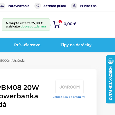
Porovnávanie
Zoznam prianí
Prihlásiť sa
0
Nakúpte ešte za
25,00 €
0,00 €
a získajte
dopravu zdarma
Príslušenstvo
Tipy na darčeky
 5000mAh, šedá
-PBM08 20W
powerbanka
Zobraziť ďalšie produkty ›
dá