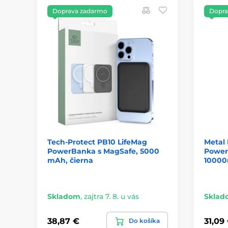
Doprava zadarmo
Dopra
Tech-Protect PB10 LifeMag
Metal
PowerBanka s MagSafe, 5000
Power
mAh, čierna
10000
Skladom
,
zajtra 7. 8. u vás
Sklad
38,87 €
31,09
Do košíka