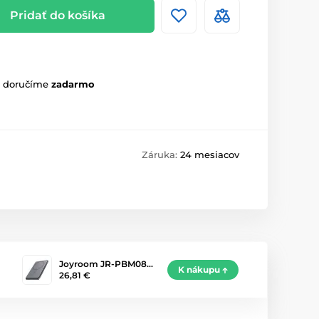
Pridať do košíka
m doručíme
zadarmo
Záruka:
24 mesiacov
Joyroom JR-PBM08…
K nákupu
26,81 €