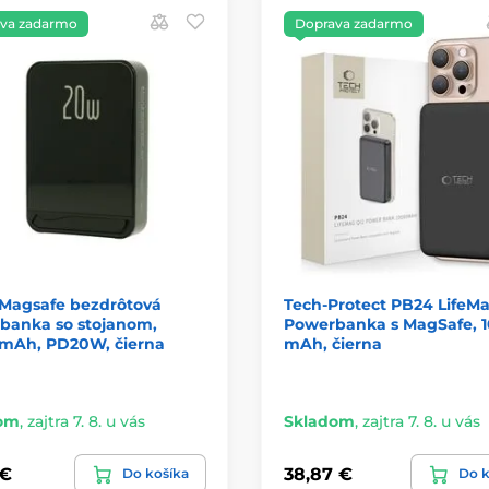
va zadarmo
Doprava zadarmo
 Magsafe bezdrôtová
Tech-Protect PB24 LifeMa
banka so stojanom,
Powerbanka s MagSafe, 
mAh, PD20W, čierna
mAh, čierna
om
,
zajtra 7. 8. u vás
Skladom
,
zajtra 7. 8. u vás
 €
38,87 €
Do košíka
Do k