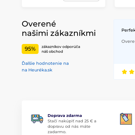
Overené
Perfe
našimi zákazníkmi
Overen
zákazníkov odporúča
95%
náš obchod
Ďalšie hodnotenie na
na Heuréka.sk
Doprava zdarma
Stačí nakúpiť nad 25 € a
dopravu od nás máte
zadarmo.