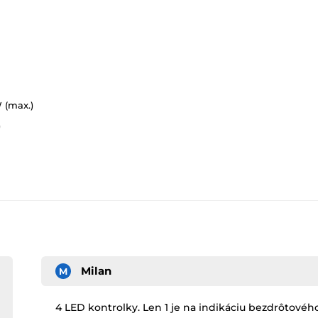
 (max.)
)
Milan
M
4 LED kontrolky. Len 1 je na indikáciu bezdrôtového