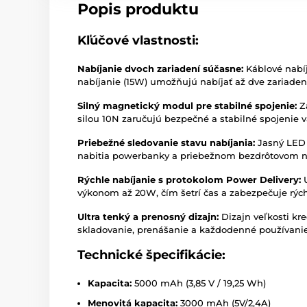
Popis produktu
Kľúčové vlastnosti:
Nabíjanie dvoch zariadení súčasne:
Káblové nabíj
nabíjanie (15W) umožňujú nabíjať až dve zariaden
Silný magnetický modul pre stabilné spojenie:
Za
silou 10N zaručujú bezpečné a stabilné spojenie v
Priebežné sledovanie stavu nabíjania:
Jasný LED 
nabitia powerbanky a priebežnom bezdrôtovom na
Rýchle nabíjanie s protokolom Power Delivery:
U
výkonom až 20W, čím šetrí čas a zabezpečuje rýc
Ultra tenký a prenosný dizajn:
Dizajn veľkosti kre
skladovanie, prenášanie a každodenné používanie
Technické špecifikácie:
Kapacita:
5000 mAh (3,85 V / 19,25 Wh)
Menovitá kapacita:
3000 mAh (5V/2,4A)