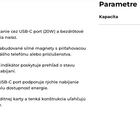
Parametre
Kapacita
anie cez USB-C port (20W) a bezdrôtové
ia naraz.
budované silné magnety s priťahovacou
ášho telefónu alebo príslušenstva.
indikátor poskytuje prehľad o stavu
bíjaní.
SB-C port podporuje rýchle nabíjanie
hlu dostupnosť energie.
ditnej karty a tenká konštrukcia uľahčujú
.