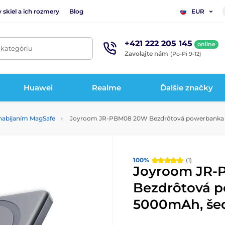
 skiel a ich rozmery
Blog
EUR
+421 222 205 145
online
 kategóriu
Zavolajte nám
(Po-Pi 9-12)
Huawei
Realme
Ďalšie značky
nabíjaním MagSafe
Joyroom JR-PBM08 20W Bezdrôtová powerbanka
100%
(1)
Joyroom JR
Bezdrôtová 
5000mAh, še