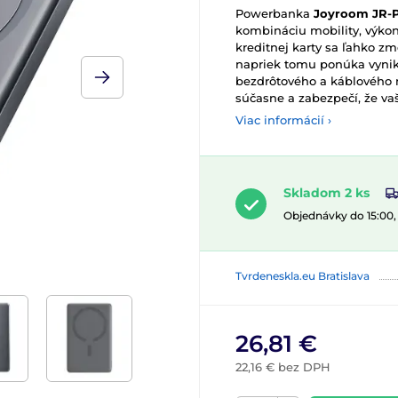
Powerbanka
Joyroom JR-
kombináciu mobility, výko
kreditnej karty sa ľahko zm
napriek tomu ponúka vynik
bezdrôtového a káblového n
súčasne a zabezpečí, že vaš
Viac informácií ›
Skladom 2 ks
Objednávky do 15:00
Tvrdeneskla.eu Bratislava
26,81 €
22,16 € bez DPH