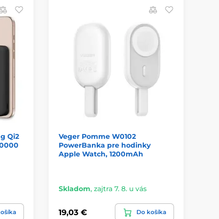
D
g Qi2
Veger Pomme W0102
Bl
10000
PowerBanka pre hodinky
po
Apple Watch, 1200mAh
10
Skladom
,
zajtra 7. 8. u vás
Sk
19,03 €
38
ošíka
Do košíka