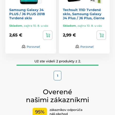
Samsung Galaxy J4
Techsuit 111D Tvrdené
PLUS / J6 PLUS 2018
sklo, Samsung Galaxy
Tvrdené sklo
J4 Plus / J6 Plus, čierne
Skladom
,
zajtra 10. 8. u vás
Skladom
,
zajtra 10. 8. u vás
2,65 €
2,99 €
Porovnať
Porovnať
Už ste videli 2 produkty z 2.
1
Overené
našimi zákazníkmi
zákazníkov odporúča
95%
náš obchod