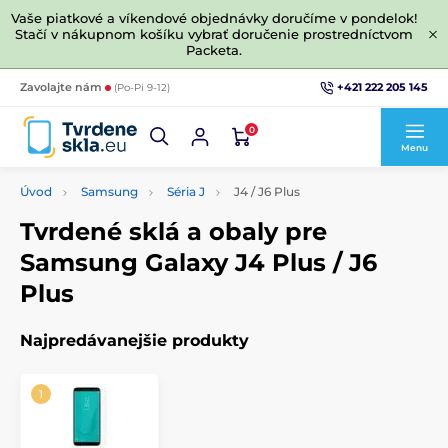
Vaše piatkové a víkendové objednávky doručíme v pondelok!
Stačí v nákupnom košíku vybrať doručenie prostredníctvom
Packeta.
+421 222 205 145
Zavolajte nám
(Po-Pi 9-12)
0
Menu
Úvod
Samsung
Séria J
J4 / J6 Plus
Tvrdené sklá a obaly pre
Samsung Galaxy J4 Plus / J6
Plus
Najpredávanejšie produkty